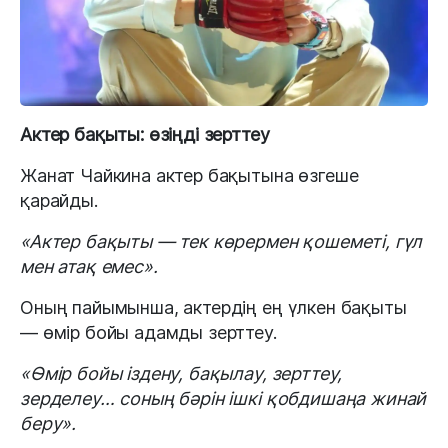
Актер бақыты: өзіңді зерттеу
Жанат Чайкина актер бақытына өзгеше
қарайды.
«Актер бақыты — тек көрермен қошеметі, гүл
мен атақ емес».
Оның пайымынша, актердің ең үлкен бақыты
— өмір бойы адамды зерттеу.
«Өмір бойы іздену, бақылау, зерттеу,
зерделеу… соның бәрін ішкі қобдишаңа жинай
беру».