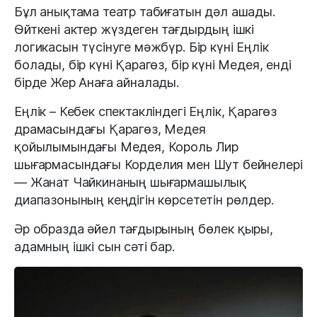
Бұл анықтама театр табиғатын дәл ашады.
Өйткені актер жүздеген тағдырдың ішкі
логикасын түсінуге мәжбүр. Бір күні Еңлік
болады, бір күні Қарагөз, бір күні Медея, енді
бірде Жер Анаға айналады.
Еңлік – Кебек спектакліндегі Еңлік, Қарагөз
драмасындағы Қарагөз, Медея
қойылымындағы Медея, Король Лир
шығармасындағы Корделия мен Шут бейнелері
— Жанат Чайкинаның шығармашылық
диапазонының кеңдігін көрсететін рөлдер.
Әр образда әйел тағдырының бөлек қыры,
адамның ішкі сын сәті бар.