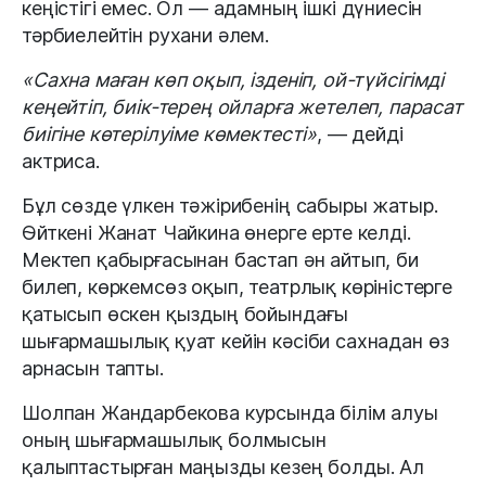
кеңістігі емес. Ол — адамның ішкі дүниесін
тәрбиелейтін рухани әлем.
«Сахна маған көп оқып, ізденіп, ой-түйсігімді
кеңейтіп, биік-терең ойларға жетелеп, парасат
биігіне көтерілуіме көмектесті»
, — дейді
актриса.
Бұл сөзде үлкен тәжірибенің сабыры жатыр.
Өйткені Жанат Чайкина өнерге ерте келді.
Мектеп қабырғасынан бастап ән айтып, би
билеп, көркемсөз оқып, театрлық көріністерге
қатысып өскен қыздың бойындағы
шығармашылық қуат кейін кәсіби сахнадан өз
арнасын тапты.
Шолпан Жандарбекова курсында білім алуы
оның шығармашылық болмысын
қалыптастырған маңызды кезең болды. Ал