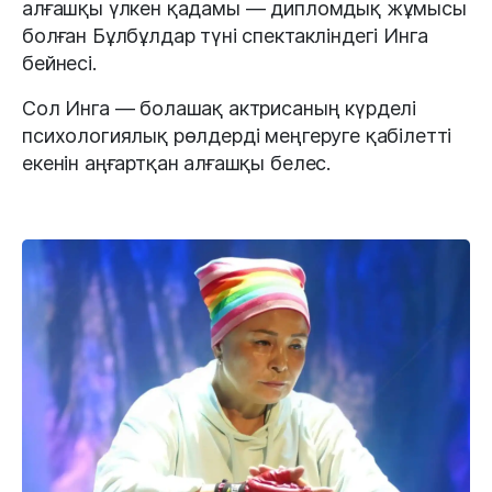
алғашқы үлкен қадамы — дипломдық жұмысы
болған Бұлбұлдар түні спектакліндегі Инга
бейнесі.
Сол Инга — болашақ актрисаның күрделі
психологиялық рөлдерді меңгеруге қабілетті
екенін аңғартқан алғашқы белес.