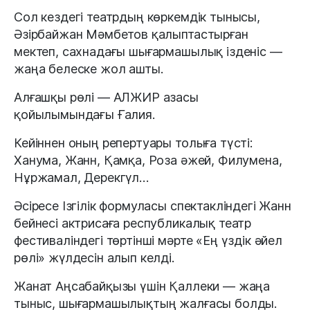
Сол кездегі театрдың көркемдік тынысы,
Әзірбайжан Мәмбетов қалыптастырған
мектеп, сахнадағы шығармашылық ізденіс —
жаңа белеске жол ашты.
Алғашқы рөлі — АЛЖИР азасы
қойылымындағы Ғалия.
Кейіннен оның репертуары толыға түсті:
Ханума, Жанн, Қамқа, Роза әжей, Филумена,
Нұржамал, Дерекгүл…
Әсіресе Ізгілік формуласы спектакліндегі Жанн
бейнесі актрисаға республикалық театр
фестиваліндегі төртінші мәрте «Ең үздік әйел
рөлі» жүлдесін алып келді.
Жанат Аңсабайқызы үшін Қаллеки — жаңа
тыныс, шығармашылықтың жалғасы болды.