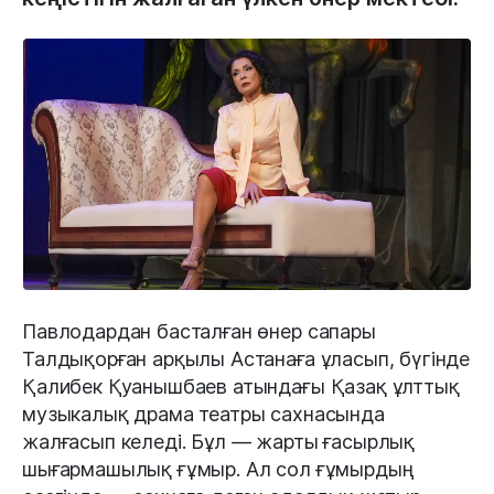
Павлодардан басталған өнер сапары
Талдықорған арқылы Астанаға ұласып, бүгінде
Қалибек Қуанышбаев атындағы Қазақ ұлттық
музыкалық драма театры сахнасында
жалғасып келеді. Бұл — жарты ғасырлық
шығармашылық ғұмыр. Ал сол ғұмырдың