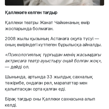
Қаллекиге келген тағдыр
Қаллеки театры Жанат Чайкинаның өмір
жоспарында болмаған.
2008 жылы қызының Астанаға оқуға түсуі —
оның өміріндегі күтпеген бұрылысқа айналды.
«Психологиялық тұрғыдан менің жасымдағы
актрисаға театр ауыстыру оңай болған жоқ»
,
— дейді ол.
Шынында, артында 33 жылдық сахналық
тәжірибе, ондаған рөл, марапаттар мен
қалыптасқан орта қалған еді.
Бірақ тағдыр оны Қаллеки сахнасына алып
келді.