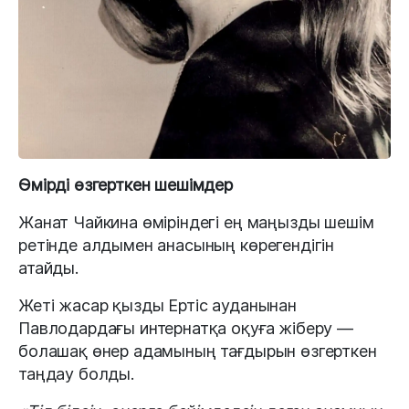
Өмірді өзгерткен шешімдер
Жанат Чайкина өміріндегі ең маңызды шешім
ретінде алдымен анасының көрегендігін
атайды.
Жеті жасар қызды Ертіс ауданынан
Павлодардағы интернатқа оқуға жіберу —
болашақ өнер адамының тағдырын өзгерткен
таңдау болды.