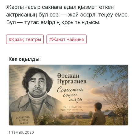
Жарты ғасыр сахнаға адал қызмет еткен
актрисаның бұл сөзі — жай әсерлі теңеу емес.
Бұл — тұтас өмірдің қорытындысы.
#Қазақ театры
#Жанат Чайкина
Көп оқылды:
1 тамыз, 2026