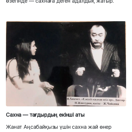
өзегінде — сахнаға деген адалдық жатыр.
Сахна — тағдырдың екінші аты
Жанат Аңсабайқызы үшін сахна жай өнер