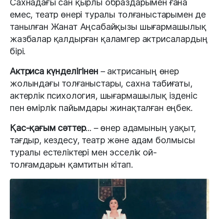
Сахнадағы сан қырлы образдарымен ғана
емес, театр өнері туралы толғаныстарымен де
танылған Жанат Аңсабайқызы шығармашылық
жазбалар қалдырған қаламгер актрисалардың
бірі.
Актриса күнделігінен
– актрисаның өнер
жолындағы толғаныстары, сахна табиғаты,
актерлік психология, шығармашылық ізденіс
пен өмірлік пайымдары жинақталған еңбек.
Қас-қағым сәттер
... – өнер адамының уақыт,
тағдыр, кездесу, театр және адам болмысы
туралы естеліктері мен эсселік ой-
толғамдарын қамтитын кітап.