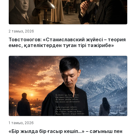
2 тамыз, 2026
Товстоногов: «Станиславский жүйесі – теория
емес, қателіктерден туған тірі тәжірибе»
1 тамыз, 2026
«Бір жылда бір ғасыр кешіп…» – сағыныш пен