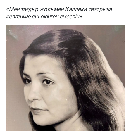
«Мен тағдыр жолымен Қаллеки театрына
келгеніме еш өкінген емеспін».