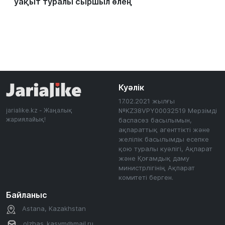
уақыт туралы сыршыл өлең
Куәлік
17.02.2021 жылғы
jarialike.kz - Жаңалық
№KZ38VPY00032519 Мерзімді
жариялайық!
баспасөз басылымын,
ақпараттық агенттікті және
желілік басылымды есепке
қою туралы куәлігі, Ақпарат
және Қоғамдық даму
министрлігінің Ақпарат
комитеті берген.
Байланыс
Astana, Kazakhstan
olzhas_kasym@mail.ru