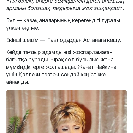
«Тіл білсін, өнерге бейімделсін деген анамның
арманы болашақ тағдырыма жол ашқандай».
Бұл — қазақ аналарының көрегендігі туралы
үлкен әңгіме.
Екінші шешім — Павлодардан Астанаға көшу.
Кейде тағдыр адамды өзі жоспарламаған
бағытқа бұрады. Бірақ сол бұрылыс жаңа
мүмкіндіктерге жол ашады. Жанат Чайкина
үшін Қаллеки театры сондай кеңістікке
айналды.