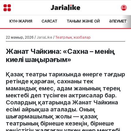
КҮН-ЖАРИЯ
САЯСАТ
ТАНЫМ ЖӘНЕ ОЙ
ӘЛЕУМЕТ
>
22 мамыр, 2026 /
JariaLike
/
Театрлық жазбалар
Жанат Чайкина: «Сахна – менің
киелі шаңырағым»
Қазақ театры тарихында өнерге тағдыр
ретінде қараған, сахнаны тек
мамандық емес, адам жанының терең
мектебі деп түсінген актрисалар бар.
Солардың қатарында Жанат Чайкина
есімі айрықша аталады. Оның
шығармашылық жолы — қазақ
театрының бірнеше кезеңін, бірнеше
кеңістігін жалғаған үлкен өнер мектебі.