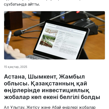
сұхбатында айтты.
15 қаңтар, 2025
Астана, Шымкент, Жамбыл
облысы. Қазақстанның қай
өңірлерінде инвестициялық
жобалар көп екені белгілі болды
Ал Ұлытау, Жетісу және Абай өңірлері жобалар