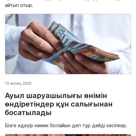
айтып отыр.
13 ақпан, 2025
Ауыл шаруашылығы өнімін
өндіретіндер құн салығынан
босатылады
Бізге едәуір көмек болайын деп тұр дейді кәсіпкер.