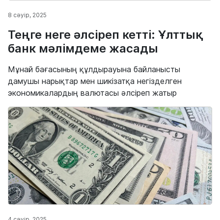
8 сәуір, 2025
Теңге неге әлсіреп кетті: Ұлттық
банк мәлімдеме жасады
Мұнай бағасының құлдырауына байланысты
дамушы нарықтар мен шикізатқа негізделген
экономикалардың валютасы әлсіреп жатыр
4 сәуір, 2025