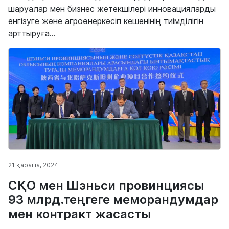
шаруалар мен бизнес жетекшілері инновацияларды
енгізуге және агроөнеркәсіп кешенінің тиімділігін
арттыруға...
21 қараша, 2024
СҚО мен Шэньси провинциясы
93 млрд.теңгеге меморандумдар
мен контракт жасасты