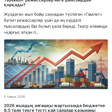
тәуекел»: режиссерлер неге Шекспирден
қорқады?
Жүздеген жыл бойы сахнадан түспеген «Гамлет»
бүгінгі режиссерлер үшін де ең күрделі
пьесалардың бірі болып қала береді. Театр әлемінде
«қарғыс атқан п...
5 тамыз, 2026
2026 жылдың алғашқы жартысында бюджетке
8,5 трлн теңге түсті: қай салалар қазынаны