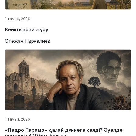
1 тамыз, 2026
Кейін қарай жүру
Өтежан Нұрғалиев
1 тамыз, 2026
«Педро Парамо» қалай дүниеге келді? Әуелде
романда 300 бет болған