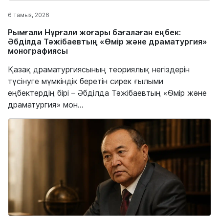
6 тамыз, 2026
Рымғали Нұрғали жоғары бағалаған еңбек:
Әбділда Тәжібаевтың «Өмір және драматургия»
монографиясы
Қазақ драматургиясының теориялық негіздерін
түсінуге мүмкіндік беретін сирек ғылыми
еңбектердің бірі – Әбділда Тәжібаевтың «Өмір және
драматургия» мон...