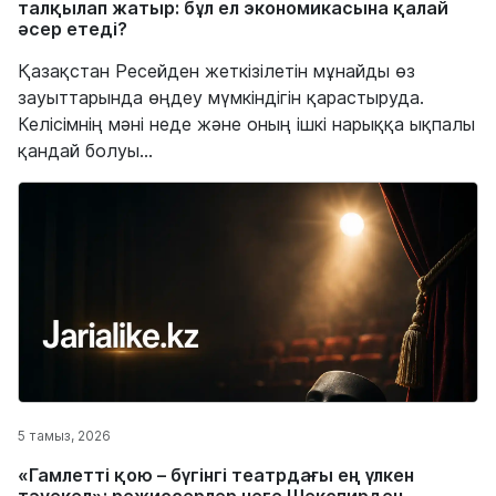
талқылап жатыр: бұл ел экономикасына қалай
әсер етеді?
Қазақстан Ресейден жеткізілетін мұнайды өз
зауыттарында өңдеу мүмкіндігін қарастыруда.
Келісімнің мәні неде және оның ішкі нарыққа ықпалы
қандай болуы...
5 тамыз, 2026
«Гамлетті қою – бүгінгі театрдағы ең үлкен