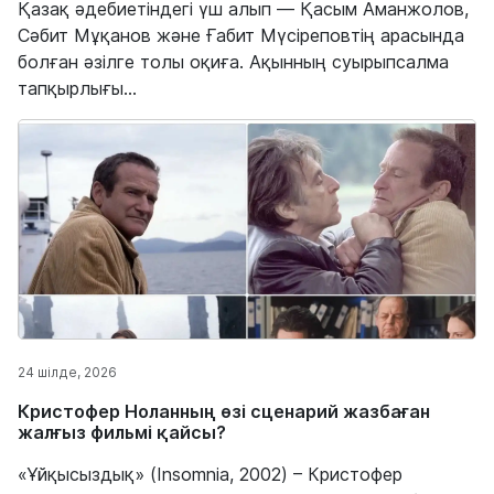
Қазақ әдебиетіндегі үш алып — Қасым Аманжолов,
Сәбит Мұқанов және Ғабит Мүсіреповтің арасында
болған әзілге толы оқиға. Ақынның суырыпсалма
тапқырлығы...
24 шілде, 2026
Кристофер Ноланның өзі сценарий жазбаған
жалғыз фильмі қайсы?
«Ұйқысыздық» (Insomnia, 2002) – Кристофер