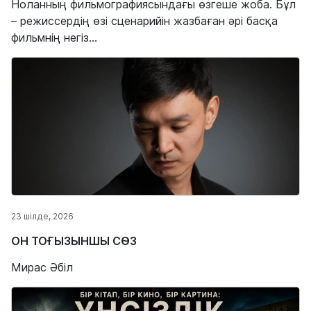
Ноланның фильмографиясындағы өзгеше жоба. Бұл
– режиссердің өзі сценарийін жазбаған әрі басқа
фильмнің негіз...
23 шілде, 2026
ОН ТОҒЫЗЫНШЫ СӨЗ
Мирас Әбіл