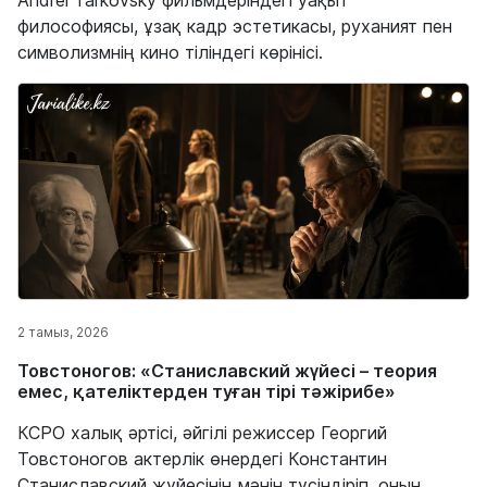
Andrei Tarkovsky фильмдеріндегі уақыт
философиясы, ұзақ кадр эстетикасы, руханият пен
символизмнің кино тіліндегі көрінісі.
2 тамыз, 2026
Товстоногов: «Станиславский жүйесі – теория
емес, қателіктерден туған тірі тәжірибе»
КСРО халық әртісі, әйгілі режиссер Георгий
Товстоногов актерлік өнердегі Константин
Станиславский жүйесінің мәнін түсіндіріп, оның