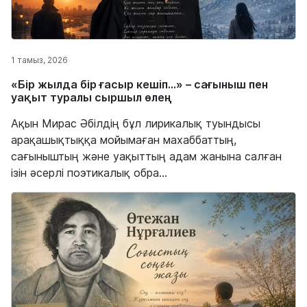
1 тамыз, 2026
«Бір жылда бір ғасыр кешіп…» – сағыныш пен
уақыт туралы сыршыл өлең
Ақын Мирас Әбілдің бұл лирикалық туындысы
арақашықтыққа мойымаған махаббаттың,
сағыныштың және уақыттың адам жанына салған
ізін әсерлі поэтикалық обра...