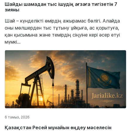
Шайды шамадан тыс ішудің ағзаға тигізетін 7
зияны
Шай – күнделікті өмірдің ажырамас бөлігі. Алайда
оны мөлшерден тыс тұтыну ұйқыға, ас қорытуға,
қан қысымына және темірдің сіңуіне кері әсер етуі
мүмкі...
6 тамыз, 2026
Қазақстан Ресей мұнайын өңдеу мәселесін