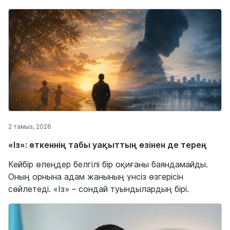
2 тамыз, 2026
«Із»: өткеннің табы уақыттың өзінен де терең
Кейбір өлеңдер белгілі бір оқиғаны баяндамайды.
Оның орнына адам жанының үнсіз өзгерісін
сөйлетеді. «Із» – сондай туындылардың бірі.