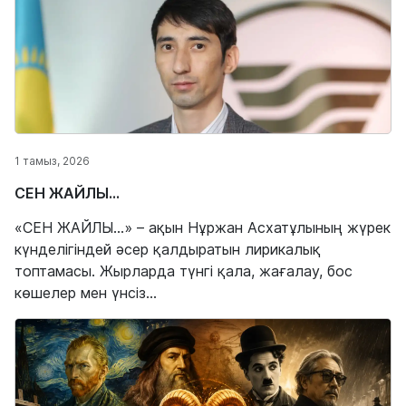
1 тамыз, 2026
СЕН ЖАЙЛЫ...
«СЕН ЖАЙЛЫ...» – ақын Нұржан Асхатұлының жүрек
күнделігіндей әсер қалдыратын лирикалық
топтамасы. Жырларда түнгі қала, жағалау, бос
көшелер мен үнсіз...