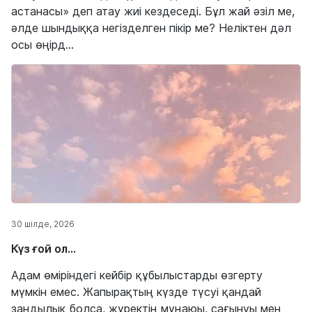
астанасы» деп атау жиі кездеседі. Бұл жай әзіл ме,
әлде шындыққа негізделген пікір ме? Неліктен дәл
осы өңірд...
30 шілде, 2026
Күз ғой ол…
Адам өміріндегі кейбір құбылыстарды өзгерту
мүмкін емес. Жапырақтың күзде түсуі қандай
заңдылық болса, жүректің мұңаюы, сағынуы мен