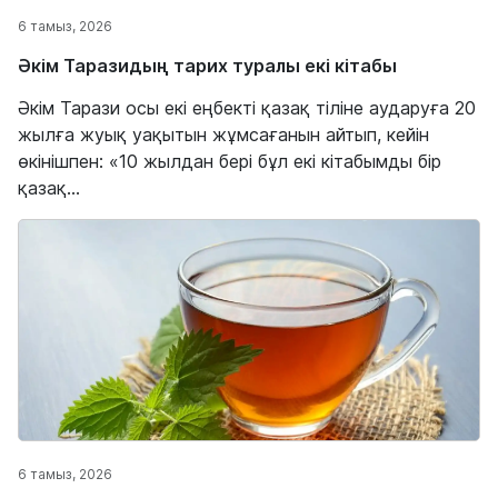
6 тамыз, 2026
Әкім Таразидың тарих туралы екі кітабы
Әкім Тарази осы екі еңбекті қазақ тіліне аударуға 20
жылға жуық уақытын жұмсағанын айтып, кейін
өкінішпен: «10 жылдан бері бұл екі кітабымды бір
қазақ...
6 тамыз, 2026