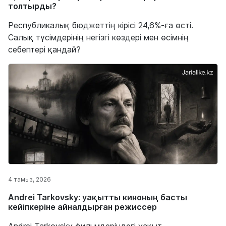
толтырды?
Республикалық бюджеттің кірісі 24,6%-ға өсті.
Салық түсімдерінің негізгі көздері мен өсімнің
себептері қандай?
4 тамыз, 2026
Andrei Tarkovsky: уақытты киноның басты
кейіпкеріне айналдырған режиссер