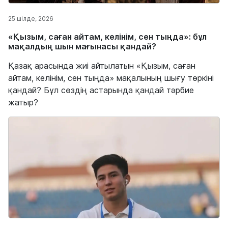
25 шілде, 2026
«Қызым, саған айтам, келінім, сен тыңда»: бұл
мақалдың шын мағынасы қандай?
Қазақ арасында жиі айтылатын «Қызым, саған
айтам, келінім, сен тыңда» мақалының шығу төркіні
қандай? Бұл сөздің астарында қандай тәрбие
жатыр?