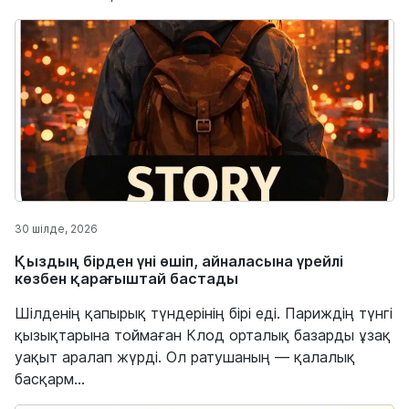
30 шілде, 2026
Қыздың бірден үні өшіп, айналасына үрейлі
көзбен қарағыштай бастады
Шілденің қапырық түндерінің бірі еді. Париждің түнгі
қызықтарына тоймаған Клод орталық базарды ұзақ
уақыт аралап жүрді. Ол ратушаның — қалалық
басқарм...