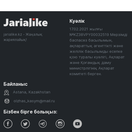
Куәлік
17.02.2021 жылғы
jarialike.kz - Жаңалық
№KZ38VPY00032519 Мерзімді
жариялайық!
баспасөз басылымын,
ақпараттық агенттікті және
желілік басылымды есепке
қою туралы куәлігі, Ақпарат
және Қоғамдық даму
министрлігінің Ақпарат
комитеті берген.
Байланыс
Astana, Kazakhstan
olzhas_kasym@mail.ru
Бізбен бірге болыңыз: