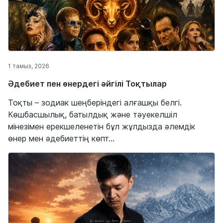
1 тамыз, 2026
Әдебиет пен өнердегі әйгілі Тоқтылар
Тоқты – зодиак шеңберіндегі алғашқы белгі.
Көшбасшылық, батылдық және тәуекелшіл
мінезімен ерекшеленетін бұл жұлдызда әлемдік
өнер мен әдебиеттің көпт...