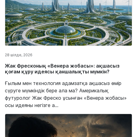
28 шілде, 2026
Жак Фресконың «Венера жобасы»: ақшасыз
қоғам құру идеясы қаншалықты мүмкін?
Ғылым мен технология адамзатқа ақшасыз өмір
сүруге мүмкіндік бере ала ма? Америкалық
футуролог Жак Фреско ұсынған «Венера жобасы»
осы идеяны негізге а...