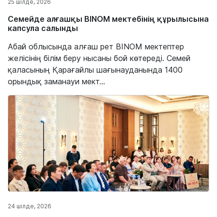
25 шілде, 2026
Семейде алғашқы BINOM мектебінің құрылысына
капсула салынды
Абай облысында алғаш рет BINOM мектептер
желісінің білім беру нысаны бой көтереді. Семей
қаласының Қарағайлы шағынауданында 1400
орындық заманауи мект...
24 шілде, 2026