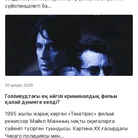
сүйіспеншілікті ба...
30 шілде, 2026
Голливудтағы ең әйгілі криминалдық фильм
қалай дүниеге келді?
1995 жылы жарық көрген «Текетірес» фильмі
режиссер Майкл Маннның нақты оқиғаларға
сүйеніп түсірген туындысы. Картина ХХ ғасырдағы
Чикаго полициясы мен...