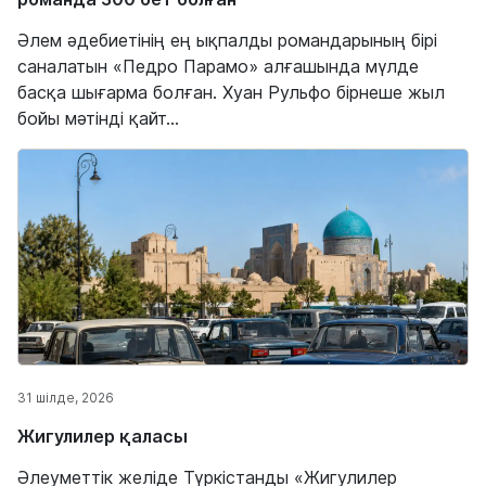
Әлем әдебиетінің ең ықпалды романдарының бірі
саналатын «Педро Парамо» алғашында мүлде
басқа шығарма болған. Хуан Рульфо бірнеше жыл
бойы мәтінді қайт...
31 шілде, 2026
Жигулилер қаласы
Әлеуметтік желіде Түркістанды «Жигулилер