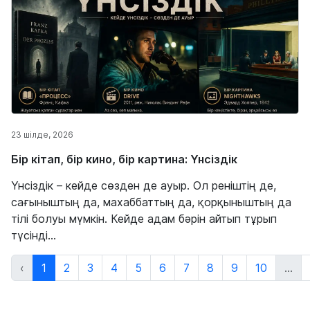
23 шілде, 2026
Бір кітап, бір кино, бір картина: Үнсіздік
Үнсіздік – кейде сөзден де ауыр. Ол реніштің де,
сағыныштың да, махаббаттың да, қорқыныштың да
тілі болуы мүмкін. Кейде адам бәрін айтып тұрып
түсінді...
‹
1
2
3
4
5
6
7
8
9
10
...