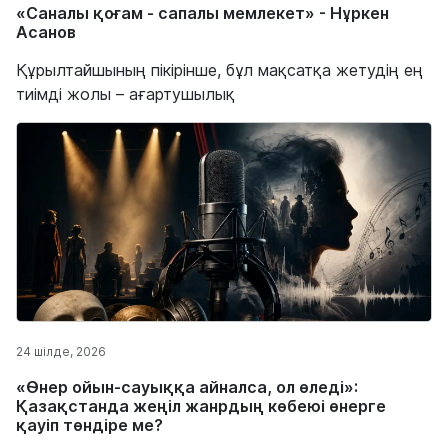
«Саналы қоғам - сапалы мемлекет» - Нұркен
Асанов
Құрылтайшының пікірінше, бұл мақсатқа жетудің ең
тиімді жолы – ағартушылық
24 шілде, 2026
«Өнер ойын-сауыққа айналса, ол өледі»:
Қазақстанда жеңіл жанрдың көбеюі өнерге
қауіп төндіре ме?