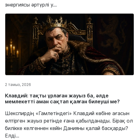
энергиясы әртүрлі у...
2 тамыз, 2026
Клавдий: тақты ұрлаған жауыз ба, әлде
мемлекетті аман сақтап қалған билеуші ме?
Шекспирдің «Гамлетіндегі» Клавдий көбіне ағасын
өлтірген жауыз ретінде ғана қабылданады. Бірақ ол
билікке келгеннен кейін Данияны қалай басқарды?
Елді...