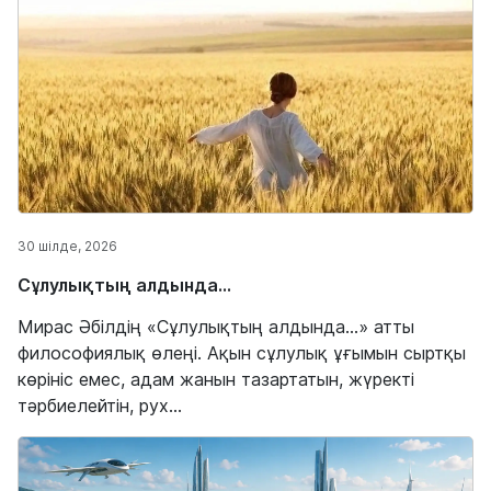
30 шілде, 2026
Сұлулықтың алдында…
Мирас Әбілдің «Сұлулықтың алдында…» атты
философиялық өлеңі. Ақын сұлулық ұғымын сыртқы
көрініс емес, адам жанын тазартатын, жүректі
тәрбиелейтін, рух...