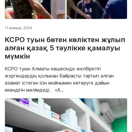
11 мамыр, 2024
КСРО туын бөтен көліктен жұлып
алған қазақ 5 тәулікке қамалуы
мүмкін
КСРО туын Алматы көшесінде желбіретіп
жүргендердің қолынан байрақты тартып алған
азамат істеген ісін мойнымен көтеруге дайын
екендігін мәлімдеді. «А...