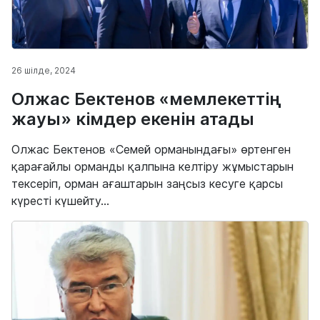
26 шілде, 2024
Олжас Бектенов «мемлекеттің
жауы» кімдер екенін атады
Олжас Бектенов «Семей орманындағы» өртенген
қарағайлы орманды қалпына келтіру жұмыстарын
тексеріп, орман ағаштарын заңсыз кесуге қарсы
күресті күшейту...