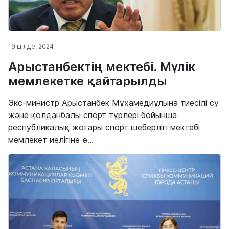
19 шілде, 2024
Арыстанбектің мектебі. Мүлік
мемлекетке қайтарылды
Экс-министр Арыстанбек Мұхамедиұлына тиесілі су
және қолданбалы спорт түрлері бойынша
республикалық жоғары спорт шеберлігі мектебі
мемлекет иелігіне ө...