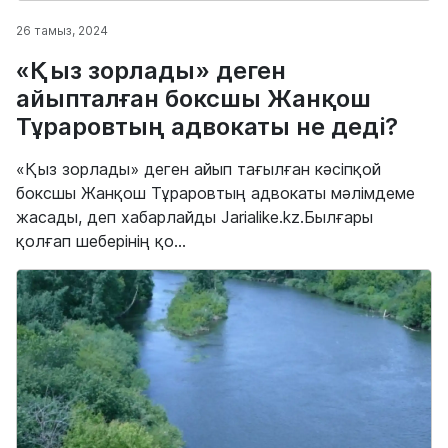
26 тамыз, 2024
«Қыз зорлады» деген
айыпталған боксшы Жанқош
Тұраровтың адвокаты не деді?
«Қыз зорлады» деген айып тағылған кәсіпқой
боксшы Жанқош Тұраровтың адвокаты мәлімдеме
жасады, деп хабарлайды Jarialike.kz.Былғары
қолғап шеберінің қо...