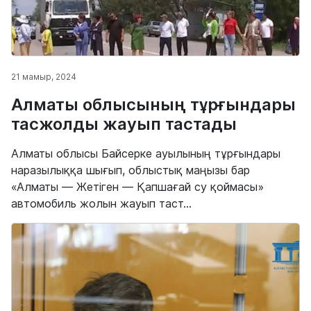
21 мамыр, 2024
Алматы облысының тұрғындары
тасжолды жауып тастады
Алматы облысы Байсерке ауылының тұрғындары
наразылыққа шығып, облыстық маңызы бар
«Алматы — Жетіген — Қапшағай су қоймасы»
автомобиль жолын жауып таст...