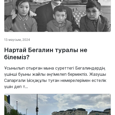
13 маусым, 2024
Нартай Бегалин туралы не
білеміз?
Ұсынылып отырған мына суреттегі Бегалиндердің
үшінші буыны жайлы әңгімелеп бермекпіз. Жазушы
Сапарғали Ысқақұлы туған немерелерімен естелік
үшін деп т...