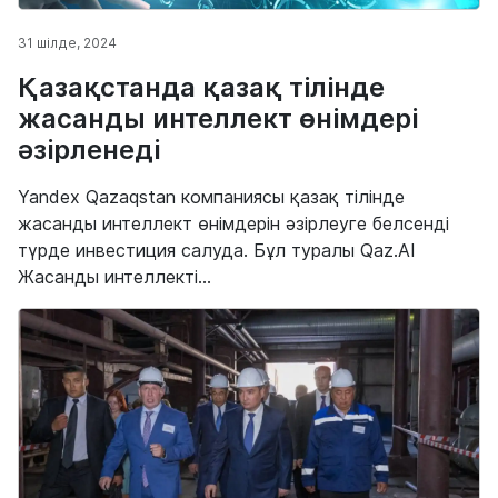
31 шілде, 2024
Қазақстанда қазақ тілінде
жасанды интеллект өнімдері
әзірленеді
Yandex Qazaqstan компаниясы қазақ тілінде
жасанды интеллект өнімдерін әзірлеуге белсенді
түрде инвестиция салуда. Бұл туралы Qaz.AI
Жасанды интеллекті...