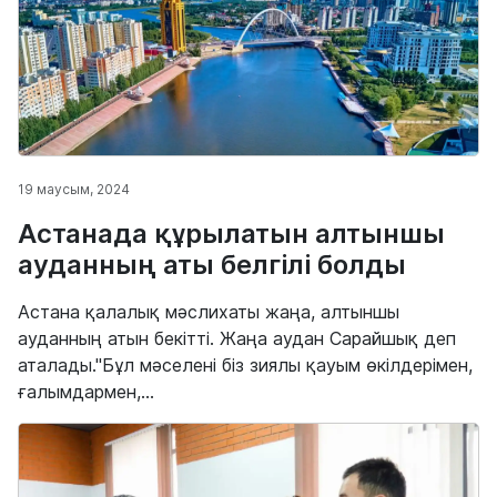
19 маусым, 2024
Астанада құрылатын алтыншы
ауданның аты белгілі болды
Астана қалалық мәслихаты жаңа, алтыншы
ауданның атын бекітті. Жаңа аудан Сарайшық деп
аталады."Бұл мәселені біз зиялы қауым өкілдерімен,
ғалымдармен,...