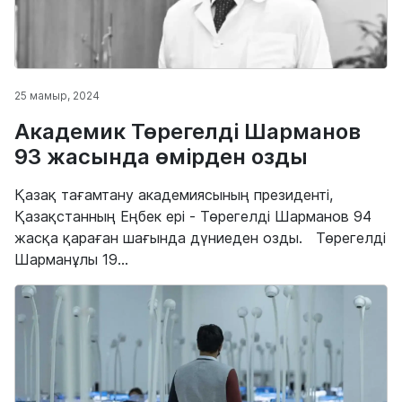
25 мамыр, 2024
Академик Төрегелді Шарманов
93 жасында өмірден озды
Қазақ тағамтану академиясының президенті,
Қазақстанның Еңбек ері - Төрегелді Шарманов 94
жасқа қараған шағында дүниеден озды. Төрегелді
Шарманұлы 19...