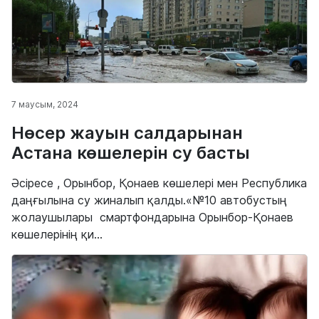
7 маусым, 2024
Нөсер жауын салдарынан
Астана көшелерін су басты
Әсіресе , Орынбор, Қонаев көшелері мен Республика
даңғылына су жиналып қалды.«№10 автобустың
жолаушылары смартфондарына Орынбор-Қонаев
көшелерінің қи...