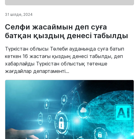
31 шілде, 2024
Селфи жасаймын деп суға
батқан қыздың денесі табылды
Түркістан облысы Төлеби ауданында суға батып
кеткен 16 жастағы қыздың денесі табылды, деп
хабарлайды Түркістан облыстық төтенше
жағдайлар департаменті...