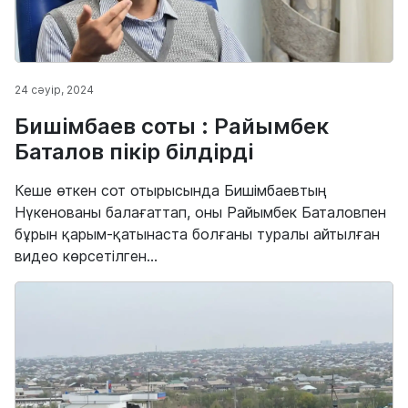
24 сәуір, 2024
Бишімбаев соты : Райымбек
Баталов пікір білдірді
Кеше өткен сот отырысында Бишімбаевтың
Нүкенованы балағаттап, оны Райымбек Баталовпен
бұрын қарым-қатынаста болғаны туралы айтылған
видео көрсетілген...