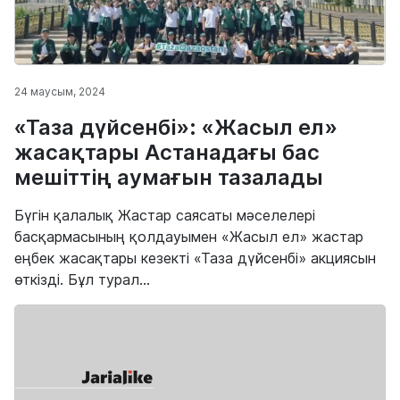
24 маусым, 2024
«Таза дүйсенбі»: «Жасыл ел»
жасақтары Астанадағы бас
мешіттің аумағын тазалады
Бүгін қалалық Жастар саясаты мәселелері
басқармасының қолдауымен «Жасыл ел» жастар
еңбек жасақтары кезекті «Таза дүйсенбі» акциясын
өткізді. Бұл турал...