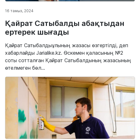
16 тамыз, 2024
Қайрат Сатыбалды абақтыдан
ертерек шығады
Қайрат Сатыбалдыұлының жазасы өзгертілді, деп
хабарлайды Jarialike.kz. Өскемен қаласының №2
соты сотталған Қайрат Сатыбалдының жазасының
өтелмеген бөл...