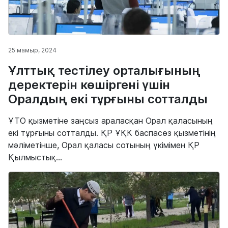
25 мамыр, 2024
Ұлттық тестілеу орталығының
деректерін көшіргені үшін
Оралдың екі тұрғыны сотталды
ҰТО қызметіне заңсыз араласқан Орал қаласының
екі тұрғыны сотталды. ҚР ҰҚК баспасөз қызметінің
мәліметінше, Орал қаласы сотының үкімімен ҚР
Қылмыстық...