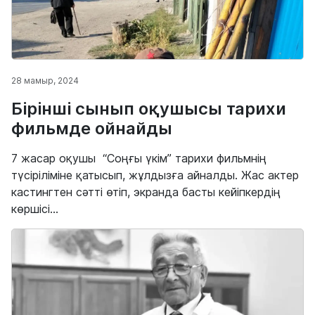
28 мамыр, 2024
Бірінші сынып оқушысы тарихи
фильмде ойнайды
7 жасар оқушы “Соңғы үкім” тарихи фильмнің
түсіріліміне қатысып, жұлдызға айналды. Жас актер
кастингтен сәтті өтіп, экранда басты кейіпкердің
көршісі...