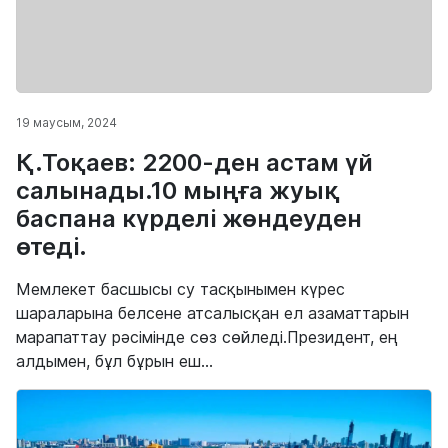
19 маусым, 2024
Қ.Тоқаев: 2200-ден астам үй
салынады.10 мыңға жуық
баспана күрделі жөндеуден
өтеді.
Мемлекет басшысы су тасқынымен күрес
шараларына белсене атсалысқан ел азаматтарын
марапаттау рәсімінде сөз сөйледі.Президент, ең
алдымен, бұл бұрын еш...