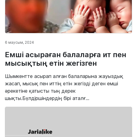
6 маусым, 2024
Емші асыраған балаларға ит пен
мысықтың етін жегізген
Шымкентте асырап алған балаларына жауыздық
жасап, мысық пен иттің етін жегізді деген емші
әрекетіне қатысты тың дерек
шықты.Бүлдіршіндердің бірі аталғ...