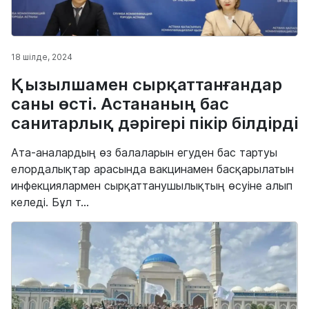
18 шілде, 2024
Қызылшамен сырқаттанғандар
саны өсті. Астананың бас
санитарлық дәрігері пікір білдірді
Ата-аналардың өз балаларын егуден бас тартуы
елордалықтар арасында вакцинамен басқарылатын
инфекциялармен сырқаттанушылықтың өсуіне алып
келеді. Бұл т...