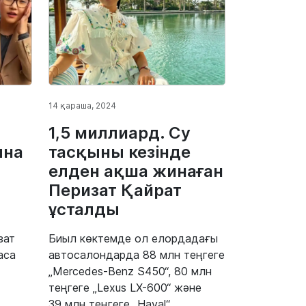
14 қараша, 2024
1,5 миллиард. Су
ына
тасқыны кезінде
елден ақша жинаған
Перизат Қайрат
ұсталды
зат
Биыл көктемде ол елордадағы
аса
автосалондарда 88 млн теңгеге
„Mercedes-Benz S450“, 80 млн
теңгеге „Lexus LX-600“ және
39 млн теңгеге „Haval“