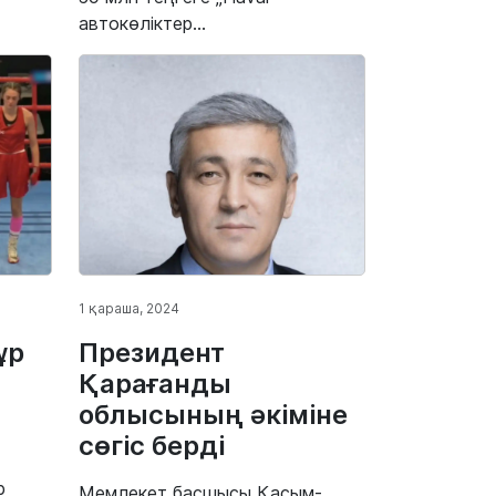
автокөліктер...
1 қараша, 2024
ұр
Президент
Қарағанды
облысының әкіміне
сөгіс берді
р
Мемлекет басшысы Қасым-