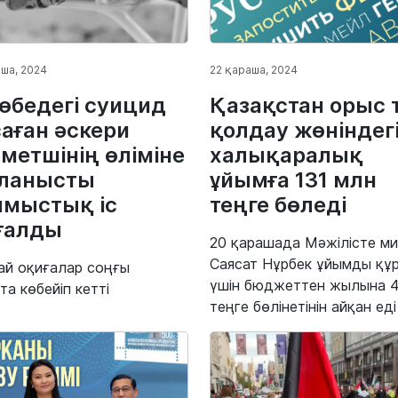
ша, 2024
22 қараша, 2024
өбедегі суицид
Қазақстан орыс т
аған әскери
қолдау жөніндег
метшінің өліміне
халықаралық
ланысты
ұйымға 131 млн
мыстық іс
теңге бөледі
ғалды
20 қарашада Мәжілісте м
Саясат Нұрбек ұйымды құ
й оқиғалар соңғы
үшін бюджеттен жылына 4
та көбейіп кетті
теңге бөлінетінін айқан еді