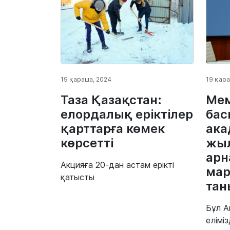
19 қараша, 2024
19 қара
Таза Қазақстан:
Мем
елордалық еріктілер
бас
қарттарға көмек
ака
көрсетті
жы
арн
Акцияға 20-дан астам ерікті
ма
қатысты
та
Бұл А
елімі