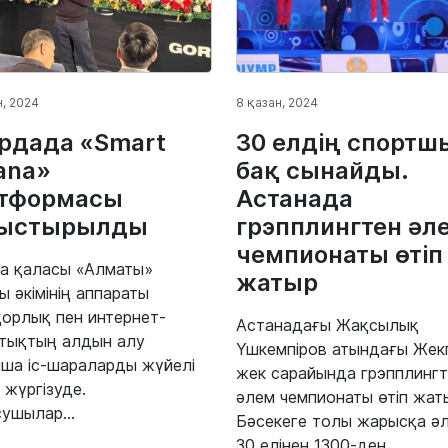
н, 2024
8 қазан, 2024
рдада «Smart
30 елдің спорт
ana»
бақ сынайды.
тформасы
Астанада
ныстырылды
грэпплингтен әл
чемпионаты өтіп
а қаласы «Алматы»
жатыр
ы әкімінің аппараты
орлық пен интернет-
Астанадағы Жақсылық
тықтың алдын алу
Үшкемпіров атындағы Жек
ша іс-шараларды жүйелі
жек сарайында грэпплинг
 жүргізуде.
әлем чемпионаты өтіп жат
ушылар...
Бәсекеге толы жарысқа әл
30 елінен 1300-ден...