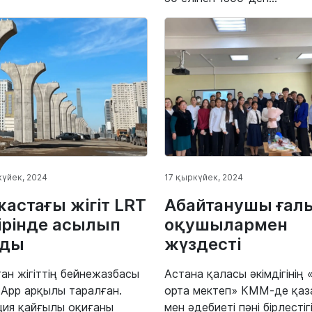
күйек, 2024
17 қыркүйек, 2024
жастағы жігіт LRT
Абайтанушы ғал
ірінде асылып
оқушылармен
лды
жүздесті
ан жігіттің бейнежазбасы
Астана қаласы әкімдігінің
App арқылы таралған.
орта мектеп» КММ-де қаза
ия қайғылы оқиғаны
мен әдебиеті пәні бірлестігі