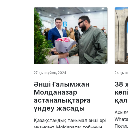
27 қыркүйек, 2024
24 қыр
Әнші Ғалымжан
38 
Молданазар
көп
астаналықтарға
қа
үндеу жасады
Асылғ
Whats
Қазақстандық танымал әнші әрі
Полиц
музыкант Moldanazar тобының