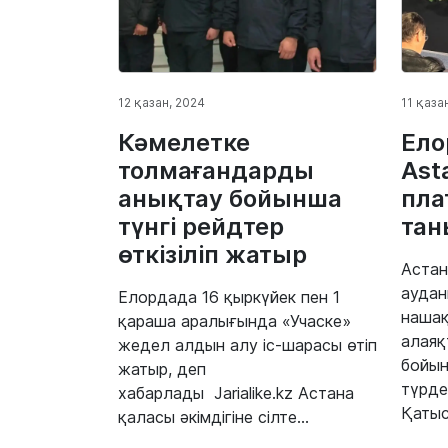
12 қазан, 2024
11 қаза
Кәмелетке
Ело
толмағандарды
Ast
анықтау бойынша
пла
түнгі рейдтер
та
өткізіліп жатыр
Астан
аудан
Елордада 16 қыркүйек пен 1
нашақ
қараша аралығында «Учаске»
алаяқ
жедел алдын алу іс-шарасы өтіп
бойын
жатыр, деп
түрде
хабарлады Jarialike.kz Астана
Қатыс
қаласы әкімдігіне сілте...