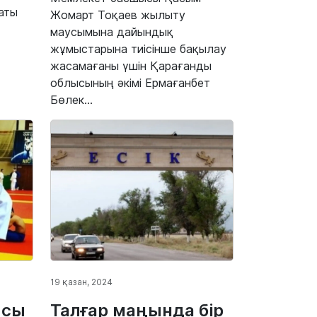
аты
Жомарт Тоқаев жылыту
маусымына дайындық
жұмыстарына тиісінше бақылау
жасамағаны үшін Қарағанды
облысының әкімі Ермағанбет
Бөлек...
19 қазан, 2024
ысы
Талғар маңында бір