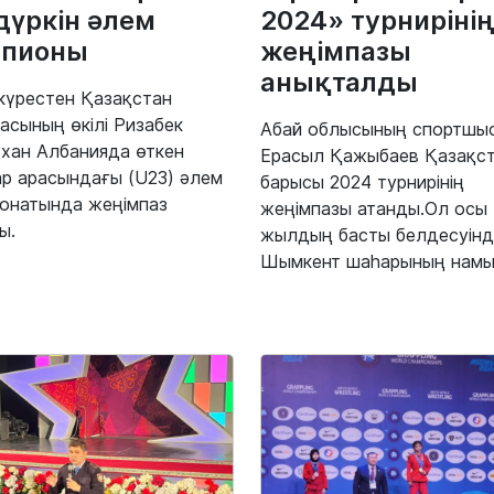
дүркін әлем
2024» турниріні
мпионы
жеңімпазы
анықталды
 күрестен Қазақстан
асының өкілі Ризабек
Абай облысының спортшы
хан Албанияда өткен
Ерасыл Қажыбаев Қазақс
р арасындағы (U23) әлем
барысы 2024 турнирінің
онатында жеңімпаз
жеңімпазы атанды.Ол осы
ы.
жылдың басты белдесуінд
Шымкент шаһарының намыс