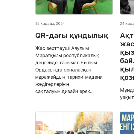
25 қараша, 2024
24 қара
QR-дағы құндылық
Ақт
жас
Жас зерттеуші Аяулым
қыз
Маратқызы республикалық
бай
деңгейде танымал Ғылым
қыл
Ордасында орналасқан
қоз
мұражайдың тарихи-мәдени
жәдігерлерінің
Мұнда
сақталуын,дизайн ерек...
уақыт