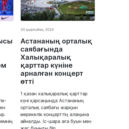
30 қыркүйек, 2024
шысы
Астананың орталық
саябағында
Халықаралық
ем
қарттар күніне
арналған концерт
өтті
1 қазан халықаралық қарттар
пе-
күні қарсаңында Астананың
тен
орталық саябағы жарқын
ыр.
мерекелік концерттің алаңына
емнің
айналды. Іс-шара аға буын мен
жас буынды бір...