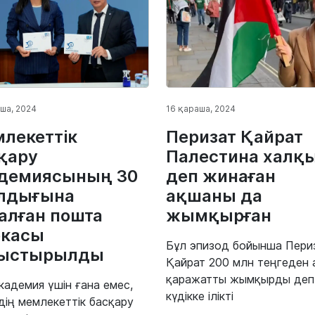
ша, 2024
16 қараша, 2024
лекеттік
Перизат Қайрат
қару
Палестина халқ
демиясының 30
деп жинаған
лдығына
ақшаны да
алған пошта
жымқырған
ркасы
Бұл эпизод бойынша Пери
ныстырылды
Қайрат 200 млн теңгеден 
қаражатты жымқырды деп
кадемия үшін ғана емес,
күдікке ілікті
здің мемлекеттік басқару