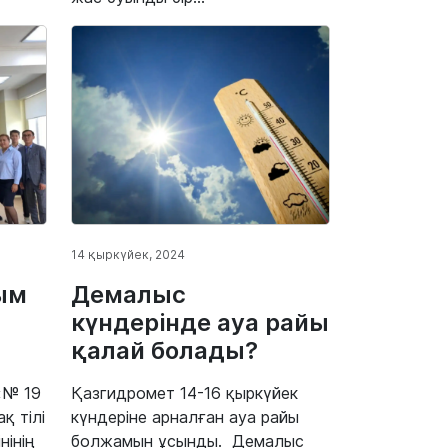
14 қыркүйек, 2024
ым
Демалыс
күндерінде ауа райы
қалай болады?
 «№ 19
Қазгидромет 14-16 қыркүйек
қ тілі
күндеріне арналған ауа райы
нінің
болжамын ұсынды. Демалыс