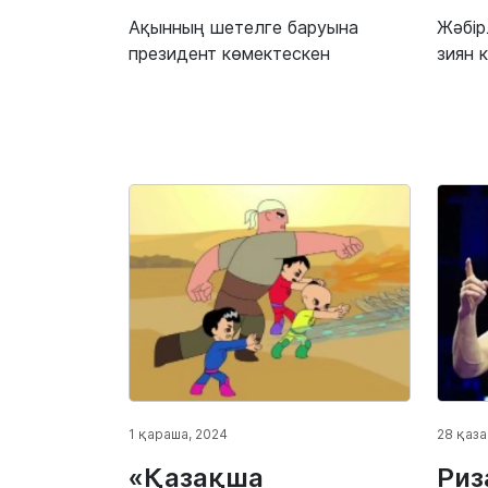
Ақынның шетелге баруына
Жәбір
президент көмектескен
зиян 
1 қараша, 2024
28 қаза
«Қазақша
Риз