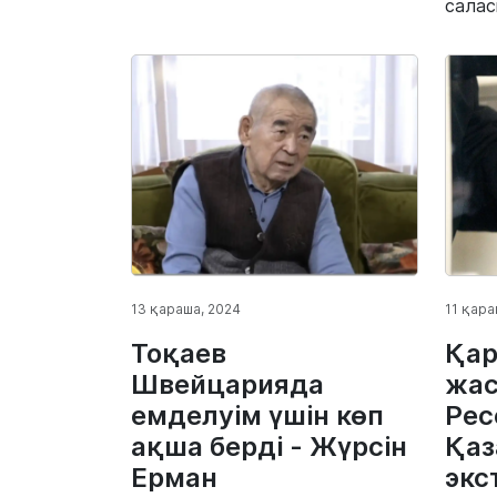
салас
13 қараша, 2024
11 қара
Тоқаев
Қа
Швейцарияда
жас
емделуім үшін көп
Рес
ақша берді - Жүрсін
Қаз
Ерман
экс