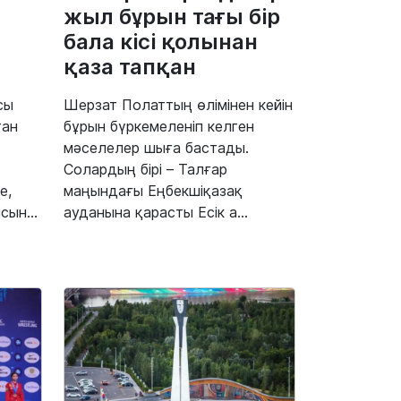
ң
жыл бұрын тағы бір
бала кісі қолынан
қаза тапқан
сы
Шерзат Полаттың өлімінен кейін
тан
бұрын бүркемеленіп келген
мәселелер шыға бастады.
Солардың бірі – Талғар
е,
маңындағы Еңбекшіқазақ
ын...
ауданына қарасты Есік а...