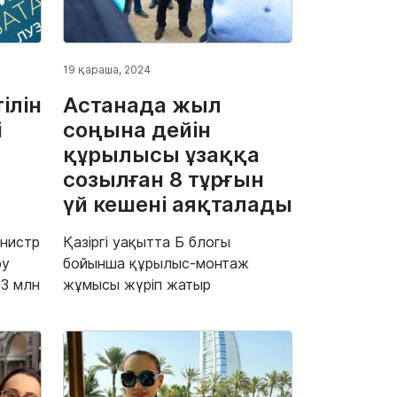
19 қараша, 2024
ілін
Астанада жыл
і
соңына дейін
құрылысы ұзаққа
созылған 8 тұрғын
үй кешені аяқталады
инистр
Қазіргі уақытта Б блогы
ру
бойынша құрылыс-монтаж
3 млн
жұмысы жүріп жатыр