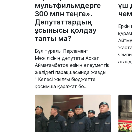
мультфильмдерге
үш 
300 млн теңге».
че
Депутаттардың
Еркін
ұсынысы қолдау
құрам
тапты ма?
Айтмұ
жаста
Бұл туралы Парламент
чемпи
Мәжілісінің депутаты Асхат
атанд
Аймағамбетов өзінің әлеуметтік
желідегі парақшасында жазды.
" Келесі жылғы бюджетте
қосымша қаражат бө...