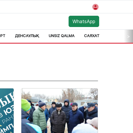
WhatsApp
РТ
ДЕНСАУЛЫҚ
UNSIZ QALMA
САЯХАТ
АЙМАҚ
>