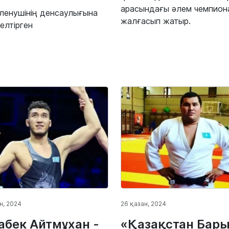
арасындағы әлем чемпион
ленушінің денсаулығына
жалғасып жатыр.
келтірген
н, 2024
26 қазан, 2024
абек Айтмұхан -
«Қазақстан Бар