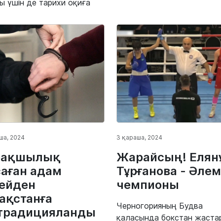
ы үшін де тарихи оқиға
ша, 2024
3 қараша, 2024
рақшылық
Жарайсың! Елян
аған адам
Тұрғанова - Әлем
ейден
чемпионы
ақстанға
Черногорияның Будва
традицияланды
қаласында бокстан жаста