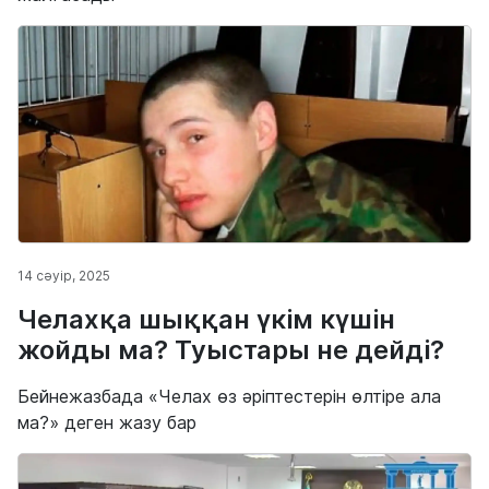
14 сәуір, 2025
Челахқа шыққан үкім күшін
жойды ма? Туыстары не дейді?
Бейнежазбада «Челах өз әріптестерін өлтіре ала
ма?» деген жазу бар