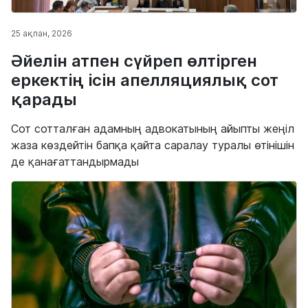
25 ақпан, 2026
Әйелін атпен сүйреп өлтірген
еркектің ісін апелляциялық сот
қарады
Сот сотталған адамның адвокатының айыпты жеңіл
жаза көздейтін бапқа қайта саралау туралы өтінішін
де қанағаттандырмады