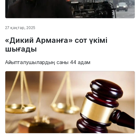
27 қаңтар, 2025
«Дикий Арманға» сот үкімі
шығады
Айыпталушылардың саны 44 адам