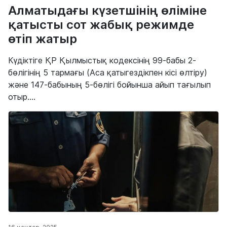
Алматыдағы күзетшінің өліміне
қатысты сот жабық режимде
өтіп жатыр
Күдіктіге ҚР Қылмыстық кодексінің 99-бабы 2-
бөлігінің 5 тармағы (Аса қатыгездікпен кісі өлтіру)
және 147-бабының 5-бөлігі бойынша айып тағылып
отыр....