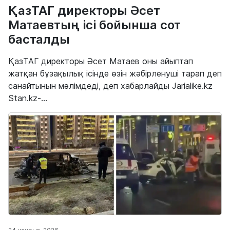
ҚазТАГ директоры Әсет
Матаевтың ісі бойынша сот
басталды
ҚазТАГ директоры Әсет Матаев оны айыптап
жатқан бұзақылық ісінде өзін жәбірленуші тарап деп
санайтынын мәлімдеді, деп хабарлайды Jarialike.kz
Stan.kz-...