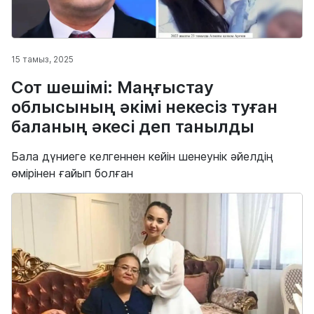
15 тамыз, 2025
Сот шешімі: Маңғыстау
облысының әкімі некесіз туған
баланың әкесі деп танылды
Бала дүниеге келгеннен кейін шенеунік әйелдің
өмірінен ғайып болған