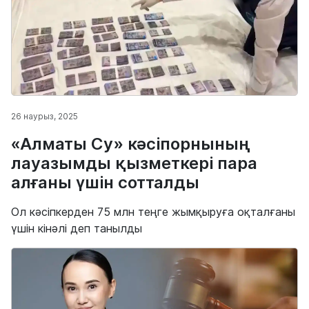
26 наурыз, 2025
«Алматы Су» кәсіпорнының
лауазымды қызметкері пара
алғаны үшін сотталды
Ол кәсіпкерден 75 млн теңге жымқыруға оқталғаны
үшін кінәлі деп танылды