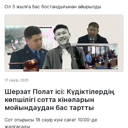
Ол 3 жылға бас бостандығынан айырылды
17 сәуір, 2025
Шерзат Полат ісі: Күдіктілердің
көпшілігі сотта кінәларын
мойындаудан бас тартты
Сот отырысы 18 сәуір күні сағат 10:00-де
жалғасады