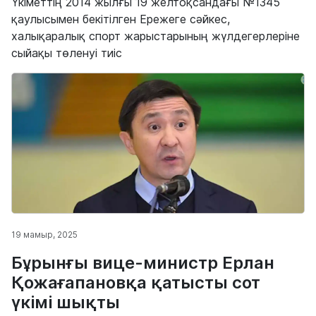
Үкіметтің 2014 жылғы 19 желтоқсандағы №1345
қаулысымен бекітілген Ережеге сәйкес,
халықаралық спорт жарыстарының жүлдегерлеріне
сыйақы төленуі тиіс
19 мамыр, 2025
Бұрынғы вице-министр Ерлан
Қожағапановқа қатысты сот
үкімі шықты