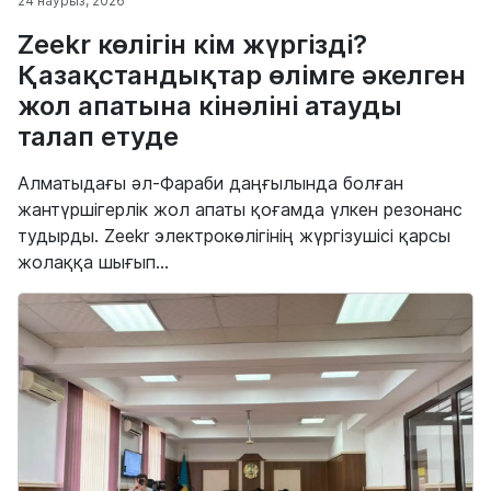
24 наурыз, 2026
Zeekr көлігін кім жүргізді?
Қазақстандықтар өлімге әкелген
жол апатына кінәліні атауды
талап етуде
Алматыдағы әл-Фараби даңғылында болған
жантүршігерлік жол апаты қоғамда үлкен резонанс
тудырды. Zeekr электрокөлігінің жүргізушісі қарсы
жолаққа шығып...