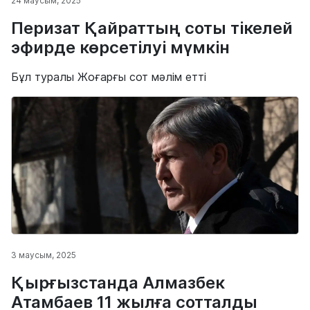
24 маусым, 2025
Перизат Қайраттың соты тікелей
эфирде көрсетілуі мүмкін
Бұл туралы Жоғарғы сот мәлім етті
3 маусым, 2025
Қырғызстанда Алмазбек
Атамбаев 11 жылға сотталды