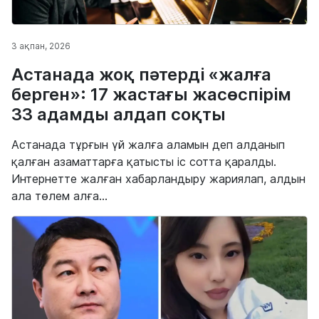
3 ақпан, 2026
Астанада жоқ пәтерді «жалға
берген»: 17 жастағы жасөспірім
33 адамды алдап соқты
Астанада тұрғын үй жалға аламын деп алданып
қалған азаматтарға қатысты іс сотта қаралды.
Интернетте жалған хабарландыру жариялап, алдын
ала төлем алға...