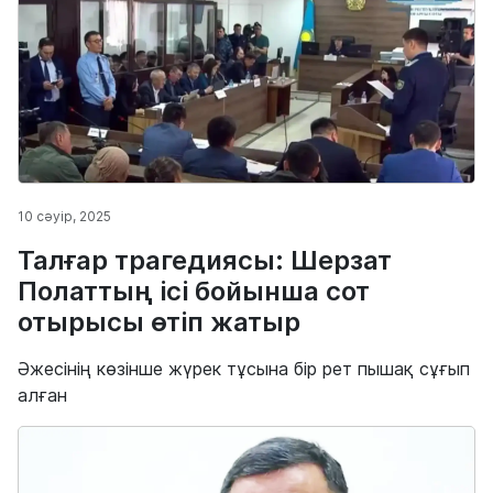
10 сәуір, 2025
Талғар трагедиясы: Шерзат
Полаттың ісі бойынша сот
отырысы өтіп жатыр
Әжесінің көзінше жүрек тұсына бір рет пышақ сұғып
алған