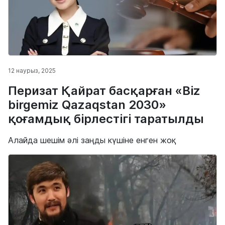
12 наурыз, 2025
Перизат Қайрат басқарған «Biz
birgemiz Qazaqstan 2030»
қоғамдық бірлестігі таратылды
Алайда шешім әлі заңды күшіне енген жоқ