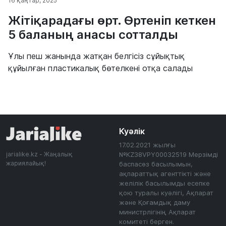
16 қаңтар, 2025
Жітіқарадағы өрт. Өртеніп кеткен
5 баланың анасы сотталды
Ұлы пеш жанында жатқан белгісіз сұйықтық
құйылған пластикалық бөтелкені отқа салады
Куәлік
17.02.2021 жылғы
jarialike.kz - Жаңалық
№KZ38VPY00032519 Мерзімді
жариялайық!
баспасөз басылымын,
ақпараттық агенттікті және
желілік басылымды есепке
қою туралы куәлігі, Ақпарат
және Қоғамдық даму
министрлігінің Ақпарат
комитеті берген.