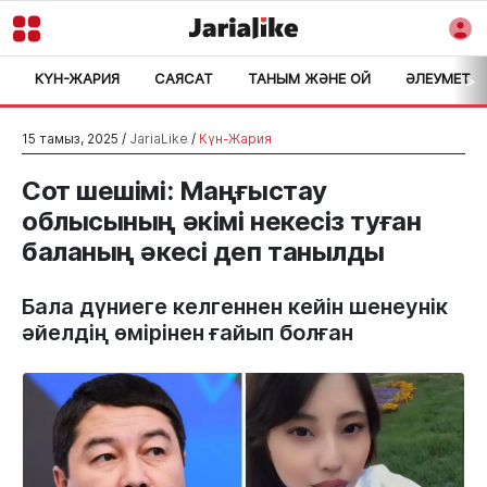
КҮН-ЖАРИЯ
САЯСАТ
ТАНЫМ ЖӘНЕ ОЙ
ӘЛЕУМЕТ
>
15 тамыз, 2025 /
JariaLike
/
Күн-Жария
Сот шешімі: Маңғыстау
облысының әкімі некесіз туған
баланың әкесі деп танылды
Бала дүниеге келгеннен кейін шенеунік
әйелдің өмірінен ғайып болған