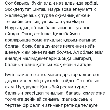
Сот барысы бүкіл елдің көз алдында өрбіді.
Экс-депутат Ынташ Наурызова әлеуметтік
желілерде ашық түрде оқиғаның егжей-
тегжейін бөлісіп, үш жасар ұлы Әміре
Наурыздың облыс басшысынан туғанын
айтқан. Оның сөзінше, Қилыбаймен
араларында романтикалық қарым-қатынас
болған, бірақ бала дүниеге келгеннен кейін
шенеунік өмірінен ғайып болған. Ал облыс әкім
әйелдің мәлімдемелерін жоққа шығарып,
баланың өзіне қатысы жоқ екенін айтқан.
Бүгін кәмелетке толмағандарға арналған сот
даулы мәселенің нүктесін қойды. Сот облыс
әкімі Нұрдаулет Қилыбай ресми түрде
баланың әкесі деп танылып, баласы кәмелетке
толғанға дейін ай сайынғы жалақысының
төрттен бір бөлігін алимент ретінде төлеуге