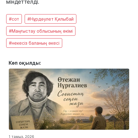
міндеттелді.
#сот
#Нұрдәулет Қилыбай
#Маңғыстау облысының әкімі
#некесіз баланың әкесі
Көп оқылды:
1 тамыз, 2026