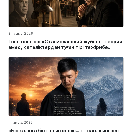
2 тамыз, 2026
Товстоногов: «Станиславский жүйесі – теория
емес, қателіктерден туған тірі тәжірибе»
1 тамыз, 2026
«Бір жылда бір ғасыр кешіп…» – сағыныш пен