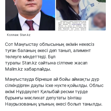
Коллаж: Stan.kz
Сот Маңғыстау облысының әкімін некесіз
туған баланың әкесі деп танып, алимент
төлеуге міндеттеді. Бұл
туралы Stan.kz сайтына сілтеме жасап
Malim.kz хабарлайды.
Маңғыстауда бірнеше ай бойы аймақты дүр
сілкіндірген даулы іске нүкте қойылды. Облыс
әкімі Нұрдәулет Қилыбай ресми түрде
бұрынғы мәслихат депутаты Ынташ
Наурызованың ұлының әкесі болып танылды.