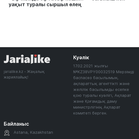
уақыт туралы сыршыл өлең
Куәлік
17.02.2021 жылғы
jarialike.kz - Жаңалық
№KZ38VPY00032519 Мерзімді
жариялайық!
баспасөз басылымын,
ақпараттық агенттікті және
желілік басылымды есепке
қою туралы куәлігі, Ақпарат
және Қоғамдық даму
министрлігінің Ақпарат
комитеті берген.
Байланыс
Astana, Kazakhstan