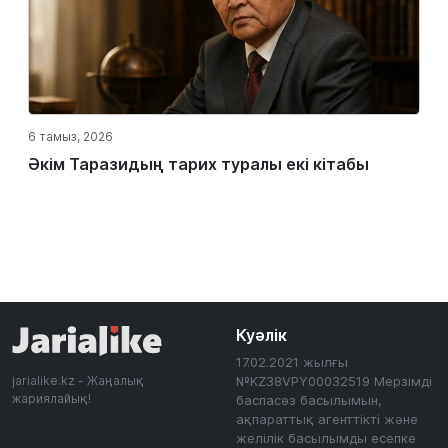
6 тамыз, 2026
Әкім Таразидың тарих туралы екі кітабы
Куәлік
17.02.2021 жылғы
jarialike.kz - Жаңалық
№KZ38VPY00032519 Мерзімді
жариялайық!
баспасөз басылымын,
ақпараттық агенттікті және
желілік басылымды есепке