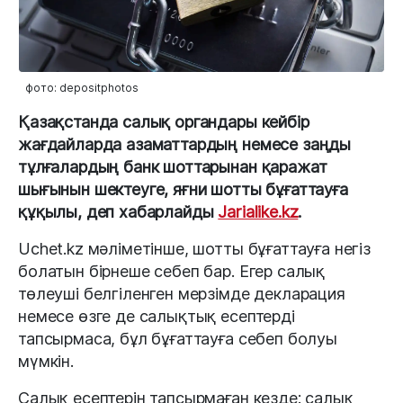
фото: depositphotos
Қазақстанда салық органдары кейбір
жағдайларда азаматтардың немесе заңды
тұлғалардың банк шоттарынан қаражат
шығынын шектеуге, яғни шотты бұғаттауға
құқылы, деп хабарлайды
Jarialike.kz
.
Uchet.kz мәліметінше, шотты бұғаттауға негіз
болатын бірнеше себеп бар. Егер салық
төлеуші белгіленген мерзімде декларация
немесе өзге де салықтық есептерді
тапсырмаса, бұл бұғаттауға себеп болуы
мүмкін.
Салық есептерін тапсырмаған кезде: салық