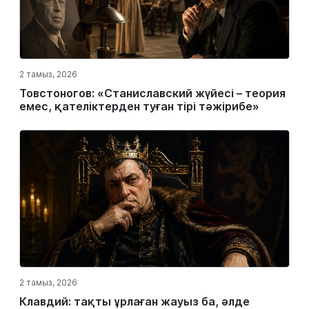
2 тамыз, 2026
Товстоногов: «Станиславский жүйесі – теория
емес, қателіктерден туған тірі тәжірибе»
2 тамыз, 2026
Клавдий: тақты ұрлаған жауыз ба, әлде