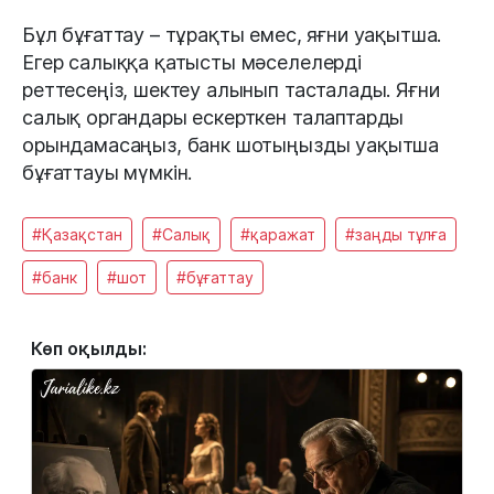
Бұл бұғаттау – тұрақты емес, яғни уақытша.
Егер салыққа қатысты мәселелерді
реттесеңіз, шектеу алынып тасталады. Яғни
салық органдары ескерткен талаптарды
орындамасаңыз, банк шотыңызды уақытша
бұғаттауы мүмкін.
#Қазақстан
#Салық
#қаражат
#заңды тұлға
#банк
#шот
#бұғаттау
Көп оқылды: