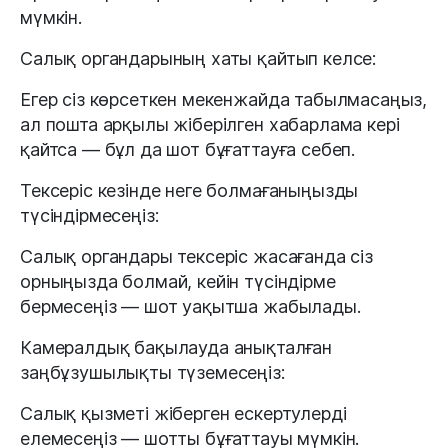
мүмкін.
Салық органдарының хаты қайтып келсе:
Егер сіз көрсеткен мекенжайда табылмасаңыз,
ал пошта арқылы жіберілген хабарлама кері
қайтса — бұл да шот бұғаттауға себеп.
Тексеріс кезінде неге болмағаныңызды
түсіндірмесеңіз:
Салық органдары тексеріс жасағанда сіз
орныңызда болмай, кейін түсіндірме
бермесеңіз — шот уақытша жабылады.
Камералдық бақылауда анықталған
заңбұзушылықты түземесеңіз:
Салық қызметі жіберген ескертулерді
елемесеңіз — шотты бұғаттауы мүмкін.