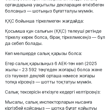
органдарына уақытылы декларация өткізбеген
болсаңыз — шотыңыз бұғатталуы мүмкін.
ҚҚС бойынша тіркелмеген жағдайда:
Қосымша құн салығын (ҚҚС) төлеуші ретінде
тіркелу керек болса, бірақ тіркелмесеңіз — бұл
да себеп болады.
Көп мөлшерде салық қарызы болса:
Егер салық қарызыңыз 6 АЕК-тен көп (2025
жылы – 23 592 теңгеден жоғары) болса және
сіз тәуекел деңгейі орташа немесе жоғары
топқа кірсеңіз — шотты тоқтатуы мүмкін.
Салық тексерісін өткізуге кедергі келтірсеңіз:
Мысалы, салық инспекторларын нысанға
кіргізбей қойсаңыз — шотқа бұғат қойылуы