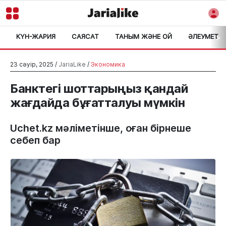
КҮН-ЖАРИЯ
САЯСАТ
ТАНЫМ ЖӘНЕ ОЙ
ӘЛЕУМЕТ
>
23 сәуір, 2025 /
JariaLike
/
Экономика
Банктегі шоттарыңыз қандай
жағдайда бұғатталуы мүмкін
Uchet.kz мәліметінше, оған бірнеше
себеп бар