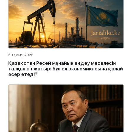
6 тамыз, 2026
Қазақстан Ресей мұнайын өңдеу мәселесін
талқылап жатыр: бұл ел экономикасына қалай
әсер етеді?