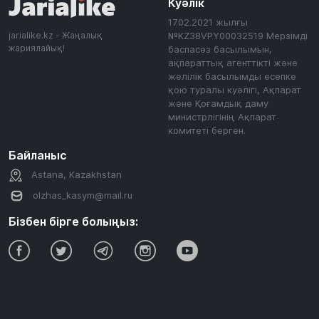
Куәлік
17.02.2021 жылғы
jarialike.kz - Жаңалық
№KZ38VPY00032519 Мерзімді
жариялайық!
баспасөз басылымын,
ақпараттық агенттікті және
желілік басылымды есепке
қою туралы куәлігі, Ақпарат
және Қоғамдық даму
министрлігінің Ақпарат
комитеті берген.
Байланыс
Astana, Kazakhstan
olzhas_kasym@mail.ru
Бізбен бірге болыңыз: