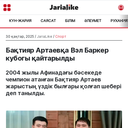
КҮН-ЖАРИЯ
САЯСАТ
БІЛІМ
ӘЛЕУМЕТ
РУХАНИЯ
>
30 қаңтар, 2025 /
JariaLike
/
Спорт
Бақтияр Артаевқа Вэл Баркер
кубогы қайтарылды
2004 жылы Афинадағы бәсекеде
чемпион атанған Бақтияр Артаев
жарыстың үздік былғары қолғап шебері
деп танылды.