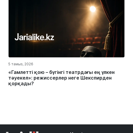
5 тамыз, 2026
«Гамлетті қою – бүгінгі театрдағы ең үлкен
тәуекел»: режиссерлер неге Шекспирден
қорқады?