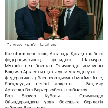
Фотосурет kaz.inform.kz сайтынан
Kazinform дерегінше, Астанада Қазақстан бокс
федерациясының президенті Шахмұрат
Мүтәліп пен бокстан Олимпиада чемпионы
Бақтияр Артаевтың қатысуымен кездесу өтті.
Федерацияның баспасөз қызметі мәліметінше,
басқосудың негізгі мақсаты – Бақтияр
Артаевқа Вэл Баркер кубогын табыстау.
Вэл Баркер Кубогы – Олимпиада
Ойындарындағы үздік боксшыға берілетін
қайталанбас жүлде.