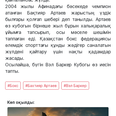
2004 жылы Афинадағы бәсекеде чемпион
атанған Бақтияр Артаев жарыстың үздік
былғары қолғап шебері деп танылды. Артаев
өз кубогын бірнеше жыл бұрын халықаралық
ұйымға тапсырып, осы мәселе шешімін
таппаған еді. Қазақстан бокс федерациясы
әлемдік спорттағы құнды жәдігер саналатын
жүлдені қайтару үшін нақты қадамдар
жасады.
Осылайша, бүгін Вэл Баркер Кубогы өз иесін
тапты.
#Бокс
#Бахтияр Артаев
#Вэл Баркер
Көп оқылды: