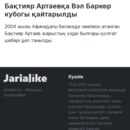
Бақтияр Артаевқа Вэл Баркер
кубогы қайтарылды
2004 жылы Афинадағы бәсекеде чемпион атанған
Бақтияр Артаев жарыстың үздік былғары қолғап
шебері деп танылды.
Куәлік
17.02.2021 жылғы
jarialike.kz - Жаңалық
№KZ38VPY00032519 Мерзімді
жариялайық!
баспасөз басылымын,
ақпараттық агенттікті және
желілік басылымды есепке
қою туралы куәлігі, Ақпарат
және Қоғамдық даму
министрлігінің Ақпарат
комитеті берген.