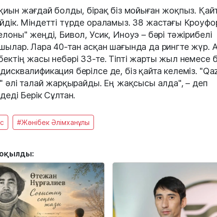
 қиын жағдай болды, бірақ біз мойыған жоқпыз. Қай
йдік. Міндетті түрде ораламыз. 38 жастағы Кроуфо
елоны" жеңді, Бивол, Усик, Иноуэ – бәрі тәжірибелі
шылар. Лара 40-тан асқан шағында да рингте жүр. 
бектің жасы небәрі 33-те. Тіпті жарты жыл немесе б
дисквалификация берілсе де, біз қайта келеміз. "Qa
e" әлі талай жарқырайды. Ең жақсысы алда", – деп
ндеді Берік Сұлтан.
с
#Жәнібек Әлімханұлы
 оқылды: