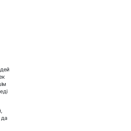
рдей
ек
шім
еді
,
 да