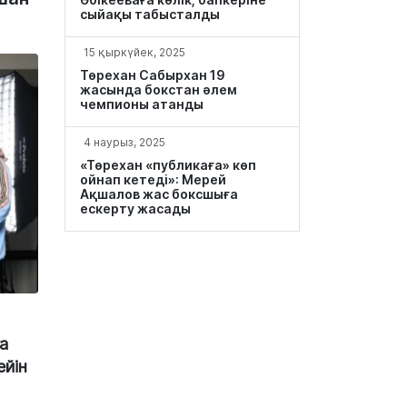
сыйақы табысталды
15 қыркүйек, 2025
Төрехан Сабырхан 19
жасында бокстан әлем
чемпионы атанды
4 наурыз, 2025
«Төрехан «публикаға» көп
ойнап кетеді»: Мерей
Ақшалов жас боксшыға
ескерту жасады
а
ейін