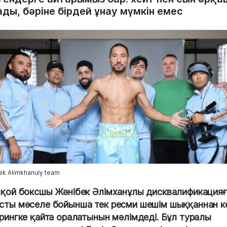
ды, бәріне бірдей ұнау мүмкін емес
ek Alimkhanuly team
пқой боксшы Жәнібек Әлімханұлы дисквалификацияғ
сты мәселе бойынша тек ресми шешім шыққаннан к
 рингке қайта оралатынын мәлімдеді. Бұл туралы