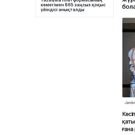
көмегімен 865 заңсыз қоқыс
бола
үйіндісі анықталды
Janib
Кәсі
қаты
ғана