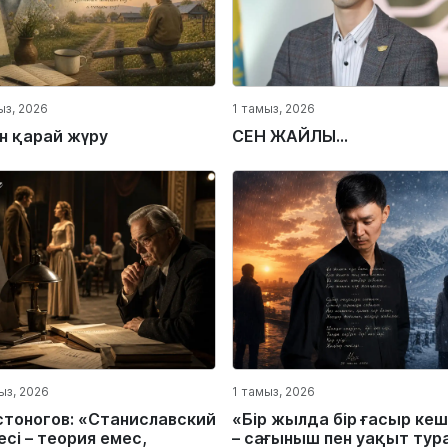
ыз, 2026
1 тамыз, 2026
ін қарай жүру
СЕН ЖАЙЛЫ...
ыз, 2026
1 тамыз, 2026
стоногов: «Станиславский
«Бір жылда бір ғасыр кеш
сі – теория емес,
– сағыныш пен уақыт тур