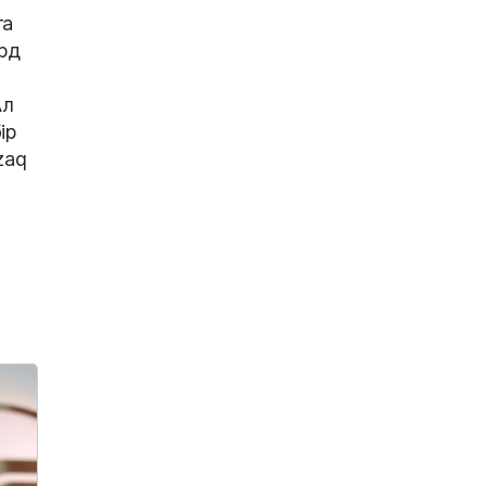
та
рд
Ал
ір
zaq