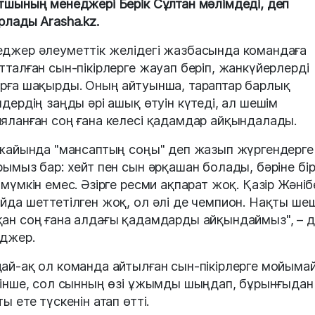
тшының менеджері Берік Сұлтан мәлімдеді, деп
рлады Arasha.kz.
джер әлеуметтік желідегі жазбасында командаға
тталған сын-пікірлерге жауап беріп, жанкүйерлерді
рға шақырды. Оның айтуынша, тараптар барлық
мдердің заңды әрі ашық өтуін күтеді, ал шешім
яланған соң ғана келесі қадамдар айқындалады.
 жайында "мансаптың соңы" деп жазып жүргендерге
рымыз бар: хейт пен сын әрқашан болады, бәріне бі
 мүмкін емес. Әзірге ресми ақпарат жоқ. Қазір Жәніб
йда шеттетілген жоқ, ол әлі де чемпион. Нақты ше
ан соң ғана алдағы қадамдарды айқындаймыз", – д
джер.
ай-ақ ол команда айтылған сын-пікірлерге мойымай
сінше, сол сынның өзі ұжымды шыңдап, бұрынғыдан
ы ете түскенін атап өтті.