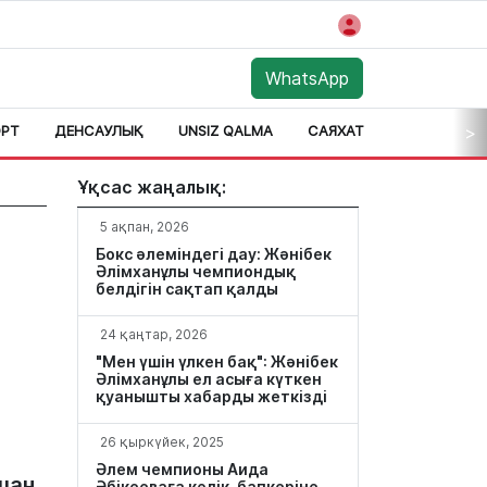
WhatsApp
РТ
ДЕНСАУЛЫҚ
UNSIZ QALMA
САЯХАТ
АЙМАҚ
>
Ұқсас жаңалық:
5 ақпан, 2026
Бокс әлеміндегі дау: Жәнібек
Әлімханұлы чемпиондық
белдігін сақтап қалды
24 қаңтар, 2026
"Мен үшін үлкен бақ": Жәнібек
Әлімханұлы ел асыға күткен
қуанышты хабарды жеткізді
26 қыркүйек, 2025
Әлем чемпионы Аида
шан
Әбікееваға көлік, бапкеріне