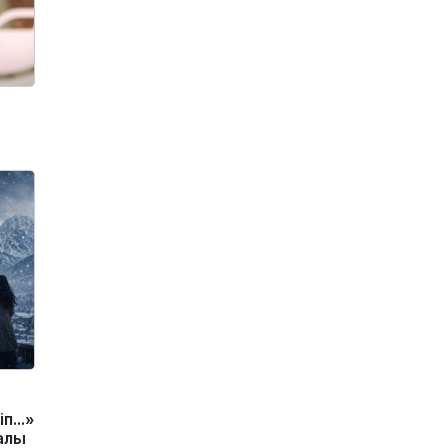
іп…»
алы