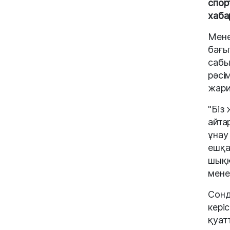
спор
хаба
Мене
бағы
сабы
рәсі
жари
"Біз
айта
ұнау
ешқа
шыққ
мене
Сонд
кері
қуатт