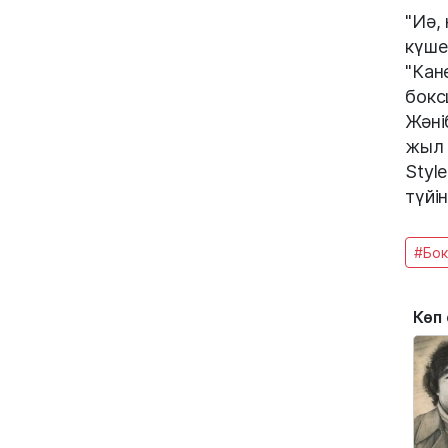
"Иә,
күше
"Кан
бокс
Жәні
жыл 
Styl
түйі
#Бок
Көп