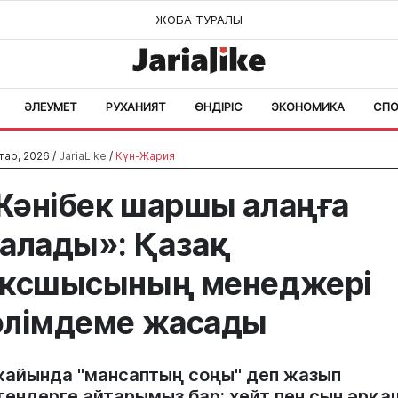
ЖОБА ТУРАЛЫ
ӘЛЕУМЕТ
РУХАНИЯТ
ӨНДІРІС
ЭКОНОМИКА
СПО
тар, 2026 /
JariaLike
/
Күн-Жария
әнібек шаршы алаңға
алады»: Қазақ
оксшысының менеджері
лімдеме жасады
 жайында "мансаптың соңы" деп жазып
гендерге айтарымыз бар: хейт пен сын әрқа