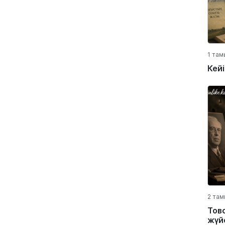
1 там
Кей
2 там
Тов
жүйе