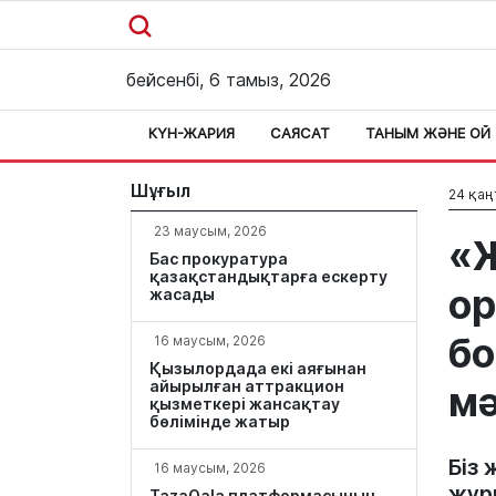
бейсенбі, 6 тамыз, 2026
КҮН-ЖАРИЯ
САЯСАТ
ТАНЫМ ЖӘНЕ ОЙ
Шұғыл
24 қаң
23 маусым, 2026
«Ж
Бас прокуратура
қазақстандықтарға ескерту
ор
жасады
б
16 маусым, 2026
Қызылордада екі аяғынан
айырылған аттракцион
мә
қызметкері жансақтау
бөлімінде жатыр
Біз
16 маусым, 2026
жүр
TazaQala платформасының