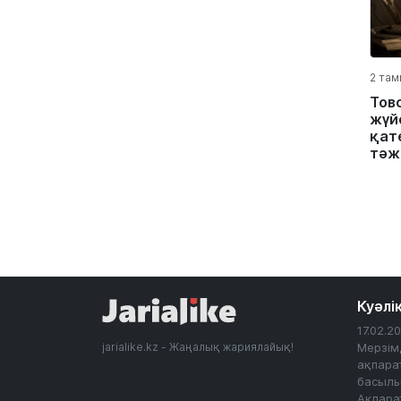
2 там
Тов
жүйе
қате
тәж
Куәлі
17.02.
jarialike.kz - Жаңалық жариялайық!
Мерзім
ақпарат
басылы
Ақпара