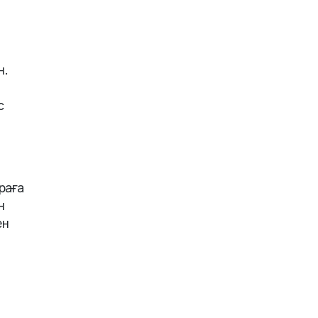
н.
с
раға
н
ен