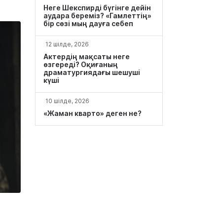
Неге Шекспирді бүгінге дейін
аудара береміз? «Гамлеттің»
бір сөзі мың дауға себеп
12 шілде, 2026
Актердің мақсаты неге
өзгереді? Оқиғаның
драматургиядағы шешуші
күші
10 шілде, 2026
«Жаман кварто» деген не?