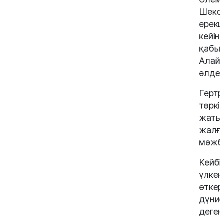
Шекс
ерек
кейі
қабы
Алай
әлде
Герт
төрк
жаты
жалғ
мәжб
Кейб
үлке
өтке
дүни
деге