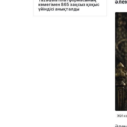
әлем
көмегімен 865 заңсыз қоқыс
үйіндісі анықталды
ЖИ к
Әлем