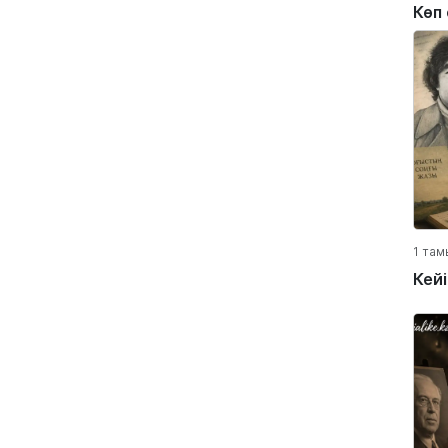
Көп
1 там
Кей