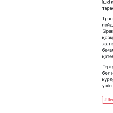
ішкі
терең
Траг
пайд
Біра
қорқ
жатқ
бағал
қате
Герт
бөлі
күрд
үшін
#Ше