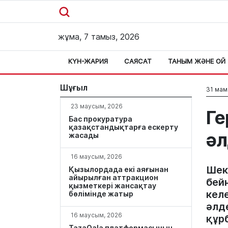
жұма, 7 тамыз, 2026
КҮН-ЖАРИЯ
САЯСАТ
ТАНЫМ ЖӘНЕ ОЙ
Шұғыл
31 мам
23 маусым, 2026
Ге
Бас прокуратура
қазақстандықтарға ескерту
әл
жасады
16 маусым, 2026
Шек
Қызылордада екі аяғынан
айырылған аттракцион
бейн
қызметкері жансақтау
келе
бөлімінде жатыр
әлд
16 маусым, 2026
құрб
TazaQala платформасының