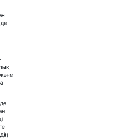
ан
нде
-
ылық
 және
ға
нде
ан
і
ге
дің