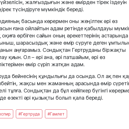
 күйзелісін, жалғыздығын және өмірден тірек іздеуін
ірек түсіндіруге мүмкіндік береді.
едияның басында көрермен оны жеңілтек әрі өз
асын ғана ойлайтын адам ретінде қабылдауы мүмкі
қ оқиға өрбіген сайын оның әрекеттерінің астарында
ыныш, шарасыздық және өмір сүруге деген ұмтылы
анын аңғарамыз. Сондықтан Гертруданы біржақты
ау қиын. Ол – әрі ана, әрі патшайым, әрі өз
ліктерімен өмір сүріп жатқан адам.
руда бейнесінің құндылығы да осында. Ол ақ пен қа
нбейтін, жақсы мен жаманның арасында өмір сүреті
елі тұлға. Сондықтан да бұл кейіпкер бүгінгі көрерм
 де өзекті әрі қызықты болып қала береді.
кспир
#Гертруда
#Гамлет