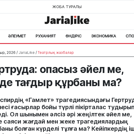
ЖОБА ТУРАЛЫ
ӘЛЕУМЕТ
РУХАНИЯТ
ӨНДІРІС
ЭКОНОМИКА
СПО
ыр, 2026 /
JariaLike
/
Театрлық жазбалар
ртруда: опасыз әйел ме,
де тағдыр құрбаны ма?
спирдің «Гамлет» трагедиясындағы Гертру
есі ғасырлар бойы түрлі пікірталас тудыры
ді. Ол шынымен әлсіз әрі жеңілтек әйел ме,
е саяси жағдай мен жеке трагедиялардың
аны болған күрделі тұлға ма? Кейіпкердің і