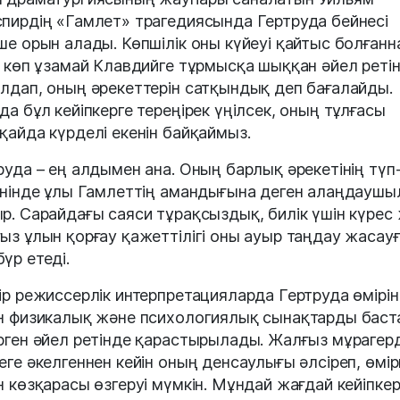
пирдің «Гамлет» трагедиясында Гертруда бейнесі
ше орын алады. Көпшілік оны күйеуі қайтыс болғанн
н көп ұзамай Клавдийге тұрмысқа шыққан әйел реті
лдап, оның әрекеттерін сатқындық деп бағалайды.
да бұл кейіпкерге тереңірек үңілсек, оның тұлғасы
қайда күрделі екенін байқаймыз.
руда – ең алдымен ана. Оның барлық әрекетінің түп
інінде ұлы Гамлеттің амандығына деген алаңдауш
р. Сарайдағы саяси тұрақсыздық, билік үшін күрес
ыз ұлын қорғау қажеттілігі оны ауыр таңдау жасау
үр етеді.
ір режиссерлік интерпретацияларда Гертруда өмірі
н физикалық және психологиялық сынақтарды баст
рген әйел ретінде қарастырылады. Жалғыз мұрагерд
еге әкелгеннен кейін оның денсаулығы әлсіреп, өмір
н көзқарасы өзгеруі мүмкін. Мұндай жағдай кейіпкер