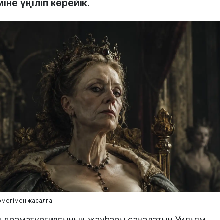
іне үңіліп көрейік.
өмегімен жасалған
 драматургиясының жауһары саналатын Уильям