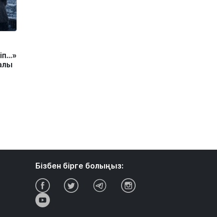
іп…»
алы
Бізбен бірге болыңыз: