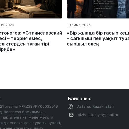
ыз, 2026
1 тамыз, 2026
стоногов: «Станиславский
«Бір жылда бір ғасыр кеш
сі – теория емес,
– сағыныш пен уақыт тур
ліктерден туған тірі
сыршыл өлең
ірибе»
к
Байланыс
2021 жылғы №KZ38VPY00032519
Astana, Kazakhstan
ді баспасөз басылымын,
olzhas_kasym@mail.ru
тық агенттікті және желілік
мды есепке қою туралы куәлігі,
т және Қоғамдық даму