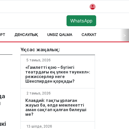
WhatsApp
РТ
ДЕНСАУЛЫҚ
UNSIZ QALMA
САЯХАТ
АЙМАҚ
>
Ұқсас жаңалық:
5 тамыз, 2026
«Гамлетті қою – бүгінгі
театрдағы ең үлкен тәуекел»:
режиссерлер неге
Шекспирден қорқады?
2 тамыз, 2026
да
Клавдий: тақты ұрлаған
п
жауыз ба, әлде мемлекетті
аман сақтап қалған билеуші
ме?
шкі
13 шілде, 2026