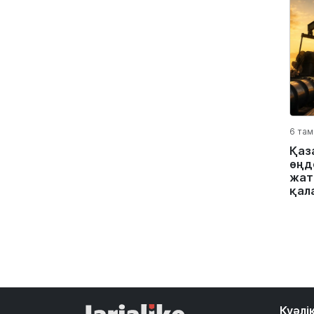
6 там
Қаз
өңд
жат
қал
Куәлі