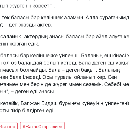
тып жүргенін көрсетті.
 тек баласы бар келіншек аламын. Алла сұрағаным
”, – деп жазды актер.
 салайық, актердың анасы баласы бар әйел алуға к
енін жазған едік.
 баласы бар келіншекке үйленші. Баланың еш кінәсі 
н ол өз балаңдай болып кетеді. Бала деген еш уақы
н масыл болмайды. Бала – деген бақыт. Баланың
нан бала ілеседі. Осы туралы ойланып көр. Сен
ағанмен мен бәрін де жүрегіммен сеземін. Себебі ме
ын", – деген еді анасы.
 кетейік, Балжан Бидаш бұрынғы күйеуінің үйленгені
ты пікір білдірген еді.
убизнес
#ЖаханОтарғалиев