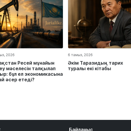
ыз, 2026
6 тамыз, 2026
ақстан Ресей мұнайын
Әкім Таразидың тарих
еу мәселесін талқылап
туралы екі кітабы
ыр: бұл ел экономикасына
ай әсер етеді?
к
Байланыс