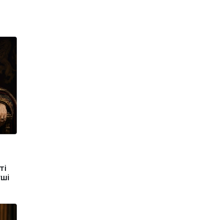
ті
уші