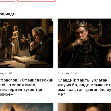
 оқылды:
ыз, 2026
2 тамыз, 2026
стоногов: «Станиславский
Клавдий: тақты ұрлаған
сі – теория емес,
жауыз ба, әлде мемлекет
ліктерден туған тірі
аман сақтап қалған биле
ірибе»
ме?