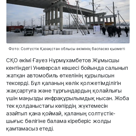
Фото: Солтүстік Қазақстан облысы әкімінің баспасөз қызметі
СҚО әкімі Ғауез Нұрмұхамбетов Жұмысшы
кентіндегі Универсал көшесі бойында салынып
жатқан автомобиль өткелінің құрылысын
тексерді. Бұл қаланың көлік қолжетімділігін
жақсартуға және тұрғындардың қолайлығы
үшін маңызды инфрақұрылымдық нысан. Жоба
тек қолданыстағы көпірдің жүктемесін
азайтып қана қоймай, қаланың солтүстік-
шығыс бөлігіне балама кіреберіс жолды
қамтамасыз етеді.