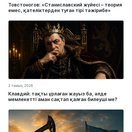
Товстоногов: «Станиславский жүйесі – теория
емес, қателіктерден туған тірі тәжірибе»
2 тамыз, 2026
Клавдий: тақты ұрлаған жауыз ба, әлде
мемлекетті аман сақтап қалған билеуші ме?