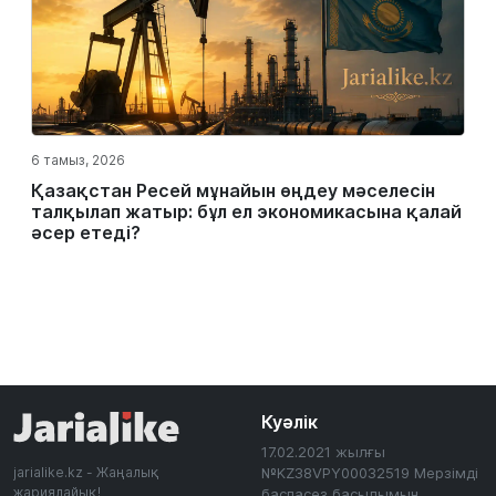
6 тамыз, 2026
Қазақстан Ресей мұнайын өңдеу мәселесін
талқылап жатыр: бұл ел экономикасына қалай
әсер етеді?
Куәлік
17.02.2021 жылғы
jarialike.kz - Жаңалық
№KZ38VPY00032519 Мерзімді
жариялайық!
баспасөз басылымын,