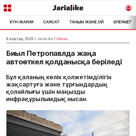
КҮН-ЖАРИЯ
САЯСАТ
ТАНЫМ ЖӘНЕ ОЙ
ӘЛЕУМЕТ
>
6 қаңтар, 2025 /
JariaLike
/
Аймақ
Биыл Петропавлда жаңа
автоөткел қолданысқа беріледі
Бұл қаланың көлік қолжетімділігін
жақсартуға және тұрғындардың
қолайлығы үшін маңызды
инфрақұрылымдық нысан.