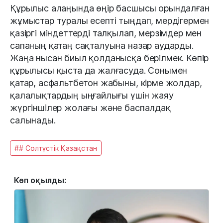
Құрылыс алаңында өңір басшысы орындалған
жұмыстар туралы есепті тыңдап, мердігермен
қазіргі міндеттерді талқылап, мерзімдер мен
сапаның қатаң сақталуына назар аударды.
Жаңа нысан биыл қолданысқа берілмек. Көпір
құрылысы қыста да жалғасуда. Сонымен
қатар, асфальтбетон жабыны, кірме жолдар,
қалалықтардың ыңғайлығы үшін жаяу
жүргіншілер жолағы және баспалдақ
салынады.
## Солтүстік Қазақстан
Көп оқылды: