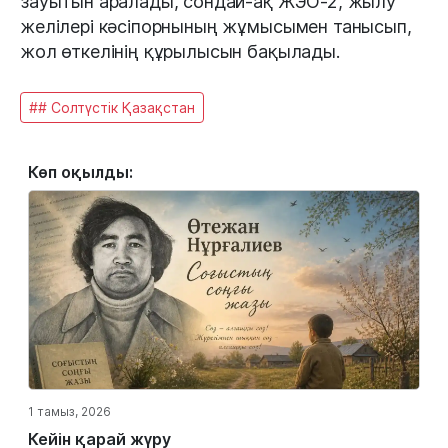
зауытын аралады, сондай-ақ ЖЭО-2, жылу
желілері кәсіпорнының жұмысымен танысып,
жол өткелінің құрылысын бақылады.
## Солтүстік Қазақстан
Көп оқылды:
1 тамыз, 2026
Кейін қарай жүру