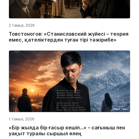
2 тамыз, 2026
Товстоногов: «Станиславский жүйесі – теория
емес, қателіктерден туған тірі тәжірибе»
1 тамыз, 2026
«Бір жылда бір ғасыр кешіп…» – сағыныш пен
уақыт туралы сыршыл өлең