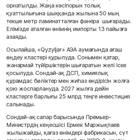
орнатылды. Жаңа кәсіпорын толық
қуаттылығына шыққанда жылына 50 мың
текше метр ламинатталған фанера шығарады.
Елімізде аталған өнімнің импорты 13 пайызға
азаяды.
Осылайша, «Qyzyljar» АЭА аумағында ағаш
өңдеу кластері құрылуда. Сонымен қатар,
жанармай түйіршіктерін шығаратын желі іске
қосылуда. Сондай-ақ ДСП, химиялық
құрамдас бөліктер мен жиһаз өндірісін жолға
қою жоспарлануда. 2027 жылға дейін
кластерге барлығы 25 млрд теңге инвестиция
салынады.
Сондай-ақ сапар барысында Премьер-
Министрдің кеңесшісі Ермек Маржықпаев
жылыжайды, қағаз өнімдері фабрикасын, сүт