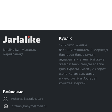
Куәлік
17.02.2021 жылғы
jarialike.kz - Жаңалық
№KZ38VPY00032519 Мерзімді
жариялайық!
баспасөз басылымын,
ақпараттық агенттікті және
желілік басылымды есепке
қою туралы куәлігі, Ақпарат
және Қоғамдық даму
министрлігінің Ақпарат
комитеті берген.
Байланыс
Astana, Kazakhstan
olzhas_kasym@mail.ru