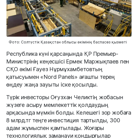
Фото: Солтүстік Қазақстан облысы әкімінің баспасөз қызметі
Республика күні қарсаңында ҚР Премьер-
Министрінің кеңесшісі Ермек Маржықпаев пен
СҚО әкімі Ғауез Нұрмұхамбетовтың
қатысуымен «Nord Panels» ағашты терең
өңдеу жаңа зауыты іске қосылды.
Түрік инвесторы Оғузхан Челиктің жобасын
жүзеге асыру мемлекеттік қолдаудың
арқасында мүмкін болды. Келешегі зор жобаға
8 млрд.тг теңге инвестиция тартылды, 300
адам жұмыспен қамтылады. Жоғары
технологиялық заманауи қондырғылар