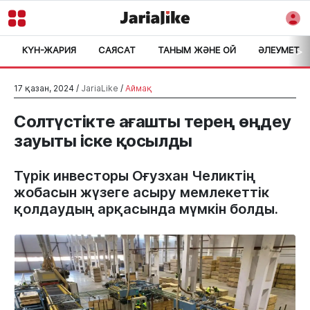
КҮН-ЖАРИЯ
САЯСАТ
ТАНЫМ ЖӘНЕ ОЙ
ӘЛЕУМЕТ
>
17 қазан, 2024 /
JariaLike
/
Аймақ
Солтүстікте ағашты терең өңдеу
зауыты іске қосылды
Түрік инвесторы Оғузхан Челиктің
жобасын жүзеге асыру мемлекеттік
қолдаудың арқасында мүмкін болды.