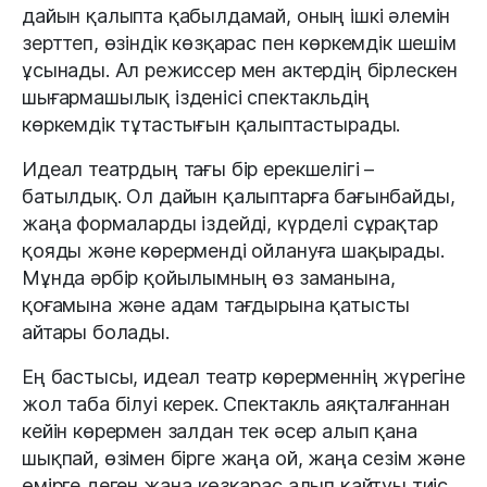
дайын қалыпта қабылдамай, оның ішкі әлемін
зерттеп, өзіндік көзқарас пен көркемдік шешім
ұсынады. Ал режиссер мен актердің бірлескен
шығармашылық ізденісі спектакльдің
көркемдік тұтастығын қалыптастырады.
Идеал театрдың тағы бір ерекшелігі –
батылдық. Ол дайын қалыптарға бағынбайды,
жаңа формаларды іздейді, күрделі сұрақтар
қояды және көрерменді ойлануға шақырады.
Мұнда әрбір қойылымның өз заманына,
қоғамына және адам тағдырына қатысты
айтары болады.
Ең бастысы, идеал театр көрерменнің жүрегіне
жол таба білуі керек. Спектакль аяқталғаннан
кейін көрермен залдан тек әсер алып қана
шықпай, өзімен бірге жаңа ой, жаңа сезім және
өмірге деген жаңа көзқарас алып қайтуы тиіс.