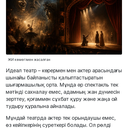
ЖИ көмегімен жасалған
Идеал театр – көрермен мен актер арасындағы
шынайы байланысты қалыптастыратын
шығармашылық орта. Мұнда әр спектакль тек
мәтінді сахналау емес, адамның жан дүниесін
зерттеу, қоғаммен сұхбат құру және жаңа ой
тудыру құралына айналады.
Мұндай театрда актер тек орындаушы емес,
өз кейіпкерінің суреткері болады. Ол рөлді