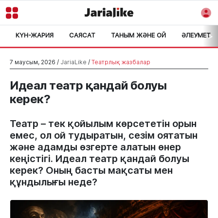
КҮН-ЖАРИЯ
САЯСАТ
ТАНЫМ ЖӘНЕ ОЙ
ӘЛЕУМЕТ
>
7 маусым, 2026 /
JariaLike
/
Театрлық жазбалар
Идеал театр қандай болуы
керек?
Театр – тек қойылым көрсететін орын
емес, ол ой тудыратын, сезім оятатын
және адамды өзгерте алатын өнер
кеңістігі. Идеал театр қандай болуы
керек? Оның басты мақсаты мен
құндылығы неде?