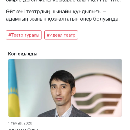
Өйткені театрдың шынайы құндылығы –
адамның жанын қозғалтатын өнер болуында.
#Театр туралы
#Идеал театр
Көп оқылды:
1 тамыз, 2026