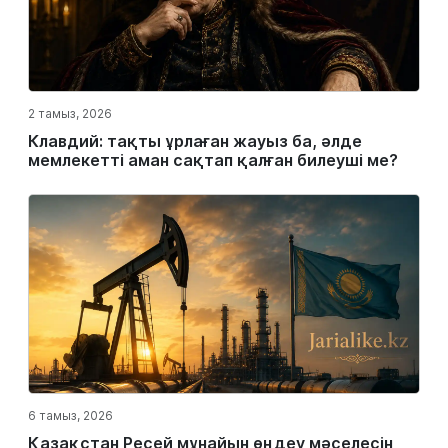
2 тамыз, 2026
Клавдий: тақты ұрлаған жауыз ба, әлде
мемлекетті аман сақтап қалған билеуші ме?
6 тамыз, 2026
Қазақстан Ресей мұнайын өңдеу мәселесін