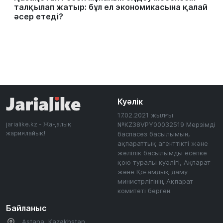
талқылап жатыр: бұл ел экономикасына қалай
әсер етеді?
Куәлік
17.02.2021 жылғы
jarialike.kz - Жаңалық
№KZ38VPY00032519 Мерзімді
жариялайық!
баспасөз басылымын,
ақпараттық агенттікті және
желілік басылымды есепке
қою туралы куәлігі, Ақпарат
және Қоғамдық даму
министрлігінің Ақпарат
комитеті берген.
Байланыс
Astana, Kazakhstan