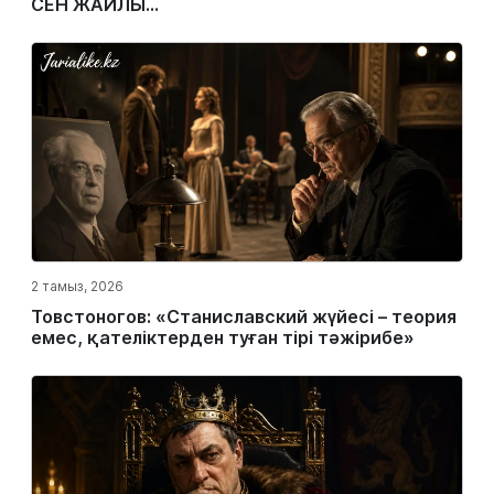
СЕН ЖАЙЛЫ...
2 тамыз, 2026
Товстоногов: «Станиславский жүйесі – теория
емес, қателіктерден туған тірі тәжірибе»