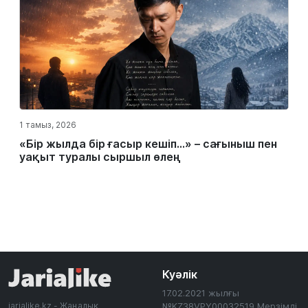
1 тамыз, 2026
«Бір жылда бір ғасыр кешіп…» – сағыныш пен
уақыт туралы сыршыл өлең
Куәлік
17.02.2021 жылғы
jarialike.kz - Жаңалық
№KZ38VPY00032519 Мерзімді