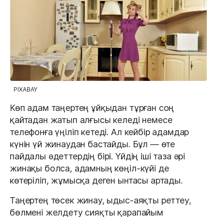
PIXABAY
Көп адам таңертең ұйқыдан тұрған соң
қайтадан жатып алғысы келеді немесе
телефонға үңіліп кетеді. Ал кейбір адамдар
күнін үй жинаудан бастайды. Бұл — өте
пайдалы әдеттердің бірі. Үйдің іші таза әрі
жинақы болса, адамның көңіл-күйі де
көтеріліп, жұмысқа деген ынтасы артады.
Таңертең төсек жинау, ыдыс-аяқты реттеу,
бөлмені желдету сияқты қарапайым