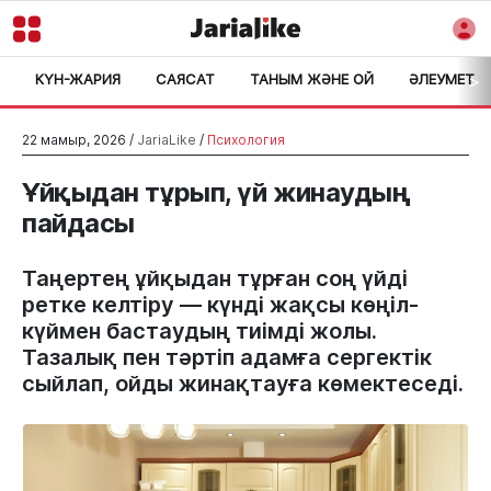
КҮН-ЖАРИЯ
САЯСАТ
ТАНЫМ ЖӘНЕ ОЙ
ӘЛЕУМЕТ
>
22 мамыр, 2026 /
JariaLike
/
Психология
Ұйқыдан тұрып, үй жинаудың
пайдасы
Таңертең ұйқыдан тұрған соң үйді
ретке келтіру — күнді жақсы көңіл-
күймен бастаудың тиімді жолы.
Тазалық пен тәртіп адамға сергектік
сыйлап, ойды жинақтауға көмектеседі.