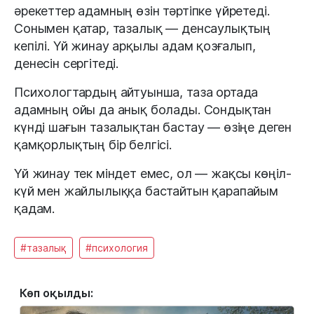
әрекеттер адамның өзін тәртіпке үйретеді.
Сонымен қатар, тазалық — денсаулықтың
кепілі. Үй жинау арқылы адам қозғалып,
денесін сергітеді.
Психологтардың айтуынша, таза ортада
адамның ойы да анық болады. Сондықтан
күнді шағын тазалықтан бастау — өзіңе деген
қамқорлықтың бір белгісі.
Үй жинау тек міндет емес, ол — жақсы көңіл-
күй мен жайлылыққа бастайтын қарапайым
қадам.
#тазалық
#психология
Көп оқылды: