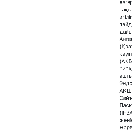
өзге
тақы
игіл
пайд
дайы
Анге
(Қаз
қауі
(АКБ
биоқ
ашты
Эндр
АҚШ)
Сайт
Паск
(IFB
жөні
Норв