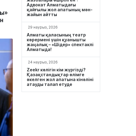
Адвокат Алматыдағы
қайғылы жол апатының мән-
ғы»
жайын айтты
н
29 наурыз, 2026
Алматы қаласының театр
көрермені үшін қуанышты
жаңалық – «Шідер» спектаклі
Алматыда!
24 наурыз, 2026
Zeekr көлігін кім жүргізді?
Қазақстандықтар өлімге
әкелген жол апатына кінәліні
атауды талап етуде