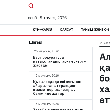
сенбі, 8 тамыз, 2026
КҮН-ЖАРИЯ
САЯСАТ
ТАНЫМ ЖӘНЕ ОЙ
Шұғыл
21 қаза
23 маусым, 2026
Ал
Бас прокуратура
қазақстандықтарға ескерту
қа
жасады
бо
16 маусым, 2026
Қызылордада екі аяғынан
айырылған аттракцион
ха
қызметкері жансақтау
бөлімінде жатыр
өт
16 маусым, 2026
TazaQala платформасының