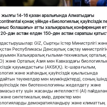
 жылғы 14-16 қазан аралығында Алматыдағы
rcontinental қонақ үйінде «Биологиялық қауіпсіздік п
аныс болашағы» атты халықаралық конференция өтт
 20-дан астам елден 150-ден астам сарапшы қатыс
дастырушылар: GIZ, Сыртқы Істер Министрлігі жән
қстан Республикасы Денсаулық сақтау министрлігін
ауымен Халықаралық ғылыми-техникалық орталық
О) және Орталық Азия мен Кавказдағы биологиялы
псіздік қауымдастығы (АКБҚҚ). Іс-шара ғылым,
ология және жаһандық қауіпсіздік қиылысында
дайтын тәуекелдер мен мүмкіндіктерді, соның ішін
ауіпсіздік пен биотехнологияны жеделдету және
амасыз ету үшін жасанды интеллектті (AI) пайдалан
 және синтетикалық өмір, деректер мен
ологияларды демократияландыру және климаттың