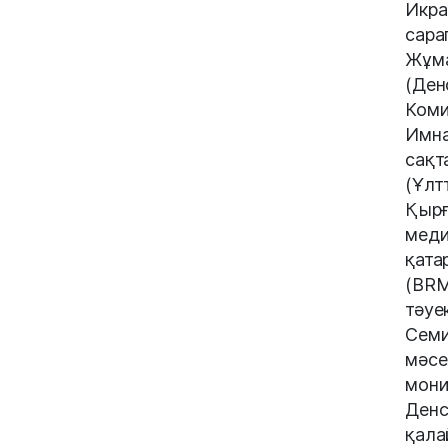
Икра
сара
Жұма
(Ден
Коми
Имна
сақт
(Ұлт
Қырғ
меди
қата
(BRM
тәуе
Семи
мәсе
мони
Денс
қала