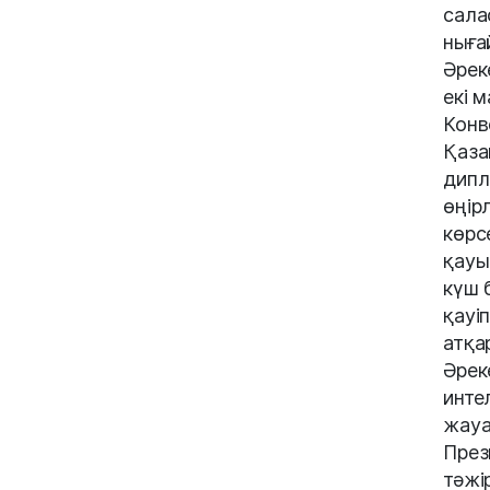
сала
ныға
Әрек
екі 
Конв
Қаза
дипл
өңір
көрс
қауы
күш 
қауі
атқа
Әрек
инте
жауа
През
тәжі