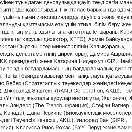
руінен туындаған денсаулыққа қауіп төндіретін ма
рыптарды қарастырды. Пікірталас барысында адам
ігі үшін ғылыми инновацияларды қауіпсіз және жауа
алануды қамтамасыз ету үшін этика, білім беру жән
ндықтың маңыздылығы атап өтілді. Іс-шараны Кар
лиева (атқарушы директор, ХҒТО), Арман Байсуано
ақстан Сыртқы істер министрлігінің Халықаралық
псіздік департаментінің директоры), Дамира Ашрали
ҚҚ президенті) және Катарина Нидерхут (GIZ, Немі
ауіпсіздік бағдарламасының бағдарламалық дирек
. Негізгі баяндамашылар мен талқылауға қатысушы
ю Вебер (Стратегиялық тәуекелдер жөніндегі кеңес
, Джеральд Эпштейн (RAND Corporation, АҚШ), То
о (Ұлттық жұқпалы аурулар институты, Жапония), 
аль Зандерс (The Trench, Франция), Стефан Вагнер
A, Канада), Дана Перкинс (Биоқауіпсіздік мәселелері
ндегі Тәуелсіз Кеңесші, АҚШ), Уилфред Ван (SIPRI,
егия), Кларисса Риос Рохас (БҰҰ, Перу) және Ааме