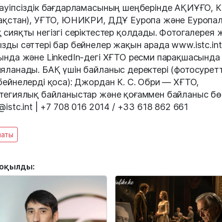
ауіпсіздік бағдарламасының шеңберінде АҚИҰҒО, 
ақстан), УҒТО, ЮНИКРИ, ДДҰ Еуропа және Еуропа
 сияқты негізгі серіктестер қолдады. Фотогалерея 
зды сәттері бар бейнелер жақын арада www.istc.int
ында және LinkedIn-дегі ХҒТО ресми парақшасында
яланады. БАҚ үшін байланыс деректері (фотосурет
бейнелерді қоса): Джордан К. С. Обри — ХҒТО,
тегиялық байланыстар және қоғаммен байланыс бө
@istc.int | +7 708 016 2014 / +33 618 862 661
маты
 оқылды: