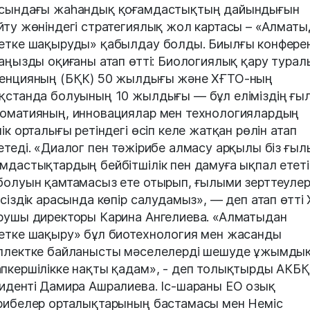
сындағы жаһандық қоғамдастықтың дайындығын
йту жөніндегі стратегиялық жол картасы – «Алматы
етке шақыруды» қабылдау болды. Биылғы конфере
маңызды оқиғаны атап өтті: Биологиялық қару турал
енцияның (БҚК) 50 жылдығы және ХҒТО-ның
қстанда болуының 10 жылдығы — бұл еліміздің ғы
оматияның, инновациялар мен технологиялардың
лік орталығы ретіндегі өсіп келе жатқан рөлін атап
етеді. «Диалог пен тәжірибе алмасу арқылы біз ғы
мдастықтардың бейбітшілік пен дамуға ықпал ететі
болуын қамтамасыз ете отырып, ғылыми зерттеулер
псіздік арасында көпір салудамыз», — деп атап өтті
рушы директоры Карина Ангелиева. «Алматыдан
етке шақыру» бұл биотехнология мен жасанды
ллектке байланысты мәселелерді шешуде ұжымды
пкершілікке нақты қадам», - деп толықтырды АКБ
иденті Дамира Ашралиева. Іс-шараны ЕО озық
рибелер орталықтарының бастамасы мен Неміс