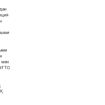
дан
нция
ы
лыми
лыми
н
 мен
 ХҒТО
қ
ҚҚ