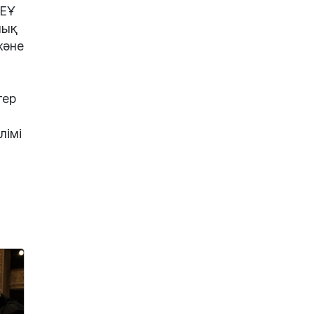
КЕҰ
лық
және
тер
лімі