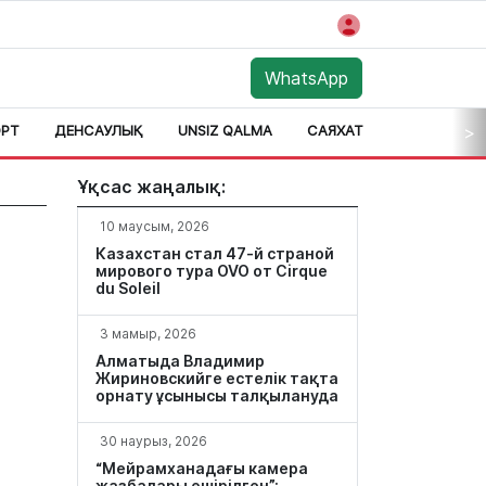
WhatsApp
РТ
ДЕНСАУЛЫҚ
UNSIZ QALMA
САЯХАТ
АЙМАҚ
>
Ұқсас жаңалық:
10 маусым, 2026
Казахстан стал 47-й страной
мирового тура OVO от Cirque
du Soleil
3 мамыр, 2026
Алматыда Владимир
Жириновскийге естелік тақта
орнату ұсынысы талқылануда
30 наурыз, 2026
“Мейрамханадағы камера
жазбалары өшірілген”: