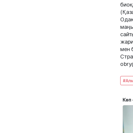
биоқ
(Қаз
Одақ
маңы
сайт
жари
мен 
Стра
obry
#Ал
Көп