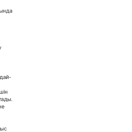
мында
у
ндай-
шін
тады.
не
ныс