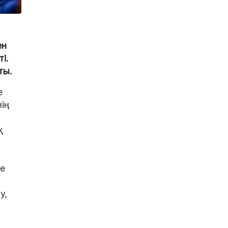
ен
і.
ты.
е
ің
қ
де
у,