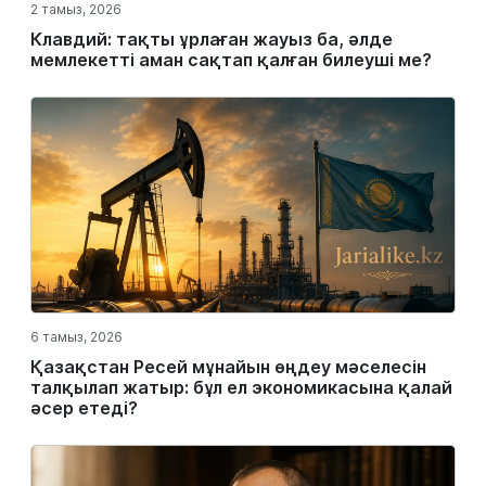
2 тамыз, 2026
Клавдий: тақты ұрлаған жауыз ба, әлде
мемлекетті аман сақтап қалған билеуші ме?
6 тамыз, 2026
Қазақстан Ресей мұнайын өңдеу мәселесін
талқылап жатыр: бұл ел экономикасына қалай
әсер етеді?