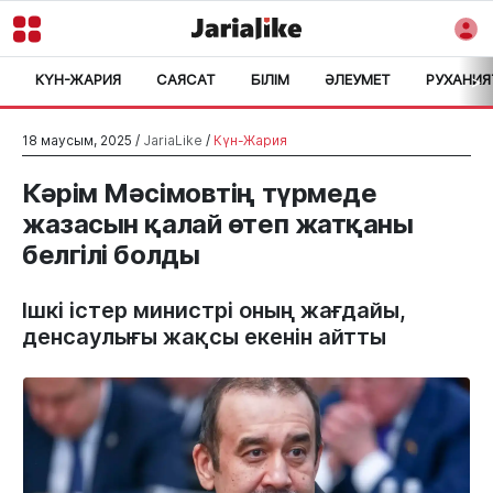
КҮН-ЖАРИЯ
САЯСАТ
БІЛІМ
ӘЛЕУМЕТ
РУХАНИЯ
>
18 маусым, 2025 /
JariaLike
/
Күн-Жария
Кәрім Мәсімовтің түрмеде
жазасын қалай өтеп жатқаны
белгілі болды
Ішкі істер министрі оның жағдайы,
денсаулығы жақсы екенін айтты