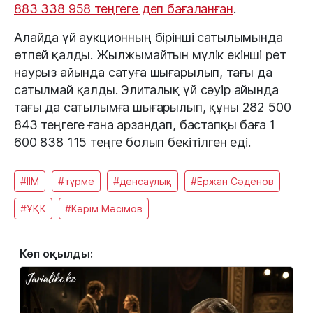
883 338 958 теңгеге деп бағаланған
.
Алайда үй аукционның бірінші сатылымында
өтпей қалды. Жылжымайтын мүлік екінші рет
наурыз айында сатуға шығарылып, тағы да
сатылмай қалды. Элиталық үй сәуір айында
тағы да сатылымға шығарылып, құны 282 500
843 теңгеге ғана арзандап, бастапқы баға 1
600 838 115 теңге болып бекітілген еді.
#ІІМ
#түрме
#денсаулық
#Ержан Сәденов
#ҰҚК
#Кәрім Мәсімов
Көп оқылды: