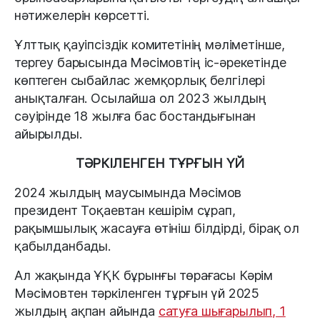
нәтижелерін көрсетті.
Ұлттық қауіпсіздік комитетінің мәліметінше,
тергеу барысында Мәсімовтің іс-әрекетінде
көптеген сыбайлас жемқорлық белгілері
анықталған. Осылайша ол 2023 жылдың
сәуірінде 18 жылға бас бостандығынан
айырылды.
ТӘРКІЛЕНГЕН ТҰРҒЫН ҮЙ
2024 жылдың маусымында Мәсімов
президент Тоқаевтан кешірім сұрап,
рақымшылық жасауға өтініш білдірді, бірақ ол
қабылданбады.
Ал жақында ҰҚК бұрынғы төрағасы Кәрім
Мәсімовтен тәркіленген тұрғын үй 2025
жылдың ақпан айында
сатуға шығарылып, 1