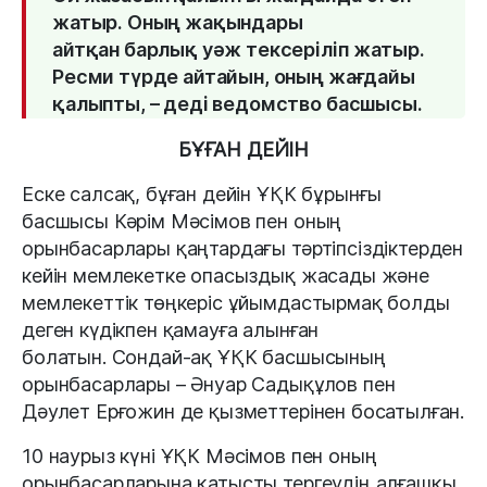
жатыр. Оның жақындары
айтқан барлық уәж тексеріліп жатыр.
Ресми түрде айтайын, оның жағдайы
қалыпты, – деді ведомство басшысы.
БҰҒАН ДЕЙІН
Еске салсақ, бұған дейін ҰҚК бұрынғы
басшысы Кәрім Мәсімов пен оның
орынбасарлары қаңтардағы тәртіпсіздіктерден
кейін мемлекетке опасыздық жасады және
мемлекеттік төңкеріс ұйымдастырмақ болды
деген күдікпен қамауға алынған
болатын. Сондай-ақ ҰҚК басшысының
орынбасарлары – Әнуар Садықұлов пен
Дәулет Ерғожин де қызметтерінен босатылған.
10 наурыз күні ҰҚК Мәсімов пен оның
орынбасарларына қатысты тергеудің алғашқы