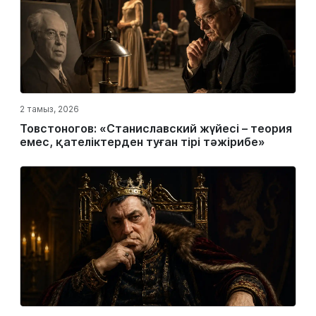
2 тамыз, 2026
Товстоногов: «Станиславский жүйесі – теория
емес, қателіктерден туған тірі тәжірибе»