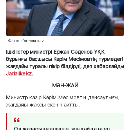
Фото: informburo.kz
Ішкі істер министрі Ержан Сәденов ҰҚК
бұрынғы басшысы Кәрім Мәсімовтің түрмедегі
жағдайы туралы пікір білдірді, деп хабарлайды
Jarialike.kz
.
МӘН-ЖАЙ
Министр қазір Кәрім Мәсімовтің денсаулығы,
жағдайы жақсы екенін айтты.
Ол жазасын қалыпты жағдайда өтеп