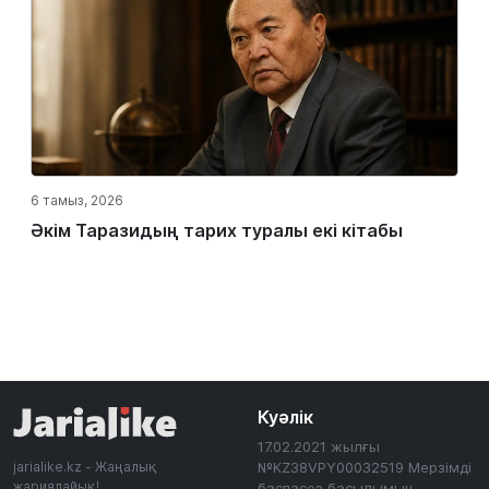
6 тамыз, 2026
Әкім Таразидың тарих туралы екі кітабы
Куәлік
17.02.2021 жылғы
jarialike.kz - Жаңалық
№KZ38VPY00032519 Мерзімді
жариялайық!
баспасөз басылымын,