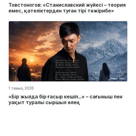
Товстоногов: «Станиславский жүйесі – теория
емес, қателіктерден туған тірі тәжірибе»
1 тамыз, 2026
«Бір жылда бір ғасыр кешіп…» – сағыныш пен
уақыт туралы сыршыл өлең