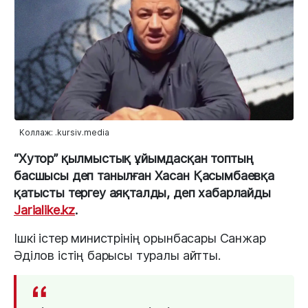
Коллаж: .kursiv.media
“Хутор” қылмыстық ұйымдасқан топтың
басшысы деп танылған Хасан Қасымбаевқа
қатысты тергеу аяқталды, деп хабарлайды
Jarialike.kz
.
Ішкі істер министрінің орынбасары Санжар
Әділов істің барысы туралы айтты.