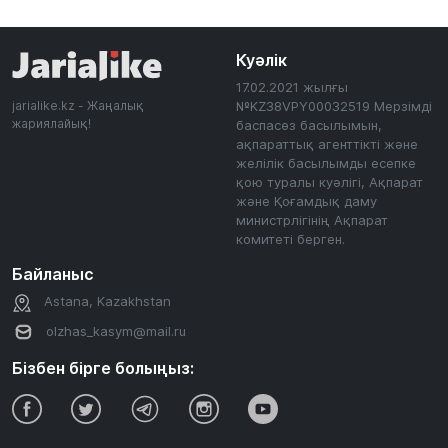
Куәлік
17.02.2021 жылғы
jarialike.kz - Жаңалық
№KZ38VPY00032519 Мерзімді
жариялайық!
баспасөз басылымын,
ақпараттық агенттікті және
желілік басылымды есепке
қою туралы куәлігі, Ақпарат
және Қоғамдық даму
министрлігінің Ақпарат
комитеті берген.
Байланыс
Astana, Kazakhstan
olzhas_kasym@mail.ru
Бізбен бірге болыңыз: