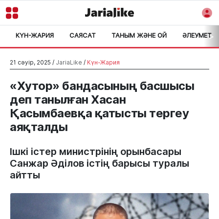
КҮН-ЖАРИЯ
САЯСАТ
ТАНЫМ ЖӘНЕ ОЙ
ӘЛЕУМЕТ
>
21 сәуір, 2025 /
JariaLike
/
Күн-Жария
«Хутор» бандасының басшысы
деп танылған Хасан
Қасымбаевқа қатысты тергеу
аяқталды
Ішкі істер министрінің орынбасары
Санжар Әділов істің барысы туралы
айтты