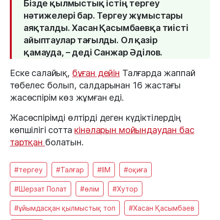
Бізде қылмыстық істің тергеу
нәтижелері бар. Тергеу жұмыстары
аяқталды. Хасан Қасымбаевқа тиісті
айыптаулар тағылды. Ол қазір
қамауда, – деді Санжар Әділов.
Еске салайық,
бұған дейін
Талғарда жаппай
төбелес болып, салдарынан 16 жастағы
жасөспірім көз жұмған еді.
Жасөспірімді өлтірді деген күдіктілердің
көпшілігі сотта
кінәларын мойындаудан бас
тартқан
болатын.
#тергеу
#Талғар
#ІІМ
#оқиға
#Шерзат Полат
#өлім
#Хутор
#ұйымдасқан қылмыстық топ
#Хасан Қасымбаев