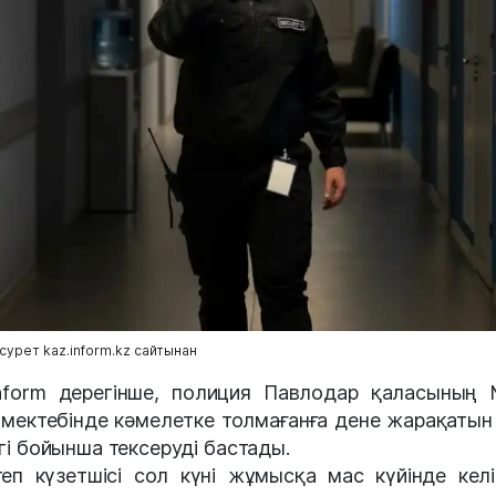
урет kaz.inform.kz сайтынан
nform дерегінше, полиция Павлодар қаласыны
 мектебінде кәмелетке толмағанға дене жарақатын
гі бойынша тексеруді бастады.
еп күзетшісі сол күні жұмысқа мас күйінде келі