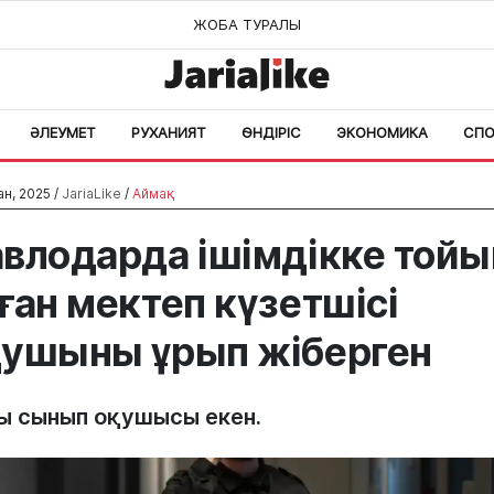
ЖОБА ТУРАЛЫ
ӘЛЕУМЕТ
РУХАНИЯТ
ӨНДІРІС
ЭКОНОМИКА
СПО
ан, 2025 /
JariaLike
/
Аймақ
влодарда ішімдікке тойы
ған мектеп күзетшісі
ушыны ұрып жіберген
ы сынып оқушысы екен.