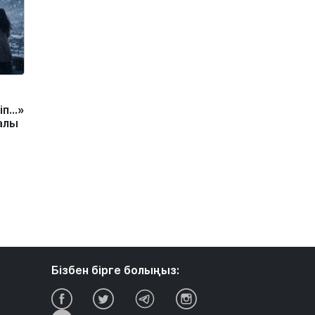
іп…»
алы
Бізбен бірге болыңыз: