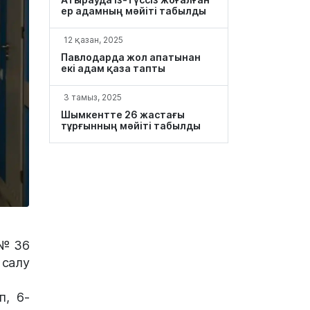
ер адамның мәйіті табылды
12 қазан, 2025
Павлодарда жол апатынан
екі адам қаза тапты
3 тамыз, 2025
Шымкентте 26 жастағы
тұрғынның мәйіті табылды
ң №36
 салу
п, 6-