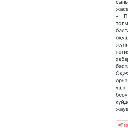
сыны
жасө
- По
толм
баст
оқуш
жүгі
нәти
хаб
басп
Оқи
орна
үшін
беру
күй
жауа
#Па