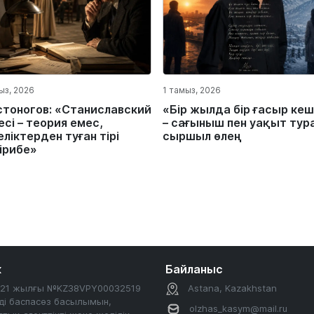
ыз, 2026
1 тамыз, 2026
стоногов: «Станиславский
«Бір жылда бір ғасыр кеш
сі – теория емес,
– сағыныш пен уақыт тур
ліктерден туған тірі
сыршыл өлең
ірибе»
к
Байланыс
2021 жылғы №KZ38VPY00032519
Astana, Kazakhstan
ді баспасөз басылымын,
olzhas_kasym@mail.ru