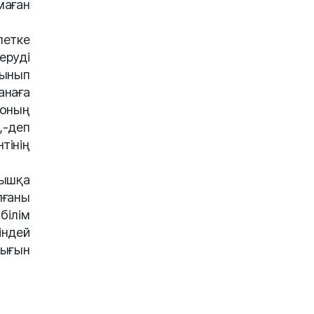
маған
летке
еруді
сынып
анаға
 оның
,-деп
інің
ышқа
лғаны
білім
індей
ығын