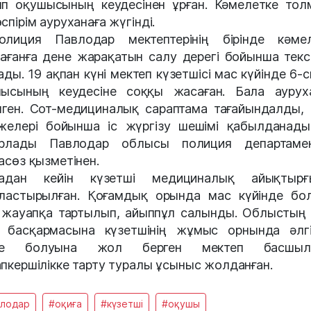
п оқушысының кеудесінен ұрған. Кәмелетке тол
спірім ауруханаға жүгінді.
лиция Павлодар мектептерінің бірінде кәме
ағанға дене жарақатын салу дерегі бойынша текс
ады. 19 ақпан күні мектеп күзетшісі мас күйінде 6-
ысының кеудесіне соққы жасаған. Бала аурух
нген. Сот-медициналық сараптама тағайындалды,
желері бойынша іс жүргізу шешімі қабылданады
арлады Павлодар облысы полиция департамент
асөз қызметінен.
ғадан кейін күзетші медициналық айықтырғ
ластырылған. Қоғамдық орында мас күйінде бо
 жауапқа тартылып, айыппұл салынды. Облыстың 
 басқармасына күзетшінің жұмыс орнында әлг
де болуына жол берген мектеп басшыл
пкершілікке тарту туралы ұсыныс жолданған.
влодар
#оқиға
#күзетші
#оқушы