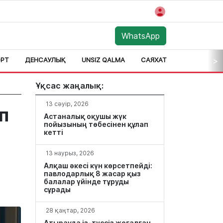
WhatsApp
РТ
ДЕНСАУЛЫҚ
UNSIZ QALMA
САЯХАТ
АЙМАҚ
>
Ұқсас жаңалық:
13 сәуір, 2026
п
Астаналық оқушы жүк
пойызының төбесінен құлап
кетті
13 наурыз, 2026
Алқаш әкесі күн көрсетпейді:
павлодарлық 8 жасар қыз
балалар үйінде тұруды
сұрады
28 қаңтар, 2026
Атырауда із-түссіз жоғалған