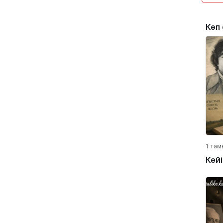
Көп
1 там
Кей