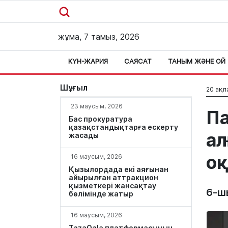
жұма, 7 тамыз, 2026
КҮН-ЖАРИЯ
САЯСАТ
ТАНЫМ ЖӘНЕ ОЙ
Шұғыл
20 ақп
23 маусым, 2026
Па
Бас прокуратура
қазақстандықтарға ескерту
ал
жасады
оқ
16 маусым, 2026
Қызылордада екі аяғынан
айырылған аттракцион
қызметкері жансақтау
6-ш
бөлімінде жатыр
16 маусым, 2026
TazaQala платформасының