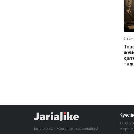
2 там
Тов
жүйе
қате
тәж
Куәлі
17.02.
jarialike.kz - Жаңалық жариялайық!
Мерзім