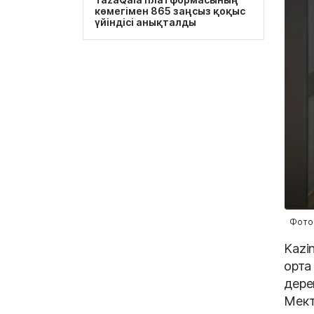
көмегімен 865 заңсыз қоқыс
үйіндісі анықталды
Фотос
Kazi
орта
дере
Мект