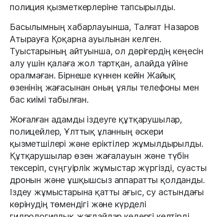
полиция қызметкерлеріне тапсырылды.
Басылымның хабарлауынша, Талғат Назаров
Атырауға Қоқарна ауылынан келген.
Туыстарының айтуынша, ол дәрігердің кеңесін
алу үшін қалаға жол тартқан, алайда үйіне
оралмаған. Бірнеше күннен кейін Жайық
өзенінің жағасынан оның ұялы телефоны мен
бас киімі табылған.
Жоғалған адамды іздеуге құтқарушылар,
полицейлер, Ұлттық ұланның әскери
қызметшілері және еріктілер жұмылдырылды.
Құтқарушылар өзен жағалауын және түбін
тексеріп, сүңгуірлік жұмыстар жүргізді, суасты
дронын және ұшқышсыз аппаратты қолданды.
Іздеу жұмыстарына қатты ағыс, су астындағы
көрінудің төмендігі және күрделі
гидрологиялық жағдайлар кедергі келтірді.