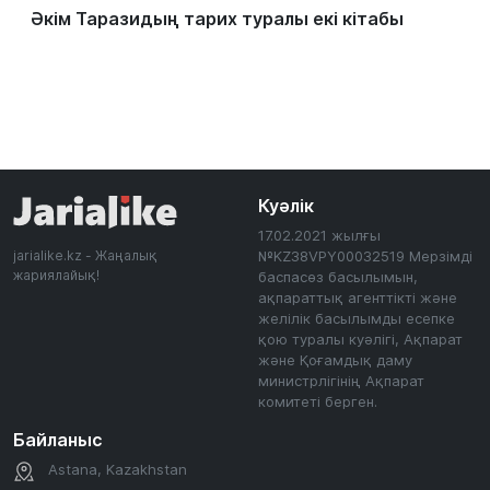
Әкім Таразидың тарих туралы екі кітабы
Куәлік
17.02.2021 жылғы
jarialike.kz - Жаңалық
№KZ38VPY00032519 Мерзімді
жариялайық!
баспасөз басылымын,
ақпараттық агенттікті және
желілік басылымды есепке
қою туралы куәлігі, Ақпарат
және Қоғамдық даму
министрлігінің Ақпарат
комитеті берген.
Байланыс
Astana, Kazakhstan