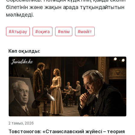
білетінін және жақын арада тұтқындайтытын
мәлімдеді.
#Атырау
#оқиға
#өлім
#мәйіт
Көп оқылды:
2 тамыз, 2026
Товстоногов: «Станиславский жүйесі – теория