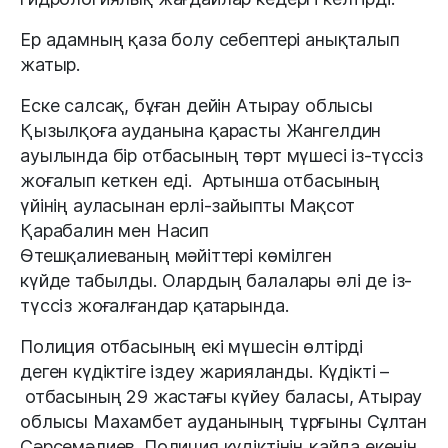
Ер адамның қаза болу себептері анықталып
жатыр.
Еске салсақ, бұған дейін Атырау облысы
Қызылқоға ауданына қарасты Жангелдин
ауылында бір отбасының төрт мүшесі із-түссіз
жоғалып кеткен еді. Артынша отбасының
үйінің ауласынан ерлі-зайыпты Мақсот
Қарабалин мен Насип
Өтешқалиеваның мәйіттері көмілген
күйде табылды. Олардың балалары әлі де із-
түссіз жоғалғандар қатарында.
Полиция отбасының екі мүшесін өлтірді
деген күдіктіге іздеу жарияланды. Күдікті –
отбасының 29 жастағы күйеу баласы, Атырау
облысы Махамбет ауданының тұрғыны Сұлтан
Сәрсемәлиев. Полиция күдіктінің қайда екенін