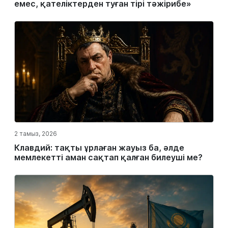
емес, қателіктерден туған тірі тәжірибе»
2 тамыз, 2026
Клавдий: тақты ұрлаған жауыз ба, әлде
мемлекетті аман сақтап қалған билеуші ме?