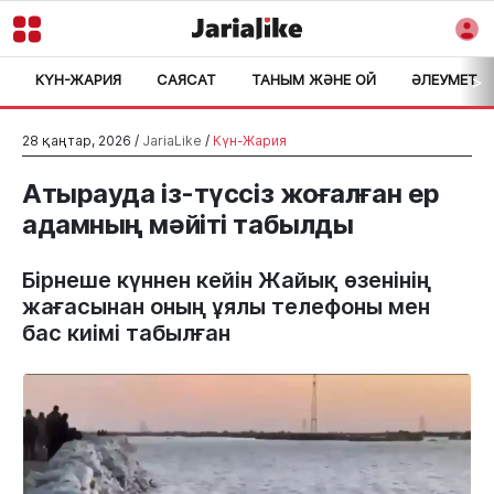
КҮН-ЖАРИЯ
САЯСАТ
ТАНЫМ ЖӘНЕ ОЙ
ӘЛЕУМЕТ
>
28 қаңтар, 2026 /
JariaLike
/
Күн-Жария
Атырауда із-түссіз жоғалған ер
адамның мәйіті табылды
Бірнеше күннен кейін Жайық өзенінің
жағасынан оның ұялы телефоны мен
бас киімі табылған