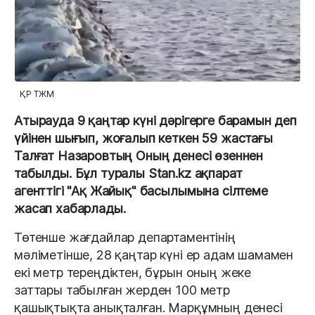
ҚР ТЖМ
Атырауда 9 қаңтар күні дәрігерге барамын деп
үйінен шығып, жоғалып кеткен 59 жастағы
Талғат Назаровтың Оның денесі өзеннен
табылды. Бұл туралы Stan.kz ақпарат
агенттігі "Ақ Жайық" басылымына сілтеме
жасап хабарлады.
Төтенше жағдайлар департаментінің
мәліметінше, 28 қаңтар күні ер адам шамамен
екі метр тереңдіктен, бұрын оның жеке
заттары табылған жерден 100 метр
қашықтықта анықталған. Марқұмның денесі