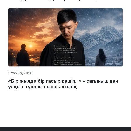
1 тамыз, 2026
«Бір жылда бір ғасыр кешіп…» – сағыныш пен
уақыт туралы сыршыл өлең