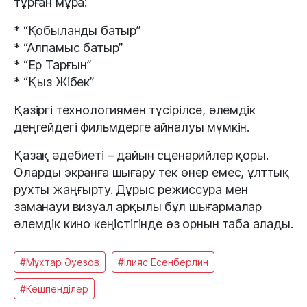
тұрған мұра:
* “Қобыланды батыр”
* “Алпамыс батыр”
* “Ер Тарғын”
* “Қыз Жібек”
Қазіргі технологиямен түсірілсе, әлемдік
деңгейдегі фильмдерге айналуы мүмкін.
Қазақ әдебиеті – дайын сценарийлер қоры.
Оларды экранға шығару тек өнер емес, ұлттық
рухты жаңғырту. Дұрыс режиссура мен
заманауи визуал арқылы бұл шығармалар
әлемдік кино кеңістігінде өз орнын таба алады.
#Мұхтар Әуезов
#Ілияс Есенберлин
#Көшпенділер