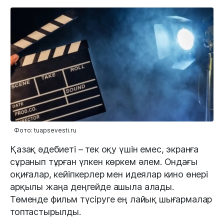
Фото: tuapsevesti.ru
Қазақ әдебиеті – тек оқу үшін емес, экранға
сұранып тұрған үлкен көркем әлем. Ондағы
оқиғалар, кейіпкерлер мен идеялар кино өнері
арқылы жаңа деңгейде ашыла алады.
Төменде фильм түсіруге ең лайық шығармалар
топтастырылды.