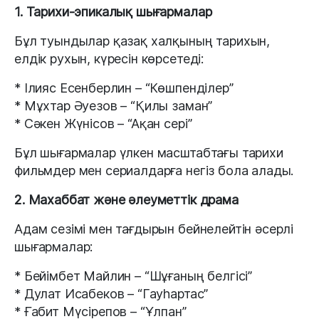
1. Тарихи-эпикалық шығармалар
Бұл туындылар қазақ халқының тарихын,
елдік рухын, күресін көрсетеді:
* Ілияс Есенберлин – “Көшпенділер”
* Мұхтар Әуезов – “Қилы заман”
* Сәкен Жүнісов – “Ақан сері”
Бұл шығармалар үлкен масштабтағы тарихи
фильмдер мен сериалдарға негіз бола алады.
2. Махаббат және әлеуметтік драма
Адам сезімі мен тағдырын бейнелейтін әсерлі
шығармалар:
* Бейімбет Майлин – “Шұғаның белгісі”
* Дулат Исабеков – “Гауһартас”
* Ғабит Мүсірепов – “Ұлпан”