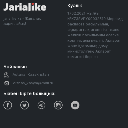
Куәлік
17.02.2021 жылғы
jarialike.kz - Жаңалық
№KZ38VPY00032519 Мерзімді
жариялайық!
баспасөз басылымын,
ақпараттық агенттікті және
желілік басылымды есепке
қою туралы куәлігі, Ақпарат
және Қоғамдық даму
министрлігінің Ақпарат
комитеті берген.
Байланыс
Astana, Kazakhstan
olzhas_kasym@mail.ru
Бізбен бірге болыңыз: