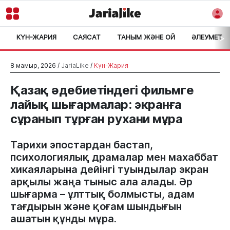
КҮН-ЖАРИЯ
САЯСАТ
ТАНЫМ ЖӘНЕ ОЙ
ӘЛЕУМЕТ
>
8 мамыр, 2026 /
JariaLike
/
Күн-Жария
Қазақ әдебиетіндегі фильмге
лайық шығармалар: экранға
сұранып тұрған рухани мұра
Тарихи эпостардан бастап,
психологиялық драмалар мен махаббат
хикаяларына дейінгі туындылар экран
арқылы жаңа тыныс ала алады. Әр
шығарма – ұлттық болмысты, адам
тағдырын және қоғам шындығын
ашатын құнды мұра.