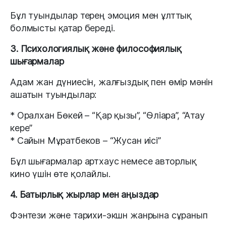
Бұл туындылар терең эмоция мен ұлттық
болмысты қатар береді.
3. Психологиялық және философиялық
шығармалар
Адам жан дүниесін, жалғыздық пен өмір мәнін
ашатын туындылар:
* Оралхан Бөкей – “Қар қызы”, “Өліара”, “Атау
кере”
* Сайын Мұратбеков – “Жусан иісі”
Бұл шығармалар артхаус немесе авторлық
кино үшін өте қолайлы.
4. Батырлық жырлар мен аңыздар
Фэнтези және тарихи-экшн жанрына сұранып