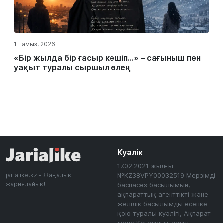
1 тамыз, 2026
«Бір жылда бір ғасыр кешіп…» – сағыныш пен
уақыт туралы сыршыл өлең
Куәлік
17.02.2021 жылғы
jarialike.kz - Жаңалық
№KZ38VPY00032519 Мерзімді
жариялайық!
баспасөз басылымын,
ақпараттық агенттікті және
желілік басылымды есепке
қою туралы куәлігі, Ақпарат
және Қоғамдық даму