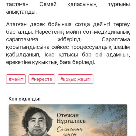
тастаған Семей қаласының тұрғыны
анықталды.
Аталған дерек бойынша сотқа дейінгі тергеу
басталды. Нәрестенің мәйіті сот-медициналық
сараптамаға жіберілді. Сараптама
қорытындысына сәйкес процессуалдық шешім
қабылданып, іске қатысы бар екі адамның
әрекетіне құқықтық баға беріледі.
#мәйіт
#нәресте
#қоқыс жәшігі
Көп оқылды: