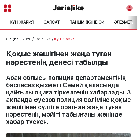
КҮН-ЖАРИЯ
САЯСАТ
ТАНЫМ ЖӘНЕ ОЙ
ӘЛЕУМЕТ
>
6 ақпан, 2026 /
JariaLike
/
Күн-Жария
Қоқыс жәшігінен жаңа туған
нәрестенің денесі табылды
Абай облысы полиция департаментінің
баспасөз қызметі Семей қаласында
қайғылы оқиға тіркелгенін хабарлады. 3
ақпанда Әуезов полиция бөліміне қоқыс
жәшігінен сүлгіге оралған жаңа туған
нәрестенің мәйіті табылғаны жөнінде
хабар түскен.