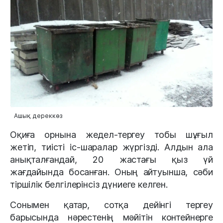
Ашық дереккөз
Оқиға орнына жедел-тергеу тобы шұғыл
жетіп, тиісті іс-шаралар жүргізді. Алдын ала
анықталғандай, 20 жастағы қыз үй
жағдайында босанған. Оның айтуынша, сәби
тіршілік белгілерінсіз дүниеге келген.
Сонымен қатар, сотқа дейінгі тергеу
барысында нәрестенің мәйітін контейнерге