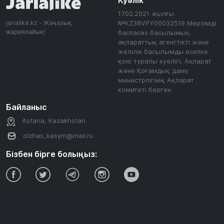
Куәлік
17.02.2021 жылғы
jarialike.kz - Жаңалық
№KZ38VPY00032519 Мерзімді
жариялайық!
баспасөз басылымын,
ақпараттық агенттікті және
желілік басылымды есепке
қою туралы куәлігі, Ақпарат
және Қоғамдық даму
министрлігінің Ақпарат
комитеті берген.
Байланыс
Astana, Kazakhstan
olzhas_kasym@mail.ru
Бізбен бірге болыңыз: