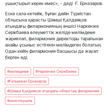
ушықтырып керек емес», - деді Ғ. Ерназаров.
Еске сала кетейік, бұған дейін Түркістан
облысына қарасты Шәмші Қалдаяқов
атындағы филармонияның әншісі Наркенже
Серікбаева әлеуметтік желіде мәлімдеме
жариялап, филармония директоры тарапынан
анайы ұсыныс естігенін мәлімдеген болатын.
Одан кейін филармония басшысы да жауап
берген еді.
#мәлімдеме
#Наркенже Серікбаева
#Ғалымжан Ерназаров
#Шәмші Қалдаяқов атындағы облыстық филармония
#келіспеушілік