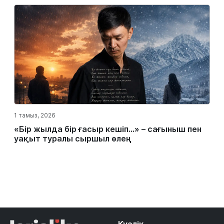
1 тамыз, 2026
«Бір жылда бір ғасыр кешіп…» – сағыныш пен
уақыт туралы сыршыл өлең