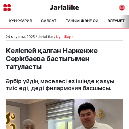
КҮН-ЖАРИЯ
САЯСАТ
ТАНЫМ ЖӘНЕ ОЙ
ӘЛЕУМЕТ
>
24 маусым, 2025 /
JariaLike
/
Күн-Жария
Келіспей қалған Наркенже
Серікбаева бастығымен
татуласты
Әрбір үйдің мәселесі өз ішінде қалуы
тиіс еді, деді филармония басшысы.