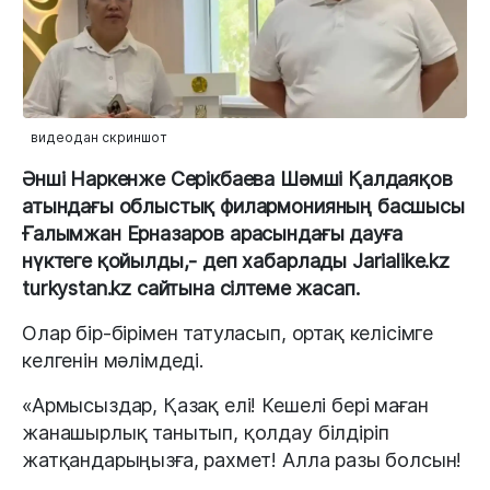
видеодан скриншот
Әнші Наркенже Серікбаева Шәмші Қалдаяқов
атындағы облыстық филармонияның басшысы
Ғалымжан Ерназаров арасындағы дауға
нүктеге қойылды,- деп хабарлады Jarialike.kz
turkystan.kz сайтына сілтеме жасап.
Олар бір-бірімен татуласып, ортақ келісімге
келгенін мәлімдеді.
«Армысыздар, Қазақ елі! Кешелі бері маған
жанашырлық танытып, қолдау білдіріп
жатқандарыңызға, рахмет! Алла разы болсын!