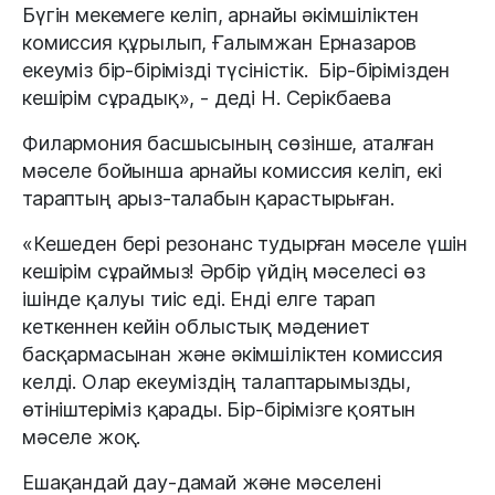
Бүгін мекемеге келіп, арнайы әкімшіліктен
комиссия құрылып, Ғалымжан Ерназаров
екеуміз бір-бірімізді түсіністік. Бір-бірімізден
кешірім сұрадық», - деді Н. Серікбаева
Филармония басшысының сөзінше, аталған
мәселе бойынша арнайы комиссия келіп, екі
тараптың арыз-талабын қарастырыған.
«Кешеден бері резонанс тудырған мәселе үшін
кешірім сұраймыз! Әрбір үйдің мәселесі өз
ішінде қалуы тиіс еді. Енді елге тарап
кеткеннен кейін облыстық мәдениет
басқармасынан және әкімшіліктен комиссия
келді. Олар екеуміздің талаптарымызды,
өтініштеріміз қарады. Бір-бірімізге қоятын
мәселе жоқ.
Ешақандай дау-дамай және мәселені