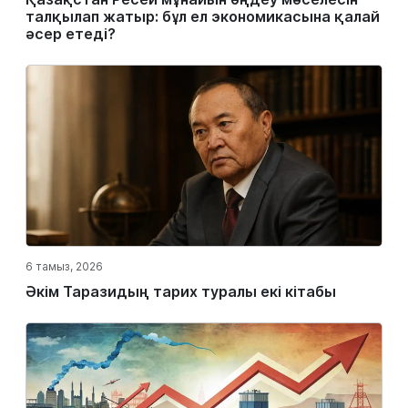
талқылап жатыр: бұл ел экономикасына қалай
әсер етеді?
6 тамыз, 2026
Әкім Таразидың тарих туралы екі кітабы