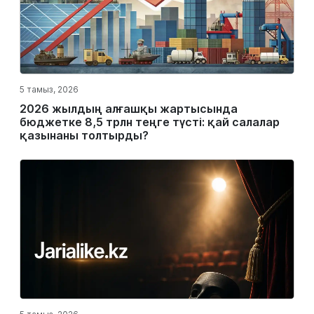
5 тамыз, 2026
2026 жылдың алғашқы жартысында
бюджетке 8,5 трлн теңге түсті: қай салалар
қазынаны толтырды?