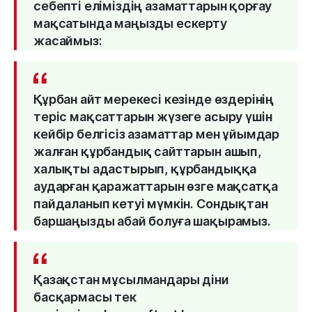
себепті еліміздің азаматтарын қорғау
мақсатында маңызды ескерту
жасаймыз:
Құрбан айт мерекесі кезінде өздерінің
теріс мақсаттарын жүзеге асыру үшін
кейбір белгісіз азаматтар мен ұйымдар
жалған құрбандық сайттарын ашып,
халықты адастырып, құрбандыққа
аударған қаражаттарын өзге мақсатқа
пайдаланып кетуі мүмкін. Сондықтан
баршаңызды абай болуға шақырамыз.
Қазақстан мұсылмандары діни
басқармасы тек