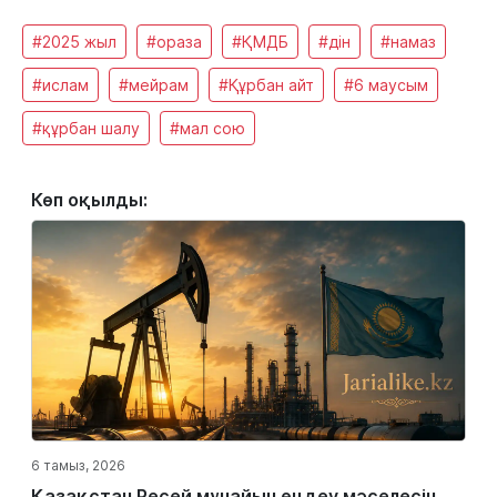
#2025 жыл
#ораза
#ҚМДБ
#дін
#намаз
#ислам
#мейрам
#Құрбан айт
#6 маусым
#құрбан шалу
#мал сою
Көп оқылды:
6 тамыз, 2026
Қазақстан Ресей мұнайын өңдеу мәселесін