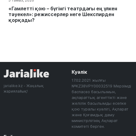
5 тамыз, 2026
«Гамлетті қою – бүгінгі театрдағы ең үлкен
тәуекел»: режиссерлер неге Шекспирден
қорқады?
Куәлік
17.02.2021 жылғы
jarialike.kz - Жаңалық
№KZ38VPY00032519 Мерзімді
жариялайық!
баспасөз басылымын,
ақпараттық агенттікті және
желілік басылымды есепке
қою туралы куәлігі, Ақпарат
және Қоғамдық даму
министрлігінің Ақпарат
комитеті берген.