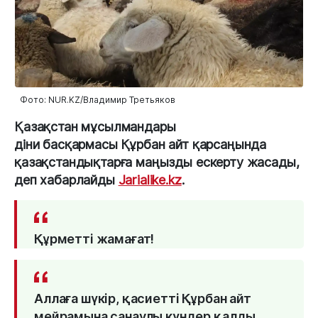
Фото: NUR.KZ/Владимир Третьяков
Қазақстан мұсылмандары
діни басқармасы Құрбан айт қарсаңында
қазақстандықтарға маңызды ескерту жасады,
деп хабарлайды
Jarialike.kz
.
Құрметті жамағат!
Аллаға шүкір, қасиетті Құрбан айт
мейрамына санаулы күндер қалды.