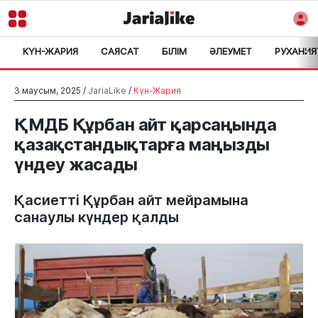
КҮН-ЖАРИЯ
САЯСАТ
БІЛІМ
ӘЛЕУМЕТ
РУХАНИЯ
>
3 маусым, 2025 /
JariaLike
/
Күн-Жария
ҚМДБ Құрбан айт қарсаңында
қазақстандықтарға маңызды
үндеу жасады
Қасиетті Құрбан айт мейрамына
санаулы күндер қалды