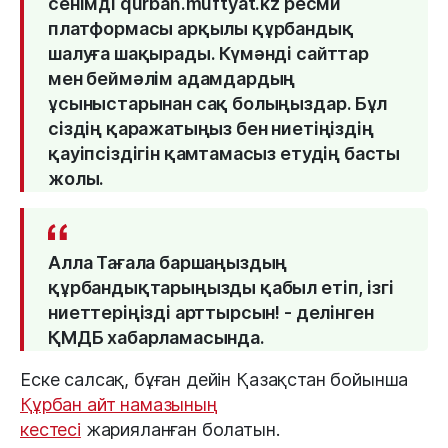
сенімді qurban.muftyat.kz ресми
платформасы арқылы құрбандық
шалуға шақырады. Күмәнді сайттар
мен беймәлім адамдардың
ұсыныстарынан сақ болыңыздар. Бұл
сіздің қаражатыңыз бен ниетіңіздің
қауіпсіздігін қамтамасыз етудің басты
жолы.
Алла Тағала баршаңыздың
құрбандықтарыңызды қабыл етіп, ізгі
ниеттеріңізді арттырсын! - делінген
ҚМДБ хабарламасында.
Еске салсақ, бұған дейін Қазақстан бойынша
Құрбан айт намазының
кестесі
жарияланған болатын.