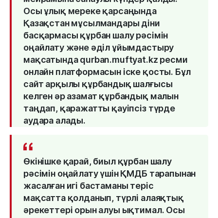
Осы ұлық мереке қарсаңында
Қазақстан мұсылмандары діни
басқармасы құрбан шалу рәсімін
оңайлату және әділ ұйымдастыру
мақсатында qurban.muftyat.kz ресми
онлайн платформасын іске қосты. Бұл
сайт арқылы құрбандық шалғысы
келген әр азамат құрбандық малын
таңдап, қаражатты қауіпсіз түрде
аудара алады.
Өкінішке қарай, биыл құрбан шалу
рәсімін оңайлату үшін ҚМДБ тарапынан
жасалған игі бастаманы теріс
мақсатта қолданып, түрлі алаяқтық
әрекеттері орын алуы ықтимал. Осы