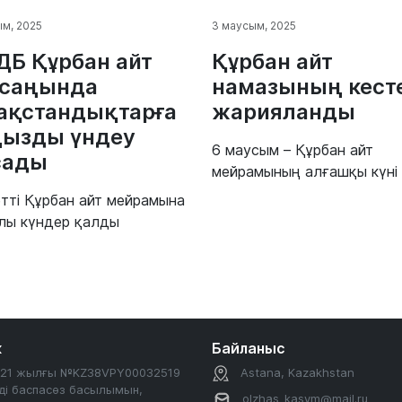
м, 2025
3 маусым, 2025
Б Құрбан айт
Құрбан айт
саңында
намазының кесте
ақстандықтарға
жарияланды
ызды үндеу
6 маусым – Құрбан айт
сады
мейрамының алғашқы күні
тті Құрбан айт мейрамына
лы күндер қалды
к
Байланыс
2021 жылғы №KZ38VPY00032519
Astana, Kazakhstan
ді баспасөз басылымын,
olzhas_kasym@mail.ru