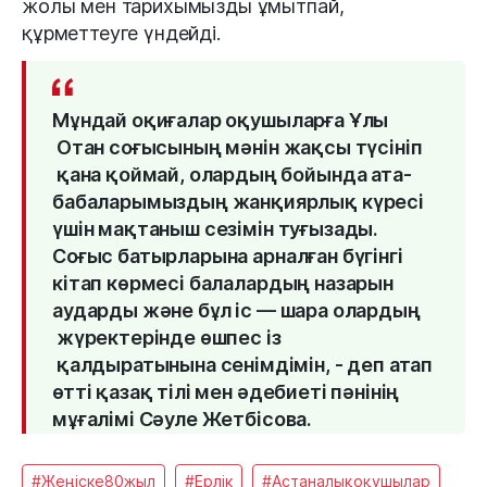
жолы мен 
тарихымызды ұмытпай, 
құрметтеуге үндейді. 
Мұндай
оқиғалар
оқушыларға
Ұлы
Отан
соғысының
мәнін
жақсы
түсініп
қана
 қоймай, олардың бойында 
ата
-
бабаларымыздың жанқиярлық күресі 
үшін 
мақтаныш
сезімін
туғызады
.
С
оғыс
батырларына
арналған
 бүгінгі 
кітап
көрмесі
балалардың
назарын
аударды 
және
бұл
 іс — 
шара
олардың
жүректерінде
өшпес
із
қалдыратынына
сенімдімін
,
-
 деп атап 
өтті
қазақ
тілі
мен
әдебиеті
 пәнінің 
мұғалімі
Сәуле
Жетбісова
.
#Жеңіске80жыл
#Ерлік
#Астаналықоқушылар