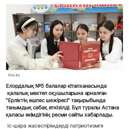
Gov.kz
Елордалық
№
5
балалар
кітапханасында
қалалық
мектеп
оқушыларына
арналған
"Е
рліктің өшпес шежіресі
"
 тақырыбында
танымдық
саба
қ
өткізілді
. Бұл туралы Астана
қаласы 
әкімдігінің
ресми
сайты
 хабарлады.  
Іс-
шара
жасөспірімдерді
патриотизмге