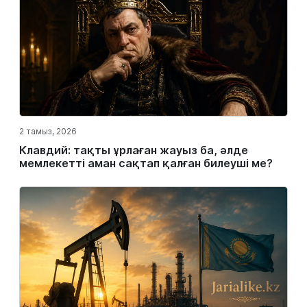
2 тамыз, 2026
Клавдий: тақты ұрлаған жауыз ба, әлде
мемлекетті аман сақтап қалған билеуші ме?