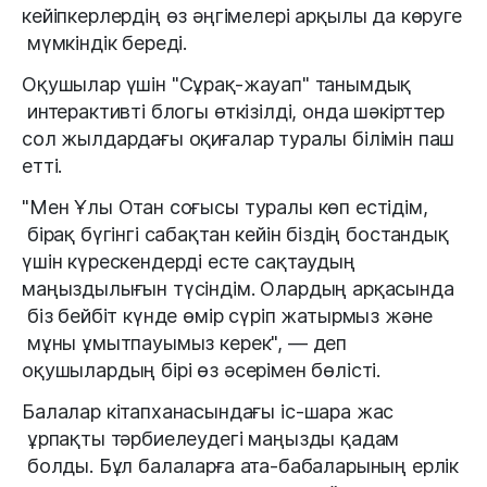
кейіпкерлердің
өз әңгімелері
 арқылы да 
көруге
мүмкіндік
 береді
.
Оқушылар
үшін
"
Сұрақ
-
жауап
"
танымдық
интерактивті
блогы
өткізілді
,
онда
шәкірттер
сол
жылдардағы
оқиғалар
туралы
білімін паш 
етті.
"
Мен
Ұлы
Отан
соғысы
туралы
көп
естідім
,
бірақ
бүгінгі
сабақтан
кейін
біздің
бостандық
үшін 
күрескендерді
есте
 сақтаудың 
маңыздылығын
түсіндім
.
Олардың
арқасында
біз
бейбіт күнде
 өмір 
сүріп
 жатырмыз 
және
мұны
ұмытпауымыз
 керек
"
,
—
 деп 
оқушылардың
бірі
өз
әсерімен
бөлісті
.
Балалар
кітапханасындағы
 іс-
шара
жас
ұрпақты
тәрбиелеудегі
маңызды
қадам
болды
.
Бұл
балаларға
 ата-бабаларының ерлік 