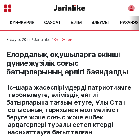
КҮН-ЖАРИЯ
САЯСАТ
БІЛІМ
ӘЛЕУМЕТ
РУХАНИЯ
>
8 сәуір, 2025 /
JariaLike
/
Күн-Жария
Елордалық оқушыларға екінші
дүниежүзілік соғыс
батырларының ерлігі баяндалды
Іс-
шара
жасөспірімдерді
патриотизмге
тәрбиелеуге
, 
еліміздің
әйгілі 
батырларына 
тағзым етуге
, 
Ұлы
Отан
соғысының
тарихынан мол мәлімет 
беруге және
соғыс
және
еңбек
ардагерлері туралы
естеліктерді
насихаттауға
бағытталған 