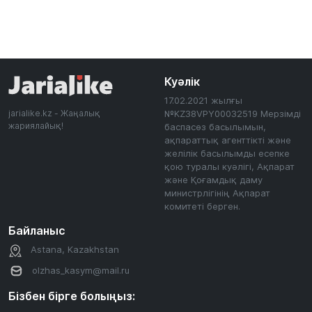
Куәлік
17.02.2021 жылғы
jarialike.kz - Жаңалық
№KZ38VPY00032519 Мерзімді
жариялайық!
баспасөз басылымын,
ақпараттық агенттікті және
желілік басылымды есепке
қою туралы куәлігі, Ақпарат
және Қоғамдық даму
министрлігінің Ақпарат
комитеті берген.
Байланыс
Astana, Kazakhstan
olzhas_kasym@mail.ru
Бізбен бірге болыңыз: