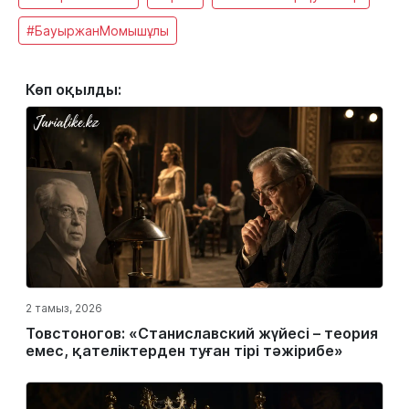
#БауыржанМомышұлы
Көп оқылды:
2 тамыз, 2026
Товстоногов: «Станиславский жүйесі – теория
емес, қателіктерден туған тірі тәжірибе»