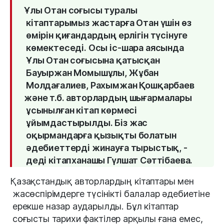
Ұлы
Отан
соғысы
туралы
кітаптарымыз
жастарға
Отан
үшін
өз
өмірін
 қиғандардың ерлігін 
түсінуге
көмектеседі
.
Осы
 іс-
шара
аясында
Ұлы
Отан
соғысына
қатысқан
Бауыржан
Момышұлы
,
Жұбан
Молдағалиев
,
Рахымжан
 Қошқарбаев 
және
т
.б. 
авторлардың
шығармалары
ұсынылған
кітап
көрмесі
ұйымдастырылды
.
Біз
жас
оқырмандарға
қызықты
болатын
әдебиеттерді
жинауға
тырыстық
,
-
деді
кітапханашы
Гүлшат
С
әттібаева
.
Қазақстандық
авторлардың
кітаптары
мен
жасөспірімдерге
түсінікті
балалар
әдебиетіне
ерекше
назар
 аударылды
.
Бұл
кітаптар
соғысты
тарихи
фактілер
арқылы
ғана
емес
, 