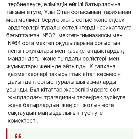
тәрбиелеуге
, 
еліміздің
әйгілі батырларына 
тағзым етуге
, 
Ұлы
Отан
соғысының
тарихынан 
мол мәлімет беруге және
соғыс
және
еңбек
ардагерлері туралы
естеліктерді
насихаттауға
бағытталған
.
№
32
 мектеп
-
гимназия
сы
мен
№
64
орта
мектеп
 оқушыларына 
соғыстың
негізгі
оқиғалары
 мен 
қазақстандықтардың
майдандағы
және
тылдағы
 ерліктері 
 мен 
жұмыстары жөнінде
айтылды
.
Кітапхана
қызметкерлері
тақырыптық
кітап
көрмесін
дайындап
,
соғыс
туралы
шығармалар
ды
ұсынды
.
Бұл
кітаптар
жасөспірімдерге
сол
жылдардағы
трагедияны
тереңірек
түсінуге
және
батырлардың жеңісті жолын есте
сақтаудың
маңыздылығын
түсінуге
көмектесті
.