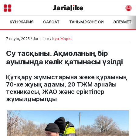
КҮН-ЖАРИЯ
САЯСАТ
ТАНЫМ ЖӘНЕ ОЙ
ӘЛЕУМЕТ
>
7 сәуір, 2025 /
JariaLike
/
Күн-Жария
Су тасқыны. Ақмоланың бір
ауылында көлік қатынасы үзілді
Құтқару жұмыстарына жеке құрамның
70-ке жуық адамы, 20 ТЖМ арнайы
техникасы, ЖАО және еріктілер
жұмылдырылды