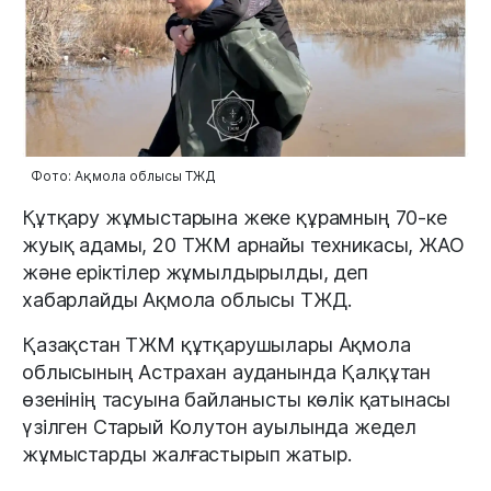
Фото: Ақмола облысы ТЖД
Құтқару жұмыстарына жеке құрамның 70-ке
жуық адамы, 20 ТЖМ арнайы техникасы, ЖАО
және еріктілер жұмылдырылды, деп
хабарлайды Ақмола облысы ТЖД.
Қазақстан ТЖМ құтқарушылары Ақмола
облысының Астрахан ауданында Қалқұтан
өзенінің тасуына байланысты көлік қатынасы
үзілген Старый Колутон ауылында жедел
жұмыстарды жалғастырып жатыр.