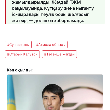
жұмылдырылды. Жағдай ТЖМ
бақылауында. Құтқару және нығайту
іс-шаралары тәулік бойы жалғасып
жатыр, — делінген хабарламада.
#Су тасқыны
#Ақмола облысы
#Старый Калутон
#Төтенше жағдай
Көп оқылды: