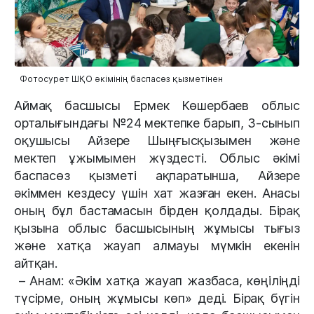
Фотосурет ШҚО әкімінің баспасөз қызметінен
Аймақ басшысы Ермек Көшербаев облыс
орталығындағы №24 мектепке барып, 3-сынып
оқушысы Айзере Шыңғысқызымен және
мектеп ұжымымен жүздесті. Облыс әкімі
баспасөз қызметі ақпаратынша, Айзере
әкіммен кездесу үшін хат жазған екен. Анасы
оның бұл бастамасын бірден қолдады. Бірақ
қызына облыс басшысының жұмысы тығыз
және хатқа жауап алмауы мүмкін екенін
айтқан.
– Анам: «Әкім хатқа жауап жазбаса, көңіліңді
түсірме, оның жұмысы көп» деді. Бірақ бүгін