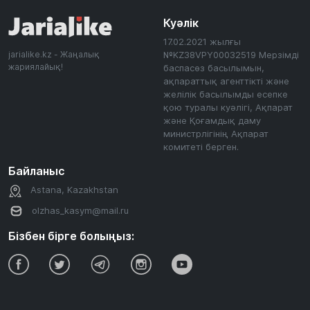
Куәлік
17.02.2021 жылғы
jarialike.kz - Жаңалық
№KZ38VPY00032519 Мерзімді
жариялайық!
баспасөз басылымын,
ақпараттық агенттікті және
желілік басылымды есепке
қою туралы куәлігі, Ақпарат
және Қоғамдық даму
министрлігінің Ақпарат
комитеті берген.
Байланыс
Astana, Kazakhstan
olzhas_kasym@mail.ru
Бізбен бірге болыңыз: