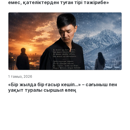
емес, қателіктерден туған тірі тәжірибе»
1 тамыз, 2026
«Бір жылда бір ғасыр кешіп…» – сағыныш пен
уақыт туралы сыршыл өлең