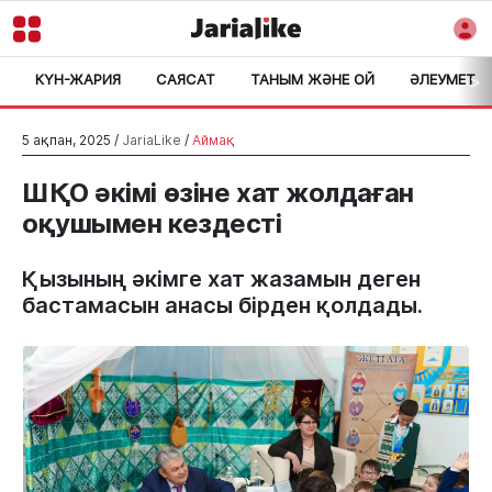
КҮН-ЖАРИЯ
САЯСАТ
ТАНЫМ ЖӘНЕ ОЙ
ӘЛЕУМЕТ
>
5 ақпан, 2025 /
JariaLike
/
Аймақ
ШҚО әкімі өзіне хат жолдаған
оқушымен кездесті
Қызының әкімге хат жазамын деген
бастамасын анасы бірден қолдады.