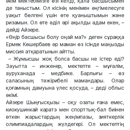
әкім мектебімізге өзі келді, қала басшысымен
де таныстым. Ол кісінің менімен әңгімелесуге
уақыт бөлгені үшін өте қуаныштымын және
ризамын. Ол өте әділ әрі ақылды адам екен, –
дейді Айзере.
«Өңір басшысы болу оңай ма?» деген сұраққа
Ермек Көшербаев әр маман өз ісінде маңызды
миссия атқаратынын айтты.
– Жұмысшы жоқ болса басшы не істер еді?
Зауытта – инженер, мектепте – мұғалім,
ауруханада – медбике. Барлығы – өз
саласының тәжірибелі мамандары. Олар
қоғамның дамуына үлес қосуда, – деді облыс
әкімі.
Айзере Шыңғысқызы – оқу озаты ғана емес,
киокушинкай каратэ мен спорттық-бал биінен
өткен жарыстардың жеңімпазы, зияткерлік
олимпиадалардың жүлдегері. Ол мектептің