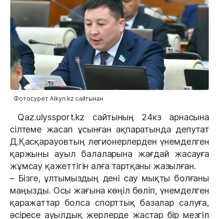
Фотосурет Aikyn.kz сайтынан
Qaz.ulyssport.kz сайтының 24кз арнасына
сілтеме жасап ұсынған ақпаратында депутат
Д.Қасқарауовтың легионерлерден үнемделген
қаржыны ауыл балаларына жағдай жасауға
жұмсау қажеттігін алға тартқаны жазылған.
– Бізге, ұлтымыздың дені сау мықты болғаны
маңызды. Осы жағына көңіл бөліп, үнемделген
қаражаттар болса спорттық базалар салуға,
әсіресе ауылдық жерлерде жастар бір мезгіл