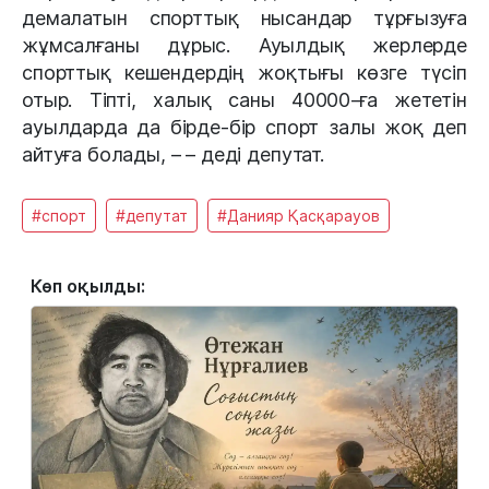
демалатын спорттық нысандар тұрғызуға
жұмсалғаны дұрыс. Ауылдық жерлерде
спорттық кешендердің жоқтығы көзге түсіп
отыр. Тіпті, халық саны 40000-ға жететін
ауылдарда да бірде-бір спорт залы жоқ деп
айтуға болады, – – деді депутат.
#спорт
#депутат
#Данияр Қасқарауов
Көп оқылды: