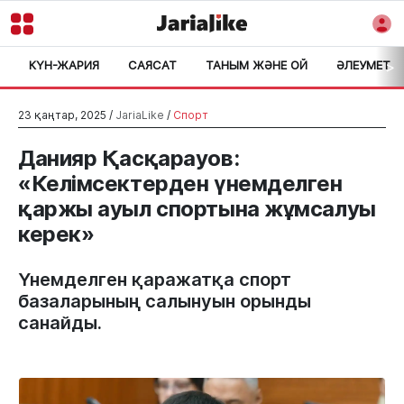
КҮН-ЖАРИЯ
САЯСАТ
ТАНЫМ ЖӘНЕ ОЙ
ӘЛЕУМЕТ
>
23 қаңтар, 2025 /
JariaLike
/
Спорт
Данияр Қасқарауов:
«Келімсектерден үнемделген
қаржы ауыл спортына жұмсалуы
керек»
Үнемделген қаражатқа спорт
базаларының салынуын орынды
санайды.