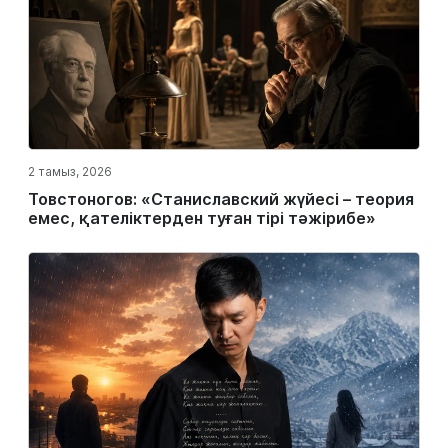
2 тамыз, 2026
Товстоногов: «Станиславский жүйесі – теория
емес, қателіктерден туған тірі тәжірибе»