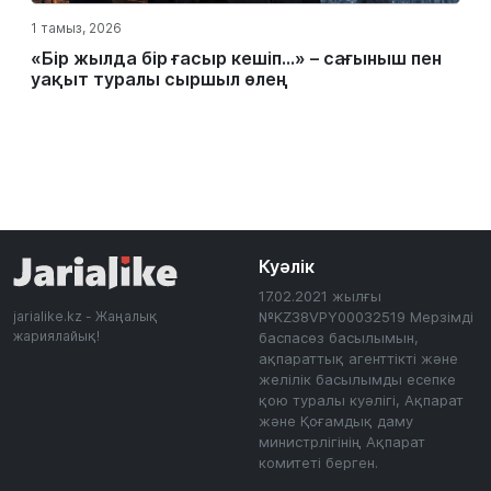
1 тамыз, 2026
«Бір жылда бір ғасыр кешіп…» – сағыныш пен
уақыт туралы сыршыл өлең
Куәлік
17.02.2021 жылғы
jarialike.kz - Жаңалық
№KZ38VPY00032519 Мерзімді
жариялайық!
баспасөз басылымын,
ақпараттық агенттікті және
желілік басылымды есепке
қою туралы куәлігі, Ақпарат
және Қоғамдық даму
министрлігінің Ақпарат
комитеті берген.