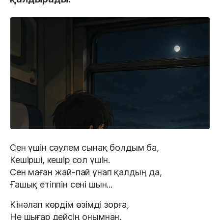
Сен үшін сәулем сынақ болдым ба,
Кешірші, кешір сол үшін.
Сен маған жай-пай ұнап қалдың да,
Ғашық етіппін сені шын...
Кінәлап көрдім өзімді зорға,
Не шығар дейсің онымнан,