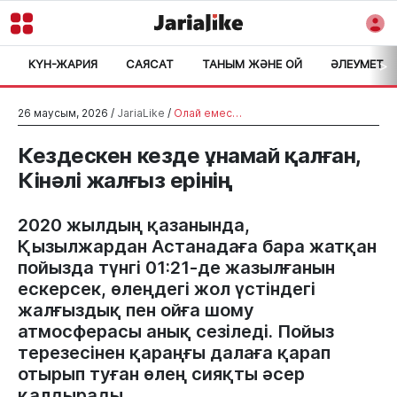
КҮН-ЖАРИЯ
САЯСАТ
ТАНЫМ ЖӘНЕ ОЙ
ӘЛЕУМЕТ
>
26 маусым, 2026 /
JariaLike
/
Олай емес…
Кездескен кезде ұнамай қалған,
Кінәлі жалғыз ерінің
2020 жылдың қазанында,
Қызылжардан Астанадаға бара жатқан
пойызда түнгі 01:21-де жазылғанын
ескерсек, өлеңдегі жол үстіндегі
жалғыздық пен ойға шому
атмосферасы анық сезіледі. Пойыз
терезесінен қараңғы далаға қарап
отырып туған өлең сияқты әсер
қалдырады.