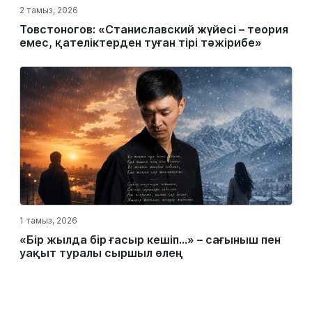
2 тамыз, 2026
Товстоногов: «Станиславский жүйесі – теория
емес, қателіктерден туған тірі тәжірибе»
1 тамыз, 2026
«Бір жылда бір ғасыр кешіп…» – сағыныш пен
уақыт туралы сыршыл өлең