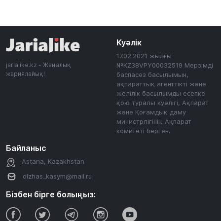
Куәлік
17.02.2021 жылғы
jarialike.kz - Жаңалық
№KZ38VPY00032519 Мерзімді
жариялайық!
баспасөз басылымын,
ақпараттық агенттікті және
желілік басылымды есепке
қою туралы куәлігі, Ақпарат
және Қоғамдық даму
министрлігінің Ақпарат
комитеті берген.
Байланыс
Astana, Kazakhstan
olzhas_kasym@mail.ru
Бізбен бірге болыңыз: