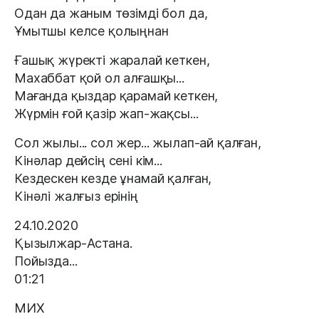
Одан да жаным төзімді бол да,
Ұмытшы келсе қолыңнан
Ғашық жүректі жаралай кеткен,
Махаббат қой ол алғашқы...
Мағанда қыздар қарамай кеткен,
Жүрмін ғой қазір жап-жақсы...
Сол жылы... сол жер... жылап-ай қалған,
Кінәлар дейсің сені кім...
Кездескен кезде ұнамай қалған,
Кінәлі жалғыз ерінің
24.10.2020
Қызылжар-Астана.
Пойызда...
01:21
МИХ