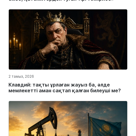
2 тамыз, 2026
Клавдий: тақты ұрлаған жауыз ба, әлде
мемлекетті аман сақтап қалған билеуші ме?