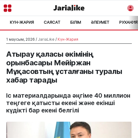
КҮН-ЖАРИЯ
САЯСАТ
БІЛІМ
ӘЛЕУМЕТ
РУХАНИЯ
>
1 маусым, 2026 /
JariaLike
/
Күн-Жария
Атырау қаласы әкімінің
орынбасары Мейіржан
Мұқасовтың ұсталғаны туралы
хабар тарады
Іс материалдарында әңгіме 40 миллион
теңгеге қатысты екені және екінші
күдікті бар екені белгілі