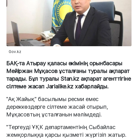
Gov.kz
БАҚ-та Атырау қаласы әкімінің орынбасары
Мейіржан Мұқасов ұсталғаны туралы ақпарат
тарады. Бұл туралы Stan.kz ақпарат агенттігіне
сілтеме жасап Jarialike.kz хабарлайды.
"Ақ Жайық" басылымы ресми емес
дереккөздерге сілтеме жасай отырып,
Мұқасовтың ұсталғанын мәлімдеді.
"Тергеуді ҰҚК департаментінің Сыбайлас
жемқорлыққа қарсы қызметі жүргізіп жатыр.