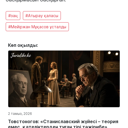
#заң
#Атырау қаласы
#Мейіржан Мұқасов ұсталды
Көп оқылды:
2 тамыз, 2026
Товстоногов: «Станиславский жүйесі – теория
емес, қателіктерден туған тірі тәжірибе»