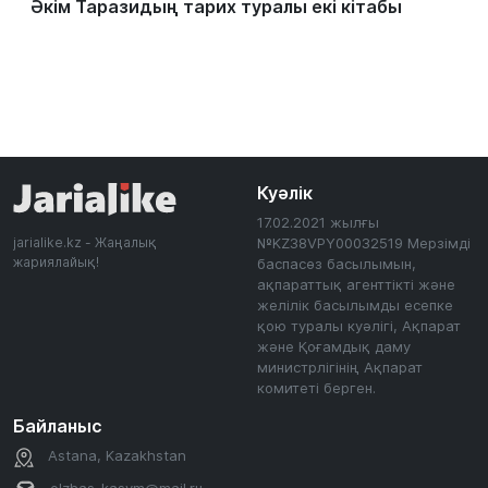
Әкім Таразидың тарих туралы екі кітабы
Куәлік
17.02.2021 жылғы
jarialike.kz - Жаңалық
№KZ38VPY00032519 Мерзімді
жариялайық!
баспасөз басылымын,
ақпараттық агенттікті және
желілік басылымды есепке
қою туралы куәлігі, Ақпарат
және Қоғамдық даму
министрлігінің Ақпарат
комитеті берген.
Байланыс
Astana, Kazakhstan
olzhas_kasym@mail.ru