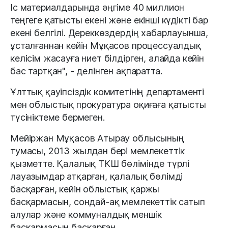
Іс материалдарында әңгіме 40 миллион
теңгеге қатысты екені және екінші күдікті бар
екені белгілі. Дереккөздердің хабарлауынша,
ұсталғаннан кейін Мұқасов процессуалдық
келісім жасауға ниет білдірген, алайда кейін
бас тартқан", - делінген ақпаратта.
Ұлттық қауіпсіздік комитетінің департаменті
мен облыстық прокуратура оқиғаға қатысты
түсініктеме бермеген.
Мейіржан Мұқасов Атырау облысының
тумасы, 2013 жылдан бері мемлекеттік
қызметте. Қалалық ТКШ бөлімінде түрлі
лауазымдар атқарған, қалалық бөлімді
басқарған, кейін облыстық қаржы
басқармасын, сондай-ақ мемлекеттік сатып
алулар және коммуналдық меншік
басқармасын басқарған.