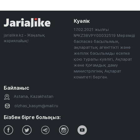
Куәлік
17.02.2021 жылғы
jarialike.kz - Жаңалық
№KZ38VPY00032519 Мерзімді
жариялайық!
баспасөз басылымын,
ақпараттық агенттікті және
желілік басылымды есепке
қою туралы куәлігі, Ақпарат
және Қоғамдық даму
министрлігінің Ақпарат
комитеті берген.
Байланыс
Astana, Kazakhstan
olzhas_kasym@mail.ru
Бізбен бірге болыңыз: