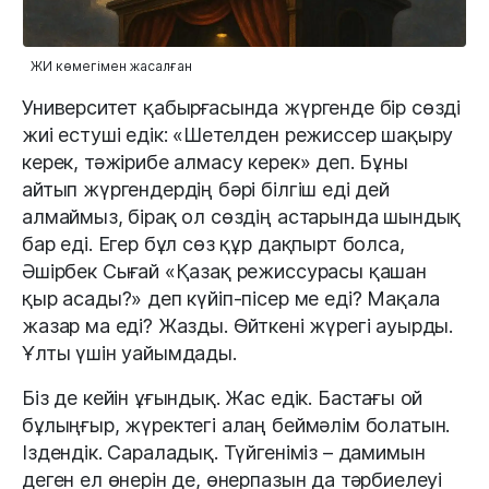
ЖИ көмегімен жасалған
Университет қабырғасында жүргенде бір сөзді
жиі естуші едік: «Шетелден режиссер шақыру
керек, тәжірибе алмасу керек» деп. Бұны
айтып жүргендердің бәрі білгіш еді дей
алмаймыз, бірақ ол сөздің астарында шындық
бар еді. Егер бұл сөз құр дақпырт болса,
Әшірбек Сығай «Қазақ режиссурасы қашан
қыр асады?» деп күйіп-пісер ме еді? Мақала
жазар ма еді? Жазды. Өйткені жүрегі ауырды.
Ұлты үшін уайымдады.
Біз де кейін ұғындық. Жас едік. Бастағы ой
бұлыңғыр, жүректегі алаң беймәлім болатын.
Іздендік. Сараладық. Түйгеніміз – дамимын
деген ел өнерін де, өнерпазын да тәрбиелеуі