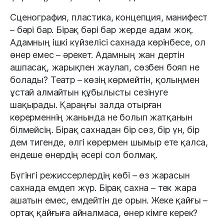
Сценография, пластика, концепция, манифест
– бәрі бар. Бірақ бәрі бар жерде адам жоқ.
Адамның ішкі күйзелісі сахнада көрінбесе, ол
өнер емес – әрекет. Адамның жан дертін
ашпасақ, жарықпен жаулап, сөзбен бояп не
болады? Театр – көзің көрмейтін, қолыңмен
ұстай алмайтын құбылысты сезінуге
шақырады. Қараңғы залда отырған
көрерменнің жанында не болып жатқанын
білмейсің. Бірақ сахнадан бір сөз, бір үн, бір
дем тигенде, әлгі көрермен шымыр ете қалса,
ендеше өнердің әсері сол болмақ.
Бүгінгі режиссерлердің көбі – өз жарасын
сахнада емдеп жүр. Бірақ сахна – тек жара
ашатын емес, емдейтін де орын. Жеке қайғы –
ортақ қайғыға айналмаса, өнер кімге керек?