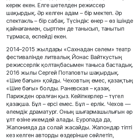
керек екен. Елге шетелден режиссер
шақырдық. Әр келген адам – бір мектеп. Әр
спектакль – бір сабақ. Түсіндік: өнер – өз ішінде
қайнағанмен, сыртпен де танысып, танытып
тұрмаса, өспейді екен.
2014–2015 жылдары «Сахнадан сәлем» театр
фестивалінде литвалық Йонас Вайткустың
режиссерлік қолтаңбасымен таныса бастадық.
2016 жылы Сергей Потаповты шақырдық.
«Шие бағын» қойды. Чеховтың емес, қазақтың
«Шие бағы» болды. Раневская – қазақ.
Парижден оралған қыз. Кейіпкерлер – түгел
қазақша. Бұл – ерсі емес. Бұл – ерлік. Чехов —
әлемдік драматург. Оның шығармашылығын әр
ұлт өзіне икемдей алады. Еуропада да,
Жапонияда да солай жасайды. Жапондар тіпті
кез келген авторды өздерінше сөйлетіп,