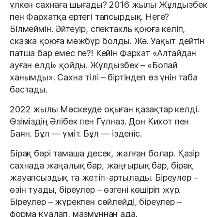
үлкен сахнаға шығады? 2016 жылы Жұлдызбек
пен Фархатқа ертегі тапсырдық. Неге?
Білмеймін. Әйтеуір, спектакль қоюға келіп,
сказка қоюға мәжбүр болды. Жә. Уақыт дейтін
патша бар емес пе?! Кейін Фархат «Алтайдан
ауған елді» қойды. Жұлдызбек – «Бопай
ханымды». Сахна тілі – біртіндеп өз үнін таба
бастады.
2022 жылы Мәскеуде оқыған қазақтар келді.
Өзіміздің Әлібек пен Гүлназ. Дон Кихот пен
Баян. Бұл — үміт. Бұл — ізденіс.
Бірақ бәрі тамаша десек, жалған болар. Қазір
сахнада жаңалық бар, жаңғырық бар, бірақ
жауапсыздық та жетіп-артылады. Біреулер –
өзін туады, біреулер – өзгені көшіріп жүр.
Біреулер – жүрекпен сөйлейді, біреулер –
форма қуалап, мазмұннан ада.