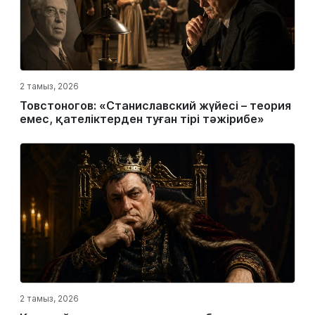
2 тамыз, 2026
Товстоногов: «Станиславский жүйесі – теория
емес, қателіктерден туған тірі тәжірибе»
2 тамыз, 2026