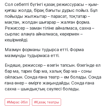
Сол себепті бүгінгі қазақ режиссурасы – қым-
қиғаш жолда, бірақ бағыты дұрыс пойыз. Бұл
пойызды жылжытар – парасат, тоқтатар –
мақтан, жолдан шығарар – жалған форма.
Режиссер – заман тіліне айналмаса, сахна –
сырлас алаңға айналмаса, көрермен –
кешірмейді.
Мазмұн форманы тудырса етті. Форма
мазмұнды тудырмаса етті.
Ендеше, режиссер – өзегін тапсын. Өзегінде ел
бар ма, тарих бар ма, халық бар ма – соны
ойласын. Сонда ғана театр – ем болады. Сонда
ғана өнер – өмірге жақындайды. Сонда ғана
сахна – шындықтың сәулесі болады.
#Мирас Әбіл
#Қазақ театры