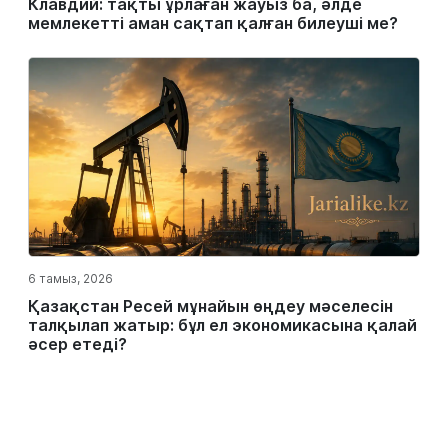
Клавдий: тақты ұрлаған жауыз ба, әлде
мемлекетті аман сақтап қалған билеуші ме?
6 тамыз, 2026
Қазақстан Ресей мұнайын өңдеу мәселесін
талқылап жатыр: бұл ел экономикасына қалай
әсер етеді?