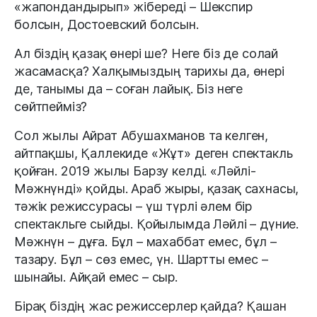
«жапондандырып» жібереді – Шекспир
болсын, Достоевский болсын.
Ал біздің қазақ өнері ше? Неге біз де солай
жасамасқа? Халқымыздың тарихы да, өнері
де, танымы да – соған лайық. Біз неге
сөйтпейміз?
Сол жылы Айрат Абушахманов та келген,
айтпақшы, Қаллекиде «Жұт» деген спектакль
қойған. 2019 жылы Барзу келді. «Ләйлі-
Мәжнүнді» қойды. Араб жыры, қазақ сахнасы,
тәжік режиссурасы – үш түрлі әлем бір
спектакльге сыйды. Қойылымда Ләйлі – дүние.
Мәжнүн – дұға. Бұл – махаббат емес, бұл –
тазару. Бұл – сөз емес, үн. Шартты емес –
шынайы. Айқай емес – сыр.
Бірақ біздің жас режиссерлер қайда? Қашан