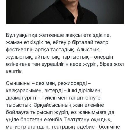
Бұл уақытқа жеткенше жақсы өткіздік пе,
жаман өткіздік пе, әйтеуір бірталай театр
фестивалін артқа тастадық. Алыстық,
жұлыстық, айтыстық, тартыстық – өнердің
өзіне ғана тән әурешілігін көре жүріп, біраз жол
кештік.
Сыншыны – сөзімен, режиссерді –
көзқарасымен, актерді – ішкі дірілімен,
драматургті – түйсігімен танып-білуге
тырыстық. Әрқайсысының жан әлеміне
бойлауға тырысып жүріп, өз жанымызға да
үңіле бастаған екенбіз. Театртану оқыдық,
магистр атандық, театрдың әдебиет бөліміне