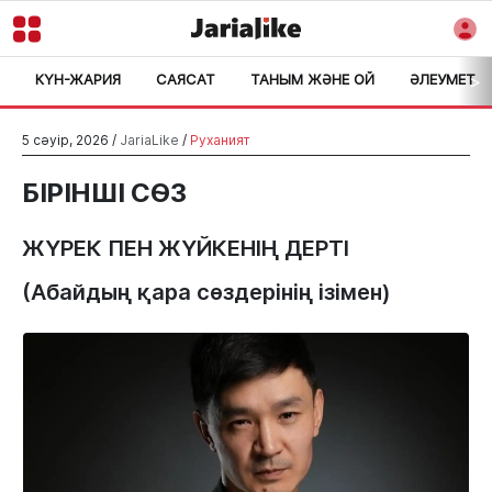
КҮН-ЖАРИЯ
САЯСАТ
ТАНЫМ ЖӘНЕ ОЙ
ӘЛЕУМЕТ
>
5 сәуір, 2026 /
JariaLike
/
Руханият
БІРІНШІ СӨЗ
ЖҮРЕК ПЕН ЖҮЙКЕНІҢ ДЕРТІ
(Абайдың қара сөздерінің ізімен)