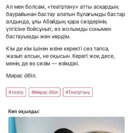
Ал мен болсам, «театртану» атты асқардың
баурайынан бастау алатын бұлағымды бастар
алдында, ұлы Абайдың қара сөздерінің
үлгісіне бойсұнып, өз жолымды сонымен
бастауымды жөн көрдім.
Кім де кім ішінен өзіне керекті сөз тапса,
жазып алсын, не оқысын. Керегі жоқ десе,
менің де өз сөзім — өзімдікі.
Мирас Әбіл.
#театр
#Мирас Әбіл
#Театртану
Көп оқылды: