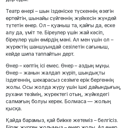
Театр өнері – шын ізденіске түскеннің өзегін
өртейтін, шынайы сүйгеннің жүйкесін жүндей
түтетін өнер. Ол – қуаныш та, қайғы да, еске
алу да, үміт те. Біреулер үшін жай кәсіп,
біреулер үшін өмірдің мәні. Ал мен үшін ол –
жүректің шаншуындай сезілетін сағыныш,
кейде шипа таппайтын дерт.
Өнер – көптің ісі емес. Өнер – аздың мұңы.
Өнер – жанын жалдап жүріп, шындықты
іздегеннің, шекарасыз сезімге ерік бергеннің
жолы. Осы жолда жүру үшін ішкі дайындығың,
рухани төзімің, жүректегі отың, жүйкедегі
салмағың болуы керек. Болмаса — жолың
қысқа.
Қайда барамыз, қай биікке жетеміз – белгісіз.
Бірақ жүрген жолымыз – өнер жолы. Ал өнер