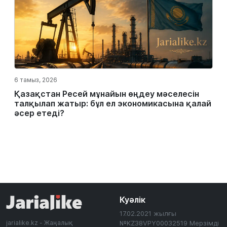
6 тамыз, 2026
Қазақстан Ресей мұнайын өңдеу мәселесін
талқылап жатыр: бұл ел экономикасына қалай
әсер етеді?
Куәлік
17.02.2021 жылғы
jarialike.kz - Жаңалық
№KZ38VPY00032519 Мерзімді