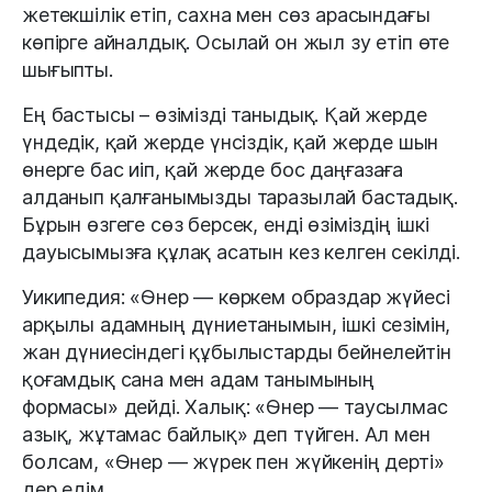
жетекшілік етіп, сахна мен сөз арасындағы
көпірге айналдық. Осылай он жыл зу етіп өте
шығыпты.
Ең бастысы – өзімізді таныдық. Қай жерде
үндедік, қай жерде үнсіздік, қай жерде шын
өнерге бас иіп, қай жерде бос даңғазаға
алданып қалғанымызды таразылай бастадық.
Бұрын өзгеге сөз берсек, енді өзіміздің ішкі
дауысымызға құлақ асатын кез келген секілді.
Уикипедия: «Өнер — көркем образдар жүйесі
арқылы адамның дүниетанымын, ішкі сезімін,
жан дүниесіндегі құбылыстарды бейнелейтін
қоғамдық сана мен адам танымының
формасы» дейді. Халық: «Өнер — таусылмас
азық, жұтамас байлық» деп түйген. Ал мен
болсам, «Өнер — жүрек пен жүйкенің дерті»
дер едім.