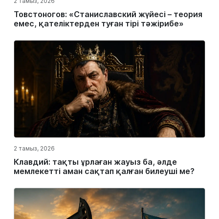
2 тамыз, 2026
Товстоногов: «Станиславский жүйесі – теория
емес, қателіктерден туған тірі тәжірибе»
2 тамыз, 2026
Клавдий: тақты ұрлаған жауыз ба, әлде
мемлекетті аман сақтап қалған билеуші ме?