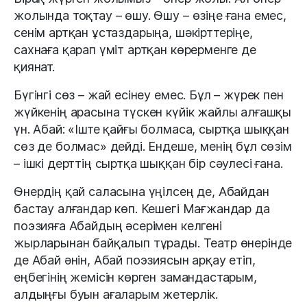
жолында тоқтау – өшу. Өшу – өзіңе ғана емес,
сенім артқан ұстаздарыңа, шәкірттеріңе,
сахнаға қарап үміт артқан көрерменге де
қиянат.
Бүгінгі сөз – жай есінеу емес. Бұл – жүрек пен
жүйкенің арасына түскен күйік жайлы алғашқы
үн. Абай: «Іште қайғы болмаса, сыртқа шыққан
сөз де болмас» дейді. Ендеше, менің бұл сөзім
– ішкі дерттің сыртқа шыққан бір сәулесі ғана.
Өнердің қай саласына үңілсең де, Абайдан
бастау алғандар көп. Кешегі Мағжандар да
поэзияға Абайдың әсерімен келгені
жырларынан байқалып тұрады. Театр өнерінде
де Абай әнін, Абай поэзиясын арқау етіп,
еңбегінің жемісін көрген замандастарым,
алдыңғы буын ағаларым жетерлік.