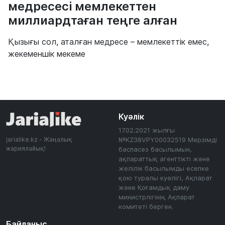
медресесі мемлекеттен
миллиардтаған теңге алған
Қызығы сол, аталған медресе – мемлекеттік емес,
жекеменшік мекеме
Куәлік
17.02.2021 жылғы
jarialike.kz - Жаңалық
№KZ38VPY00032519 Мерзімді
жариялайық!
баспасөз басылымын,
ақпараттық агенттікті және
желілік басылымды есепке
қою туралы куәлігі, Ақпарат
және Қоғамдық даму
министрлігінің Ақпарат
комитеті берген.
Байланыс