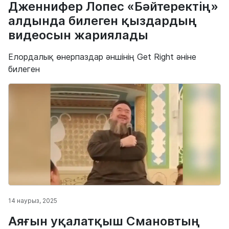
Дженнифер Лопес «Бәйтеректің»
алдында билеген қыздардың
видеосын жариялады
Елордалық өнерпаздар әншінің Get Right әніне
билеген
14 наурыз, 2025
Аяғын уқалатқыш Смановтың