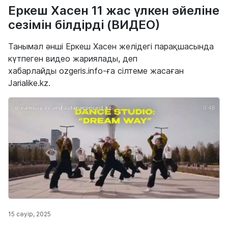
Еркеш Хасен 11 жас үлкен әйеліне
сезімін білдірді (ВИДЕО)
Танымал әнші Еркеш Хасен желідегі парақшасында
күтпеген видео жариялады, деп
хабарлайды ozgeris.info-ға сілтеме жасаған
Jarialike.kz.
15 сәуір, 2025