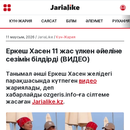
КҮН-ЖАРИЯ
САЯСАТ
БІЛІМ
ӘЛЕУМЕТ
РУХАНИЯ
>
11 маусым, 2026 /
JariaLike
/
Күн-Жария
Еркеш Хасен 11 жас үлкен әйеліне
сезімін білдірді (ВИДЕО)
Танымал әнші Еркеш Хасен желідегі
парақшасында күтпеген
видео
жариялады, деп
хабарлайды ozgeris.info-ға сілтеме
жасаған
Jarialike.kz
.