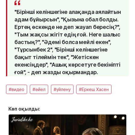
"Бірінші келіншегіне алақанда аялайтын
адам бұйырсын", "Қызына обал болды.
Ертең өскенде не деп жауап бересің?",
"Тым жақсы жігіт едің ғой. Неге шалыс
бастың?", "Әдемі болса мейлі екен",
"Тұрсынбек 2", "Бірінші келіншегіне
бақыт тілеймін тек", "Жетіскен
екенсіңдер", "Ашық көрсетуге бекініпті
ғой", - деп жазды оқырмандар.
#видео
#әйел
#үйлену
#Еркеш Хасен
Көп оқылды: