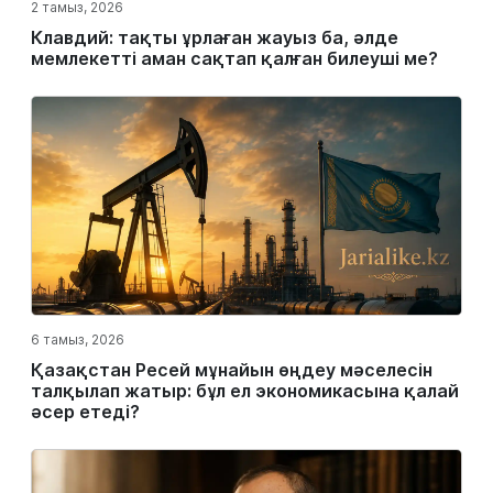
2 тамыз, 2026
Клавдий: тақты ұрлаған жауыз ба, әлде
мемлекетті аман сақтап қалған билеуші ме?
6 тамыз, 2026
Қазақстан Ресей мұнайын өңдеу мәселесін
талқылап жатыр: бұл ел экономикасына қалай
әсер етеді?