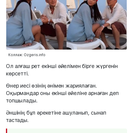
Коллаж: Ozgeris.info
Ол алғаш рет екінші әйелімен бірге жүргенін
көрсетті.
Өнер иесі өзінің әнімен жариялаған.
Оқырмандар оны екінші әйеліне арнаған деп
топшылады.
Әншінің бұл әрекетіне ашуланып, сынап
тастады.