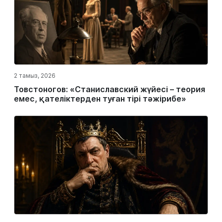
2 тамыз, 2026
Товстоногов: «Станиславский жүйесі – теория
емес, қателіктерден туған тірі тәжірибе»