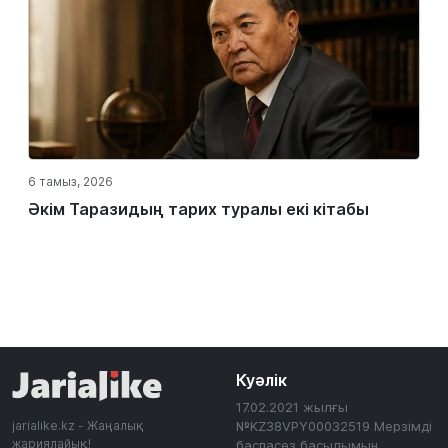
6 тамыз, 2026
Әкім Таразидың тарих туралы екі кітабы
Куәлік
17.02.2021 жылғы
jarialike.kz - Жаңалық
№KZ38VPY00032519 Мерзімді
жариялайық!
баспасөз басылымын,