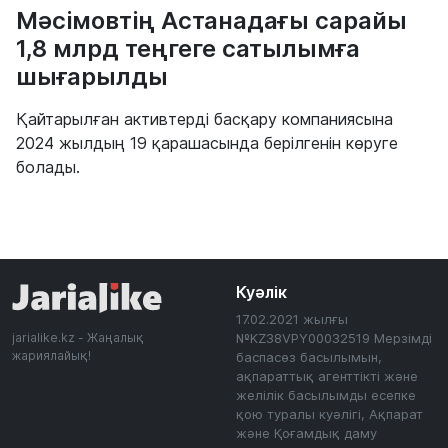
Мәсімовтің Астанадағы сарайы
1,8 млрд теңгеге сатылымға
шығарылды
Қайтарылған активтерді басқару компаниясына
2024 жылдың 19 қарашасында берілгенін көруге
болады.
Куәлік
17.02.2021 жылғы
jarialike.kz - Жаңалық
№KZ38VPY00032519 Мерзімді
жариялайық!
баспасөз басылымын,
ақпараттық агенттікті және
желілік басылымды есепке
қою туралы куәлігі, Ақпарат
және Қоғамдық даму