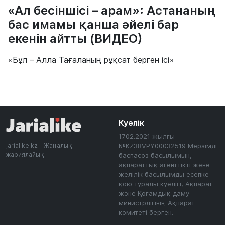
«Ал бесіншісі – арам»: Астананың
бас имамы қанша әйелі бар
екенін айтты (ВИДЕО)
«Бұл – Алла Тағаланың рұқсат берген ісі»
Куәлік
17.02.2021 жылғы
jarialike.kz - Жаңалық
№KZ38VPY00032519 Мерзімді
жариялайық!
баспасөз басылымын,
ақпараттық агенттікті және
желілік басылымды есепке
қою туралы куәлігі, Ақпарат
және Қоғамдық даму
министрлігінің Ақпарат
комитеті берген.