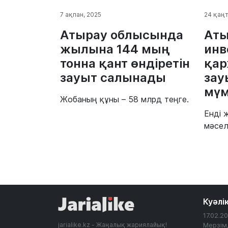
7 ақпан, 2025
24 қаңт
Атырау облысында
Аты
жылына 144 мың
инв
тонна қант өндіретін
қар
зауыт салынады
зау
мүм
Жобаның құны – 58 млрд теңге.
Енді 
мәсел
Куәлі
17.02.
jarialike.kz - Жаңалық жариялайық!
Мерзім