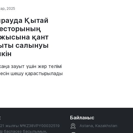
ар, 2025
рауда Қытай
есторының
жысына қант
ыты салынуы
кін
жаңа зауыт үшін жер телімі
есін шешу қарастырылады
к
Байланыс
2021 жылғы №KZ38VPY00032519
Astana, Kazakhstan
ді баспасөз басылымын,