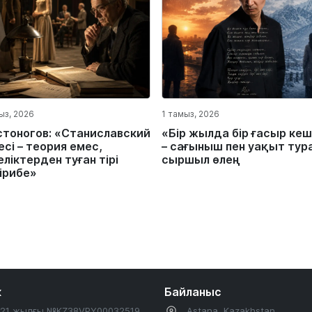
ыз, 2026
1 тамыз, 2026
стоногов: «Станиславский
«Бір жылда бір ғасыр кеш
сі – теория емес,
– сағыныш пен уақыт тур
ліктерден туған тірі
сыршыл өлең
ірибе»
к
Байланыс
2021 жылғы №KZ38VPY00032519
Astana, Kazakhstan