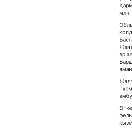
Қарм
млн.
Облы
қолд
Басп
Жаңа
әр ш
Барш
аман
Жалп
Тұрм
амбу
Өтке
фель
қызм