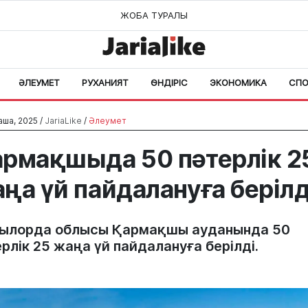
ЖОБА ТУРАЛЫ
ӘЛЕУМЕТ
РУХАНИЯТ
ӨНДІРІС
ЭКОНОМИКА
СПО
аша, 2025 /
JariaLike
/
Әлеумет
рмақшыда 50 пәтерлік 2
ңа үй пайдалануға берілд
ылорда облысы Қармақшы ауданында 50
рлік 25 жаңа үй пайдалануға берілді.