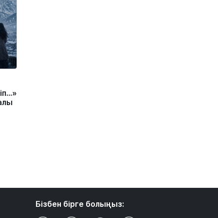
іп…»
алы
Бізбен бірге болыңыз: