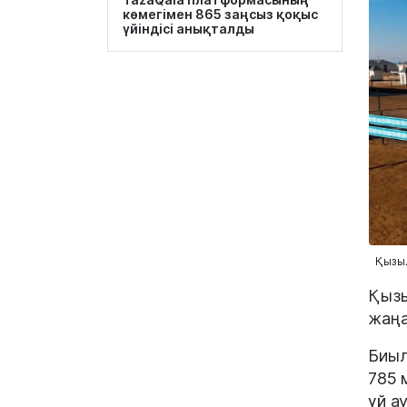
көмегімен 865 заңсыз қоқыс
үйіндісі анықталды
Қызыл
Қызы
жаңа
Биыл
785 
үй а