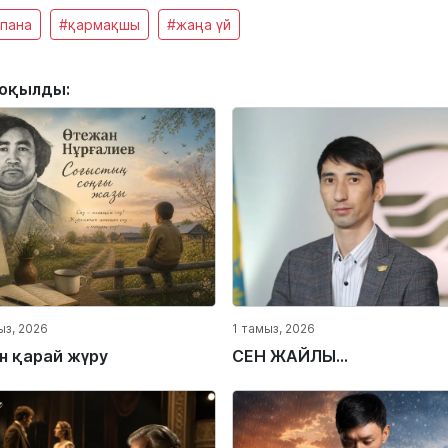
пана
#қармақшы
#жаңа үй
 оқылды:
ыз, 2026
1 тамыз, 2026
ін қарай жүру
СЕН ЖАЙЛЫ...