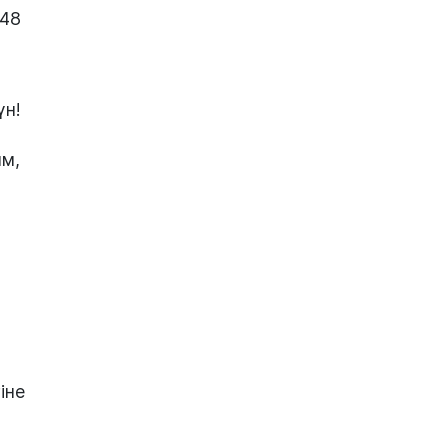
848
үн!
ым,
іне