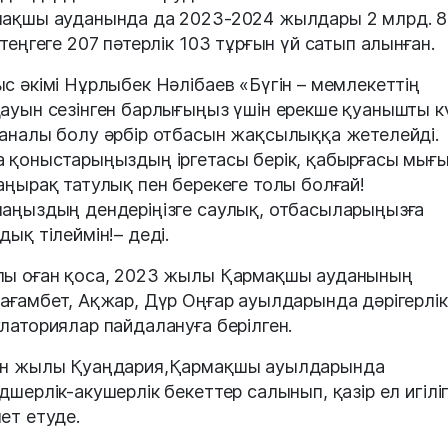
ақшы ауданында да 2023-2024 жылдары 2 млрд. 
 теңгеге 207 пәтерлік 103 тұрғын үй сатып алынған.
с әкімі Нұрлыбек Нәлібаев «Бүгін – мемлекеттің
ауын сезінген барлығыңыз үшін ерекше қуанышты к
аналы болу әрбір отбасын жақсылыққа жетелейді.
 қоныстарыңыздың іргетасы берік, қабырғасы мығ
аңырақ татулық пен берекеге толы болғай!
аңыздың дендеріңізге саулық, отбасыларыңызға
дық тілеймін!– деді.
ы оған қоса, 2023 жылы Қармақшы ауданының
ағамбет, Ақжар, Дүр Оңғар ауылдарында дәрігерлік
латориялар пайдалануға берілген.
н жылы Қуаңдария,Қармақшы ауылдарында
дшерлік-акушерлік бекеттер салынып, қазір ел игіліг
ет етуде.