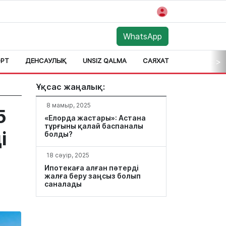
WhatsApp
РТ
ДЕНСАУЛЫҚ
UNSIZ QALMA
САЯХАТ
АЙМАҚ
>
Ұқсас жаңалық:
8 мамыр, 2025
5
«Елорда жастары»: Астана
тұрғыны қалай баспаналы
і
болды?
18 сәуір, 2025
Ипотекаға алған пәтерді
жалға беру заңсыз болып
саналады