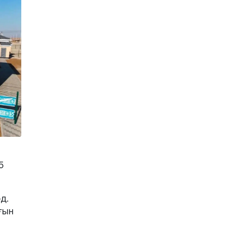
5
д.
рғын