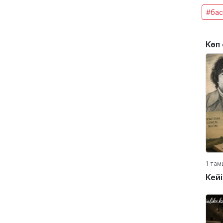
#бас
Көп
1 там
Кей