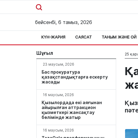
бейсенбі, 6 тамыз, 2026
КҮН-ЖАРИЯ
САЯСАТ
ТАНЫМ ЖӘНЕ ОЙ
Шұғыл
25 қар
23 маусым, 2026
Қа
Бас прокуратура
қазақстандықтарға ескерту
жа
жасады
16 маусым, 2026
Қыз
Қызылордада екі аяғынан
айырылған аттракцион
пәте
қызметкері жансақтау
бөлімінде жатыр
16 маусым, 2026
TazaQala платформасының