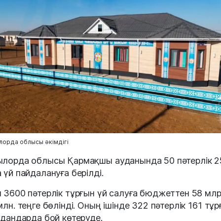
орда облысы әкімдігі
лорда облысы Қармақшы ауданында 50 пәтерлік 2
 үй пайдалануға берілді.
 3600 пәтерлік тұрғын үй салуға бюджеттен 58 млр
млн. теңге бөлінді. Оның ішінде 322 пәтерлік 161 тұ
удандарда бой көтеруде.