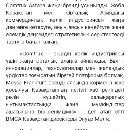
Comtrux Astana жаңа бренді ұсынылды. Жоба
Қазақстан мен Орталық Азиядағы
коммерциялық көлік индустриясын жаңа
деңгейге көтеруге, оның аясын кеңейтуге және
әлемдік деңгейдегі стратегиялық серіктестерді
тартуға бағытталған.
«Comtrux – өңірдің көлік индустриясы
үшін жаңа орталық алаңға айналады. Бұл –
инновациялар, технологиялар мен жаһандық
үрдістер тоғысатын бірегей платформа болмақ.
Messe Frankfurt бренді аясында көрменің іске
қосылуы Қазақстанның негізгі хаб ретіндегі
рөлін күшейтіп, халықаралық
ынтымақтастыққа жаңа мүмкіндіктер
ашатынына біз сенімдіміз», - деп атап өтті
BMCA Қазақстан директоры Әнуар Мәлік.