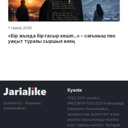
1 тамыз, 2026
«Бір жылда бір ғасыр кешіп…» – сағыныш пен
уақыт туралы сыршыл өлең
Куәлік
17.02.2021 жылғы
jarialike.kz - Жаңалық
№KZ38VPY00032519 Мерзімді
жариялайық!
баспасөз басылымын,
ақпараттық агенттікті және
желілік басылымды есепке
қою туралы куәлігі, Ақпарат