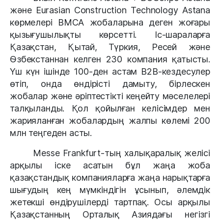
және Eurasian Construction Technology Astana
көрмелері BMCA жобаларына деген жоғары
қызығушылықты көрсетті. Іс-шараларға
Қазақстан, Қытай, Түркия, Ресей және
Өзбекстаннан келген 230 компания қатысты.
Үш күн ішінде 100-ден астам B2B-кездесулер
өтіп, онда өндірісті дамыту, бірлескен
жобалар және әріптестікті кеңейту мәселелері
талқыланды. Қол қойылған келісімдер мен
жарияланған жобалардың жалпы көлемі 200
млн теңгеден асты.
Messe Frankfurt-тың халықаралық желісі
арқылы іске асатын бұл жаңа жоба
қазақстандық компанияларға жаңа нарықтарға
шығудың кең мүмкіндігін ұсынып, әлемдік
жетекші өндірушілерді тартпақ. Осы арқылы
Қазақстанның Орталық Азиядағы негізгі