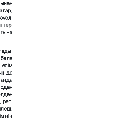
ынан
алар,
уелі
ттер.
атына
лады.
 бала
 есім
ын да
ғанда
содан
елден
 реті
леді,
мінің