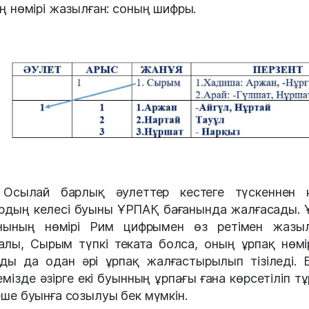
ің нөмірі жазылған: соның шифры.
Осылай барлық әулеттер кестеге түскеннен к
рдың келесі буыны ҰРПАҚ бағанында жалғасады. 
нының нөмірі Рим цифрымен өз ретімен жазы
лы, Сырым түпкі теката болса, оның ұрпақ нөмір
ды да одан әрі ұрпақ жалғастырылып тізіледі. Б
емізде әзірге екі буынның ұрпағы ғана көрсетіліп тұ
еше буынға созылуы бек мүмкін.