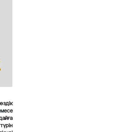
өздік
емесе
дайға
түрін