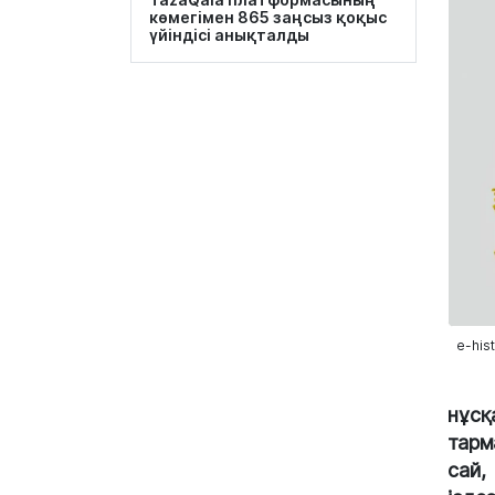
көмегімен 865 заңсыз қоқыс
үйіндісі анықталды
e-his
нұсқ
тарм
сай,