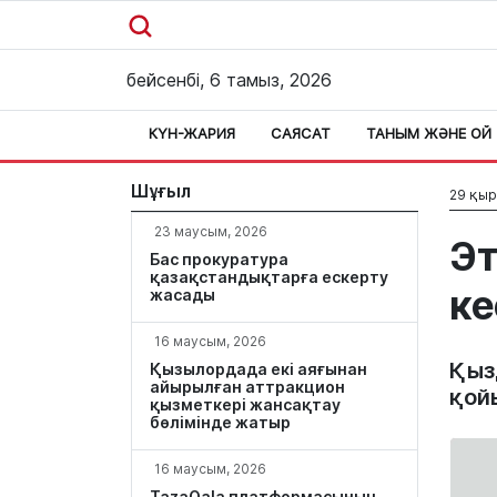
бейсенбі, 6 тамыз, 2026
КҮН-ЖАРИЯ
САЯСАТ
ТАНЫМ ЖӘНЕ ОЙ
Шұғыл
29 қыр
23 маусым, 2026
Эт
Бас прокуратура
қазақстандықтарға ескерту
ке
жасады
16 маусым, 2026
Қыз
Қызылордада екі аяғынан
айырылған аттракцион
қой
қызметкері жансақтау
бөлімінде жатыр
16 маусым, 2026
TazaQala платформасының