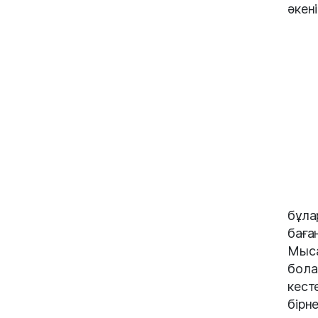
әкен
бұла
баға
Мыса
бола
кест
бірн