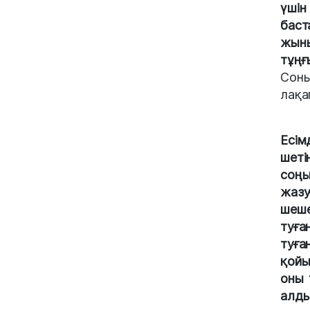
үші
баст
жын
тұңғ
Соны
лақа
Есім
шеті
соңы
жазу
шеше
туға
туға
қойы
оны 
алды