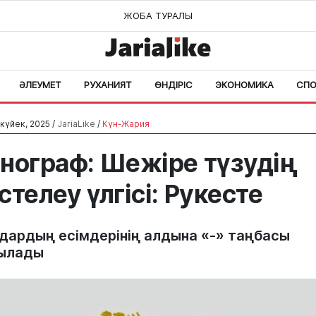
ЖОБА ТУРАЛЫ
ӘЛЕУМЕТ
РУХАНИЯТ
ӨНДІРІС
ЭКОНОМИКА
СПО
күйек, 2025 /
JariaLike
/
Күн-Жария
нограф: Шежіре түзудің
стелеу үлгісі: Рукесте
дардың есімдерінің алдына «-» таңбасы
ылады