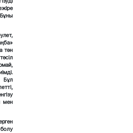
ізуді
ежіре
 Бұны
улет,
аңба»
а тән
тәсіл
рмай,
імді.
. Бұл
етті,
нгізу
ы мен
ерген
 болу