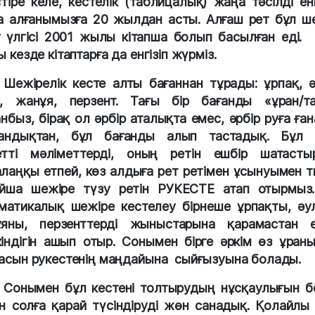
стіре келе, кестелік (таблицалық) жаңа тәсілді енг
а алғанымызға 20 жылдан асты. Алғаш рет бұл ш
 үлгісі 2001 жылы кітапша болып басылған еді.
 кезде кітаптарға да енгізіп жүрміз.
Шежірелік кесте алты бағаннан тұрады: ұрпақ, ә
, жанұя, перзент. Тағы бір бағанды «ұран/т
анбыз, бірақ ол әрбір аталықта емес, әрбір руға ған
андықтан, бұл бағанды алып тастадық. Бұл 
тті мәліметтерді, оның ретін ешбір шатасты
лаңқы етпей, көз алдыға рет ретімен ұсынуымен ти
йша шежіре түзу ретін РУКЕСТЕ атап отырмыз
матикалық шежіре кестелеу бірнеше ұрпақты, әул
яны, перзенттерді жыныстарына қарамастан е
індігін ашып отыр. Сонымен бірге әркім өз ұран
асын рукестенің маңдайына сыйғызуына болады.
Сонымен бұл кестені толтырудың нұсқаулығын б
н солға қарай түсіндіруді жөн санадық. Қолайлы