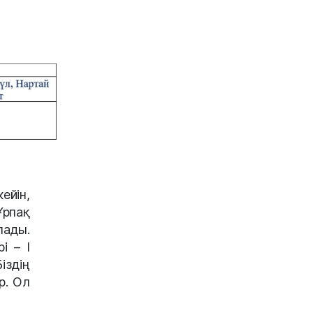
ейін,
Ұрпақ
лады.
і – І
іздің
р. Ол