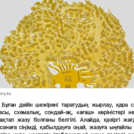
tory.kz
Бұған дейін шежірені таратудың жырлау, қара с
асы, схемалық, сондай-ақ, «ағаш» көріністері н
ақтап жазу болғаны белгілі. Алайда, қазіргі жағ
 санаға сіңімді, қабылдауға оңай, жазуға ыңғайлы 