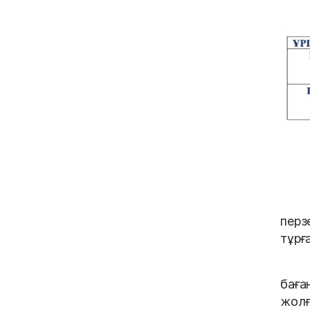
перз
тұрғ
баға
жолғ