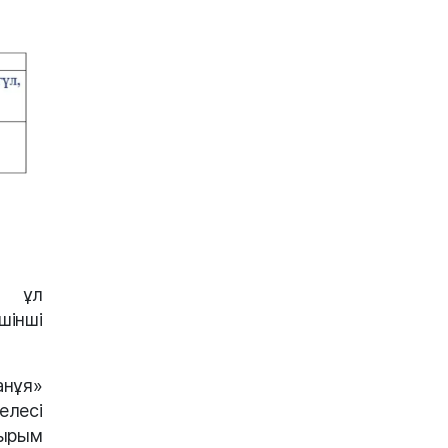
ы ұл
шінші
нұя»
елесі
Сырым