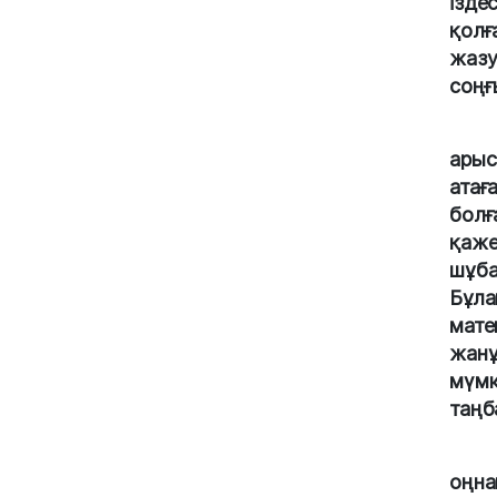
ізде
қолғ
жазу
соңғы
арыс
атағ
болғ
қаже
шұба
Бұла
мате
жанұ
мүмк
таңб
оңна