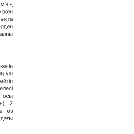
мінің
үскен
лықта
рден
жалпы
кенін
ың үш
өйтіп
елесі
а осы
н), 2
да өз
ндағы