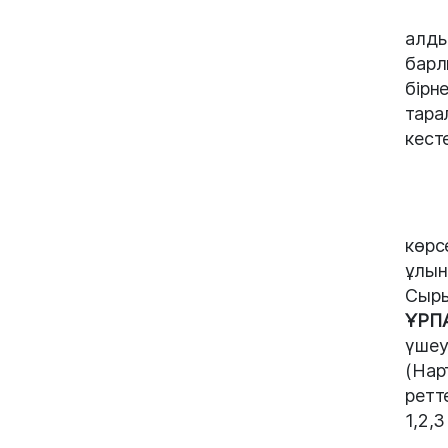
алды
барл
бір
тара
кест
көрс
ұлын
Сыры
ҰРП
үшеу
(Нар
ретт
1,2,