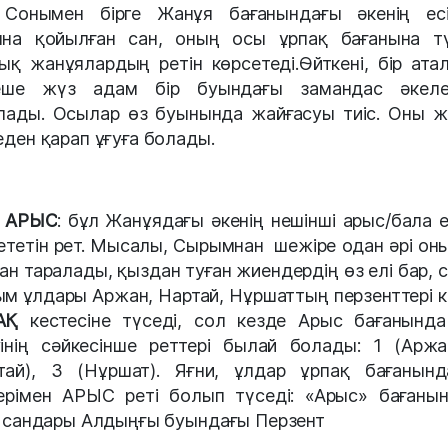
Сонымен бірге Жанұя бағанындағы әкенің есі
на қойылған сан, оның осы ұрпақ бағанына т
ық жанұялардың ретін көрсетеді.Өйткені, бір ата
неше жүз адам бір буындағы замандас әкеле
лады. Осылар өз буынында жайғасуы тиіс. Оны 
еден қарап ұғуға болады.
АРЫС
: бұл Жанұядағы әкенің нешінші арыс/бала е
ететін рет. Мысалы, Сырымнан шежіре одан әрі он
ан таралады, қыздан туған жиендердің өз елі бар, с
м ұлдары Аржан, Нартай, Нұршаттың перзенттері к
АҚ
кестесіне түседі, сол кезде Арыс бағанынд
інің сәйкесінше реттері былай болады: 1 (Аржа
тай), 3 (Нұршат). Яғни, ұлдар ұрпақ бағанын
ерімен АРЫС реті болып түседі: «Арыс» бағаны
3 сандары Алдыңғы буындағы Перзент