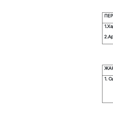
ПЕ
1.Х
2.А
ЖА
1. 