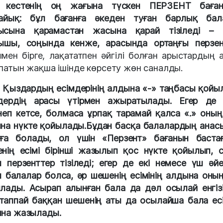
н кестенің оң жағына түскен ПЕРЗЕНТ баған
айық: бұл бағанға әкеден туған барлық бал
ысына қарамастан жасына қарай тізіледі – ә
ышы, соңында кенже, арасында ортаңғы перзен
мен бірге, лақататпен әйгілі болған арыстардың 
патын жақша ішінде көрсету жөн саналды.
Қыздардың есімдерінің алдына «-» таңбасы қойы
дердің арасы үтірмен ажыратылады. Егер де
неп кетсе, болмаса ұрпақ тарамай қалса «.» оның
на нүкте қойылады.Бұдан басқа балалардың анас
ға болады, ол үшін «Перзент» бағанын баста
нің есімі бірінші жазылып қос нүкте қойылып, 
н перзенттер тізіледі; егер де екі немесе үш әй
н балалар болса, әр шешенің есімінің алдына оның
лады. Асырап алынған бала да дәл осылай енгізі
таппай баққан шешенің аты да осылайша бала есі
на жазылады.