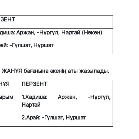
РЗЕНТ
адиша: Аржан, -Нұргүл, Нартай (Нәкөн)
рай: -Гүлшат, Нұршат
ЖАНҰЯ бағанына әкенің аты жазылады.
НҰЯ
ПЕРЗЕНТ
Сырым
1.Хадиша: Аржан, -Нұргүл,
Нартай
2.Арай: -Гүлшат, Нұршат