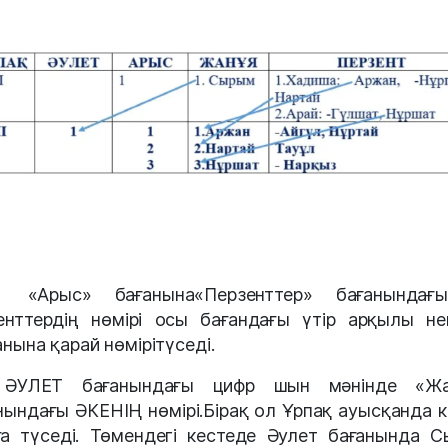
«Арыс» бағанына«Перзенттер» бағанындағ
енттердің нөмірі осы бағандағы үтір арқылы не
анына қарай нөмірітүседі.
ӘУЛЕТ бағанындағы цифр шын мәнінде «Жа
нындағы ӘКЕНІҢ нөмірі.Бірақ ол Ұрпақ ауысқанда к
а түседі. Төмендегі кестеде Әулет бағанында 