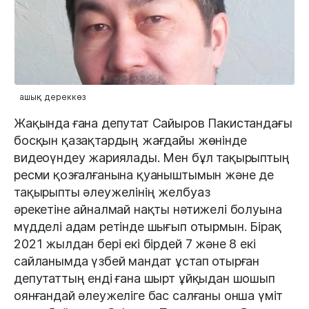
ашық дереккөз
Жақында ғана депутат Сайыров Пакистандағы
босқын қазақтардың жағдайы жөнінде
видеоүндеу жариялады. Мен бұл тақырыптың
ресми қозғалғанына қуаныштымын және де
тақырыпты әлеужелінің желбуаз
әрекетіне
айналмай нақты нәтижелі болуына
мүдделі адам ретінде шығып отырмын. Бірақ
2021 жылдан бері екі бірдей 7 және 8 екі
сайланымда үзбей мандат ұстап отырған
депутаттың енді ғана шырт ұйқыдан шошып
оянғандай әлеужеліге бас салғаны онша үміт