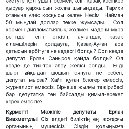
әкетуге қол ұшын бермей, әлгі қазақ кәсіпкер
қыруар қаржысын жолға шығындады. Тарихи
отанына үлес қосқысы келген Нәсім Найман
50 мыңдай доллар текке жұмсады. Сол
көрмені дипломатиялық жолмен мәдени мұра
ретінде тегін өткізіп, ауғандық қазақ
кілемшілерін қолдауға, Қазақ-Ауған ара
қатысын өрбітуге не кедергі болды? Сол кезде
депутат Ерлан Саиыров қайда болды? Ол
кезде де тик-ток әлеу желісі болды. Енді
шырт ұйқыдан шошып оянуға не себеп,
депутат мырза? Хайп қуған блогер емессіз,
журналист емессіз. Бірнеше жылғы тәжірибесі
бар депутатқа тән байсалды қимыл-әрекет
керек емес пе?
Құрметті Мәжіліс депутаты Ерлан
Биахметұлы!
Сіз елдегі биліктің ең жоғарғы
органының мүшесісіз. Сіздің қолыңызға