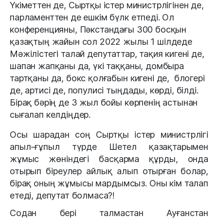
Үкіметтен де, Сыртқы істер министрлігінен де,
парламенттен де ешкім бүлк етпеді. Ол
конференцияны, Пәкстандағы 300 босқын
қазақтың жайын сол 2022 жылы 1 шілдеде
Мәжілістегі талай депутаттар, тақия кигені де,
шапан жапқаны да, үкі таққаны, домбыра
тартқаны да, бокс қолғабын кигені де, блогері
де, артисі де, популисі тыңдады, көрді, білді.
Бірақ бәрің де 3 жыл бойы көрпенің астынан
сығалап келдіңдер.
Осы шарадан соң Сыртқы істер министрлігі
апыл-ғұпыл түрде Шетел қазақтарымен
жұмыс жөніндегі басқарма құрды, онда
отырып біреулер айлық алып отырған болар,
бірақ оның жұмысы мардымсыз. Оны кім талап
етеді, депутат болмаса?!
Содан бері талмастан Ауғанстан