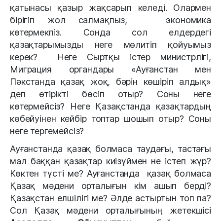
қатынасы қазыр жақсарып келеді. Олармен
бірігіп жол салмақпыз,
экономика
көтермекпіз. Сонда сол елдердегі
қазақтарымызды неге мөлитіп қойуымыз
керек? Неге Сыртқы істер министрлігі,
Миграция органдары «Ауғанстан мен
Пәкстанда қазақ жоқ, бәрін көшіріп алдық»
деп өтірікті бөсіп отыр? Соны неге
көтермейсіз? Неге Қазақстанда қазақтардың
көбейуінен кейбір топтар шошып отыр? Соны
неге тергемейсіз?
Ауғанстанда қазақ болмаса таудағы, тастағы
мал баққан қазақтар
киізүймен не істеп жүр?
Көктен түсті ме? Ауғанстанда
қазақ болмаса
Қазақ мәдени орталығын кім ашып берді?
Қазақстан елшілігі ме? Әлде астыртын топ па?
Сол Қазақ мәдени орталығының жетекшісі