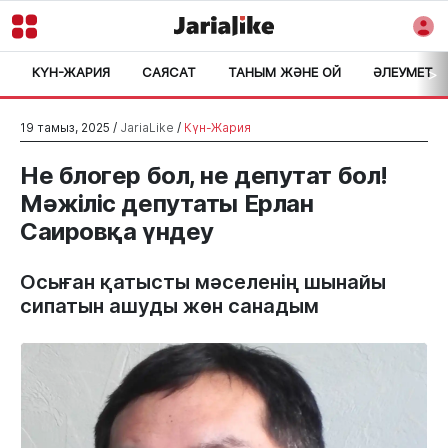
КҮН-ЖАРИЯ
САЯСАТ
ТАНЫМ ЖӘНЕ ОЙ
ӘЛЕУМЕТ
>
19 тамыз, 2025 /
JariaLike
/
Күн-Жария
Не блогер бол, не депутат бол!
Мәжіліс депутаты Ерлан
Саировқа үндеу
Осыған қатысты мәселенің шынайы
сипатын ашуды жөн санадым