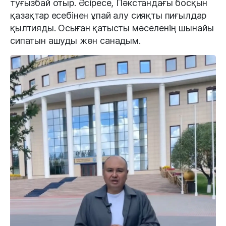
туғызбай отыр. Әсіресе, Пәкстандағы босқын
қазақтар есебінен ұпай алу сияқты пиғылдар
қылтияды. Осыған қатысты мәселенің шынайы
сипатын ашуды жөн санадым.