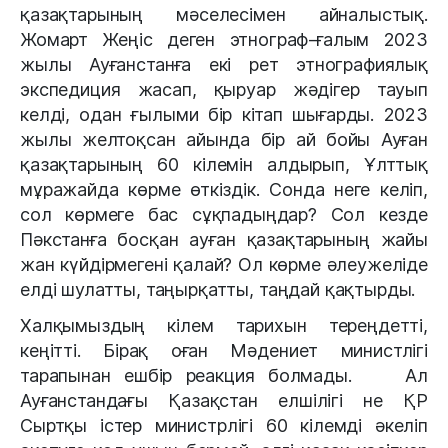
қазақтарының мәселесімен айналыстық.
Жомарт Жеңіс деген этнограф-ғалым 2023
жылы Ауғанстанға екі рет этнографиялық
экспедиция жасап, қыруар жәдігер тауып
келді, одан ғылыми бір кітап шығарды.
2023
жылы желтоқсан айында бір ай бойы Ауған
қазақтарының 60 кілемін алдырып, Ұлттық
мұражайда көрме өткіздік. Сонда неге келіп,
сол көрмеге бас сұқпадыңдар? Сол кезде
Пәкстанға босқан ауған қазақтарының жайы
жан күйдірмегені қалай? Ол көрме әлеужеліде
елді шулатты, таңырқатты, таңдай қақтырды.
Халқымыздың кілем тарихын тереңдетті,
кеңітті. Бірақ оған Мәдениет министлігі
тарапынан ешбір реакция болмады.
Ал
Ауғанстандағы Қазақстан елшілігі не ҚР
Сыртқы істер министрлігі 60 кілемді әкеліп