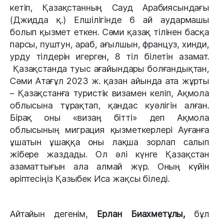
кетіп, Қазақстанның Сауд Арабиясындағы
(Джидда қ.) Елшілігінде 6 ай аудармашы
болып қызмет еткен. Сәми қазақ тілінен басқа
парсы, пуштун, араб, ағылшын, француз, хинди,
урду тілдерін игерген, 8 тіл білетін азамат.
Қазақстанда туыс ағайындары болғандықтан,
Сәми Атағұл 2023 ж. қазан айында ата жұрты
– Қазақстанға туристік визамен келіп, Ақмола
облысына тұрақтап, қандас куәлігін алған.
Бірақ оны «визаң бітті» деп Ақмола
облысының миграция қызметкерлері Ауғанға
ұшатын ұшаққа оны лақша зорлап салып
жібере жаздады. Ол әлі күнге Қазақстан
азаматтығын ала алмай жүр. Оның күйін
әріптесіңіз Қазыбек Иса жақсы біледі.
Айтайын дегенім,
Ерлан Биахметұлы,
бұл