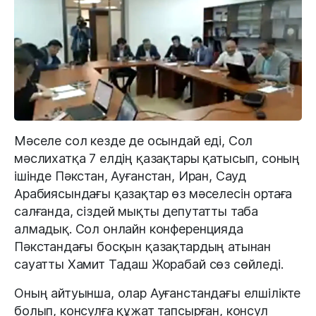
Мәселе сол кезде де осындай еді, Сол
мәслихатқа 7 елдің қазақтары қатысып, соның
ішінде Пәкстан, Ауғанстан, Иран, Сауд
Арабиясындағы қазақтар өз мәселесін ортаға
салғанда, сіздей мықты депутатты таба
алмадық. Сол онлайн конференцияда
Пәкстандағы босқын қазақтардың атынан
сауатты Хамит Тадаш Жорабай сөз сөйледі.
Оның айтуынша, олар Ауғанстандағы елшілікте
болып, консулға құжат тапсырған, консул