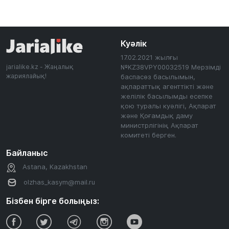
Куәлік
17.02.2021 жылғы
jarialike.kz - Жаңалық
№KZ38VPY00032519 Мерзімді
жариялайық!
баспасөз басылымын,
ақпараттық агенттікті және
желілік басылымды есепке
қою туралы куәлігі, Ақпарат
және Қоғамдық даму
министрлігінің Ақпарат
комитеті берген.
Байланыс
Astana, Kazakhstan
olzhas_kasym@mail.ru
Бізбен бірге болыңыз: