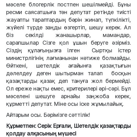
мәселе блогерлік постпен шешілмейді. Бұны
ресми саясатшыға тән депутат ретінде тиісті
жауапты тараптардың бәрін жинап, түпкілікті,
жүйелі түрде заңды өзгертіп, шешу керек. Ал
біз секілді жанашырлар, мамандар,
сарапшылар Сізге қол ұшын беруге әзірміз.
Сіздің құлағыңызға ілген Сыртқы істер
министрлігінің лағманынан нәтиже болмайды.
Өйткені, шетелдік ағайынға қазақтығын
дәлелдеу деген шытырман талап босқын
қазақтарды қазақ деп тануға жол бермейді.
Ол ереже нақты емес, критерилері әрі-сәрі. Бұл
мәселені шешуге арнайы заңжоба керек,
құрметті депутат. Міне осы іске жұмылайық.
Айтарым осы. Бәрімізге сәттілік!
Құрметпен: Серік Ерғали, Шетелдік қазақтарды
қолдау алқасының мүшесі