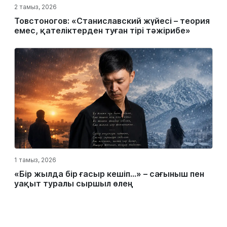
2 тамыз, 2026
Товстоногов: «Станиславский жүйесі – теория
емес, қателіктерден туған тірі тәжірибе»
1 тамыз, 2026
«Бір жылда бір ғасыр кешіп…» – сағыныш пен
уақыт туралы сыршыл өлең