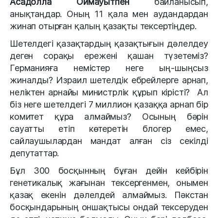
Асадолла Оймауытпен
байланысып,
анықтаңдар. Оның 11 қала мен аудандардан
жинап отырған қалың қазақты тексертіңдер.
Шетелдегі қазақтардың қазақтығын дәлелдеу
деген сорақы ережені қашан түзетеміз?
Германияға немістер неге ың-шыңсыз
жиналды? Израил шетелдік ебрейлерге арнап,
неліктен арнайы министрлік құрып кірісті? Ал
біз неге шетелдегі 7 миллион қазаққа арнап бір
комитет құра алмаймыз? Осының бәрін
сауатты етіп көтеретін блогер емес,
сайлаушылардан мандат алған сіз секілді
депутаттар.
Бұл 300 босқынның бұған дейін кейбірін
генетикалық жағынан тексергенмен, онымен
қазақ екенін дәлелдей алмаймыз. Пәкстан
босқындарының оншақтысы ондай тексеруден