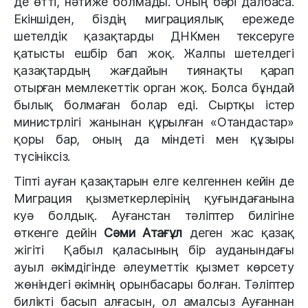
де өтті, нәтиже болмады. Оның бәрі далбаса.
Екіншіден, біздің миграциялық ережеде
шетелдік қазақтарды ДНКмен тексеруге
қатысты ешбір бап жоқ. Жалпы шетелдегі
қазақтардың жағдайын тиянақты қарап
отырған мемлекеттік орган жоқ. Болса бұндай
былық болмаған болар еді. Сыртқы істер
министрлігі жанынан құрылған «Отандастар»
қоры бар, оның да міндеті мен құзыры
түсініксіз.
Тіпті ауған қазақтарын елге келгеннен кейін де
Миграция қызметкерлерінің
қуғындағанына
куә болдық. Ауғанстан тәліптер билігіне
өткенге дейін
Сәми Атағұл
деген жас қазақ
жігіті Қабыл қаласының бір ауданындағы
ауыл әкімдігінде әлеуметтік қызмет көрсету
жөніндегі әкімнің орынбасары болған. Тәліптер
билікті басып алғасын, ол амалсыз Ауғаннан