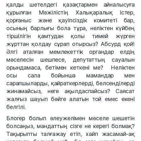
қалды шетелдегі қазақтармен айналысуға
құрылған Мәжілістің
Халықаралық істер,
қорғаныс және қауіпсіздік комитеті бар,
осының барлығы бола тұра, неліктен күйбең
тіршілігін қамтудан қолы тимей жүрген
жұрттан қолдау сұрап отырсыз? Абсурд қой!
Әлгі аталған мемлекеттік органдар елдің
мәселесін шешпесе, депутаттың сауалын
орындамаса, бетімен кеткені ме? Неліктен
осы сала бойынша мамандар мен
сарапшыларды, қайраткерлерді, белсенділерді
жинамайсыз, неге ақылдаспайсыз? Саясат
жалғыз шауып бәйге алатын той емес екені
белгілі.
Блогер болып әлеужелімен мәселе шешетін
болсаңыз, мандаттың сізге не керегі болмақ?
Тақырыпты талғажау етіп, хайп жасамай-ақ