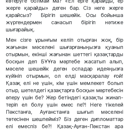
көтеруге болмай ма? «Ел ерге қарайды, ер
жерге қарайды» деген бар. Сіз неге жерге
қарайсыз? Бірігіп шешейік. Осы бойынша
жүргендермен санасып бірігіп нәтиже
шығарайық.
Мен сізге ұрынғым келіп отырған жоқ, бір
жағынан мәселені шығарғаныңызға қуанып
отырмын, екінші жағынан шеттегі қазақтарды
босқын деп БҰҰға мәртебе жасатып алып,
мәселе шешейік деген оспадар идеяңызға
күйініп отырмын, ол елді масқаралау ғой!
Қазақ елі не үшін, кім үшін мемлекет болып
отыр, шетелдегі қазақтарға босқын мәртебесін
әперу үшін бе? Жер бетіндегі қазақты жинап-
теріп ел болу үшін емес пе?!
Неге тікелей
Пәкстанға, Ауғанстанға шығып мәселені
төтесінен шешпейміз? Біз деген дипломаттар
елі емеспіз бе?! Қазақ-Ауған-Пәкстан ара