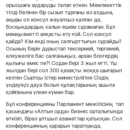
орысшаға аударуды талап еткен. Мемлекеттік
тілді белінен бір сызып тұрғаны өз алдына,
ақыры ол консул жауапсыз қалған да,
босқындардың халын ешкім сұрамаған. Бұл
мемқызметті аяқасты ету ғой. Сол консул
қайда? Кім енді оның салғырттығын сұрайды?
Осының бәрін дұрыстап тексермей, тергемей,
әлеужеліге бас салғаныңыз, арзан блогердің
қылығы емес пе?! Содан бері 3 жыл өтті. Үш
жылдан бері сол 300 қазақты жоққа шығарып
келген Сыртқы істер министрлігіне
Сіздің
үндеуіңіз дауа болып құлақтарының ашыла
қойғанына үлкен күмән бар.
Бұл конференцияны Парламент мәжілісінің тап
қасындағы «Алтын орда» бизнес орталығында
өткізіп, біраз ұлтшыл азаматтар қатысқан. Сол
конференцияның қарарын
таратқанда,