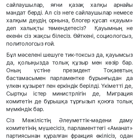
сайлаушылар, яғни қазақ халқы арнайы
мандат берді. Ал сіз неге сайлаушылар немесе
халқым деудің орнына, блогер құсап «қауым»
деп халықты төмендетесіз? Қауымның не
екенін сіз жақсы білесіз. Өйткені, социологсыз,
политологсыз ғой.
Бұл мәселені шешуге тик-токсыз да, қауымсыз
да, қолыңызда толық құзыр мен көзір бар.
Оның үстіне президент Тоқаевтың
бастамасымен парламентке бұрынғыдан да
үлкен құзырет пен еркіндік берілді. Үкіметті де,
Сыртқы істер министрлігін де, Миграция
комитетін де бұрышқа тұрғызып қоюға толық
мүмкіндік бар.
Сіз Мәжілістің Әлеуметтік-мәдени даму
комитетінің мүшесісіз, парламенттегі «Аманат»
партиясынан құралған фракция өкілісіз, одан