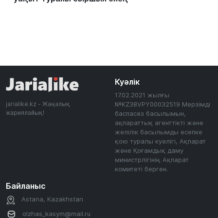
Куәлік
17.02.2021 жылғы
jarialike.kz - Жаңалық
№KZ38VPY00032519 Мерзімді
жариялайық!
баспасөз басылымын,
ақпараттық агенттікті және
желілік басылымды есепке
қою туралы куәлігі, Ақпарат
және Қоғамдық даму
министрлігінің Ақпарат
комитеті берген.
Байланыс
Astana, Kazakhstan
olzhas_kasym@mail.ru