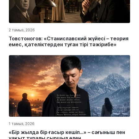
2 тамыз, 2026
Товстоногов: «Станиславский жүйесі – теория
емес, қателіктерден туған тірі тәжірибе»
1 тамыз, 2026
«Бір жылда бір ғасыр кешіп…» – сағыныш пен
уақыт туралы сыршыл өлең