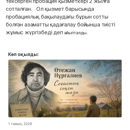
тексерген пробация қызметкері 2 жылға
сотталған. Ол қызмет барысында
пробациялық бақылаудағы бұрын сотты
болған азаматты қадағалау бойынша тиісті
жұмыс жүргізбеді деп
айыпталды.
Көп оқылды:
1 тамыз, 2026