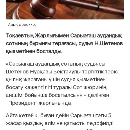
Ашық дереккөзі
Тоқаевтың
Жарлығымен Сарыағаш аудандық
сотының бұрынғы төрағасы, судья Н.Шетенов
қызметінен босталды.
«
Сарыағаш
аудандық
сотының
судьясы
Шетенов
Нұрқазы
Бектайұлы
тәртіптік
теріс
қылық
жасағаны
үшін
судья
қызметінен
босату
қажеттілігі
туралы
Сот
жюриінің
шешімі
бойынша
босатылсын
» -
делінген
Президент
ж
арлығында
.
Айта кетейік, бұған дейін Сарыағаштағы 5
жасар қыздың өліміне қатысты педофилді