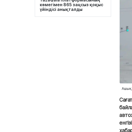
көмегімен 865 заңсыз қоқыс
үйіндісі анықталды
Ашық
Саға
бай
авто
енгіз
хаба