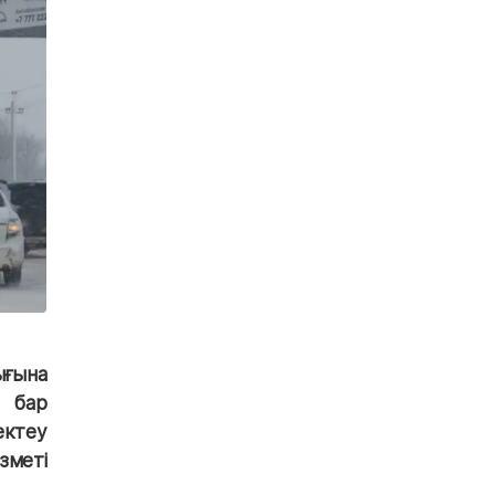
ығына
 бар
ектеу
меті