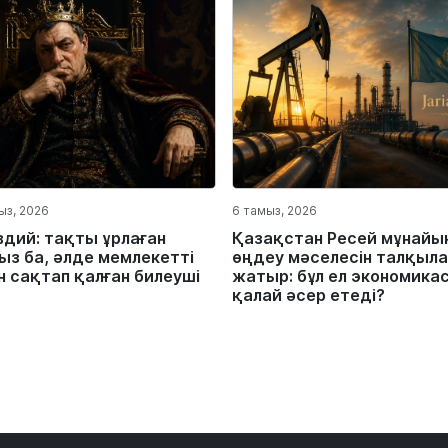
ыз, 2026
6 тамыз, 2026
вдий: тақты ұрлаған
Қазақстан Ресей мұнайы
ыз ба, әлде мемлекетті
өңдеу мәселесін талқыла
н сақтап қалған билеуші
жатыр: бұл ел экономика
қалай әсер етеді?