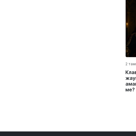
2 там
Кла
жау
ама
ме?