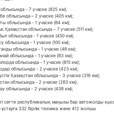
 облысында - 7 учаске (825 км);
бе облысында – 2 учаске (405 км);
ты облысында - 1 учаске (84 км);
с Қазақстан облысында – 7 учаске (511 км);
ыл облысында - 1 учаске (450 км);
у облысында - 1 учаске (100 км);
ғанды облысында - 1 учаске (48 км);
анай облысында - 1 учаске (83 км);
лорда облысында - 1 учаске (815 км);
одар облысында - 2 учаске (423 км);
үстік Қазақстан облысында - 3 учаске (316 км);
істан облысында - 2 учаске (283 км);
ау облысында - 2 учаске (438 км);
ргі сәтте республикалық маңызы бар автожолды қы
п-ұстауға 332 бірлік техника және 412 жолшы