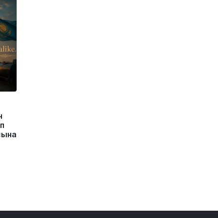
н
п
сына