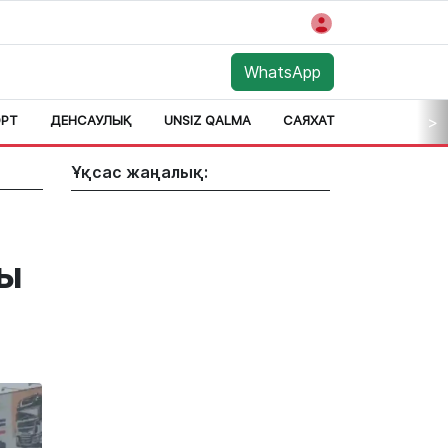
WhatsApp
РТ
ДЕНСАУЛЫҚ
UNSIZ QALMA
САЯХАТ
АЙМАҚ
>
Ұқсас жаңалық:
сы