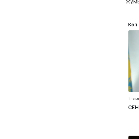
жұм
Көп
1 там
СЕН