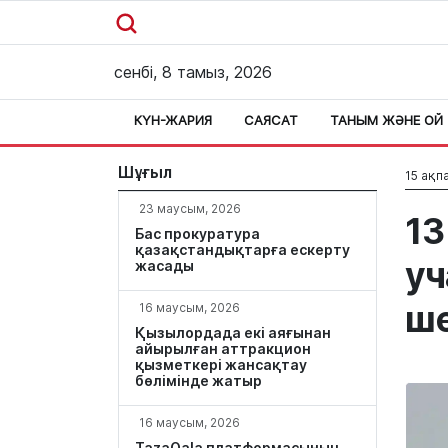
сенбі, 8 тамыз, 2026
КҮН-ЖАРИЯ
САЯСАТ
ТАНЫМ ЖӘНЕ ОЙ
Шұғыл
15 ақпа
23 маусым, 2026
13
Бас прокуратура
қазақстандықтарға ескерту
уч
жасады
ше
16 маусым, 2026
Қызылордада екі аяғынан
айырылған аттракцион
қызметкері жансақтау
бөлімінде жатыр
16 маусым, 2026
TazaQala платформасының