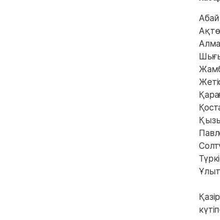
Абай
Ақтө
Алма
Шығы
Жамб
Жетіс
Қара
Қост
Қызы
Павл
Солт
Түрк
Ұлыт
Қазі
күті