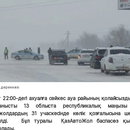
 дереккөзі
т 22:00-дегі ахуалға сәйкес ауа райының қолайсызд
ланысты 13 облыста республикалық маңызы
жолдардың 31 учаскесінде көлік қозғалысына ш
ілді
.
Бұл туралы
ҚазАвтоЖол баспасөз қыз
рлады
.