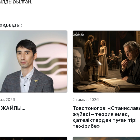
ылдырылған.
 оқылды:
ыз, 2026
2 тамыз, 2026
 ЖАЙЛЫ...
Товстоногов: «Станислав
жүйесі – теория емес,
қателіктерден туған тірі
тәжірибе»