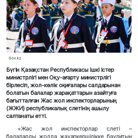
Gov.kz
Бүгін Қазақстан Республикасы Ішкі істер 
министрлігі мен Оқу-ағарту министрлігі 
бірлесіп, жол-көлік оқиғалары салдарынан 
болатын балалар жарақаттарын азайтуға 
бағытталған Жас жол инспекторларының 
(ЖЖИ) республикалық слетінің ашылу 
салтанаты өтті. 
«Жас жол инспекторлар слеті – 
балаларды жолда жауапкершілікке баулитын 