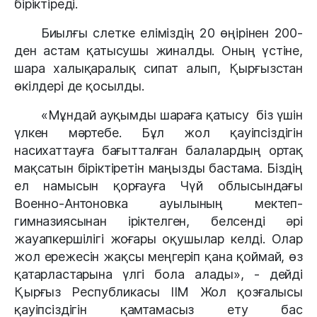
біріктіреді.
Биылғы слетке еліміздің 20 өңірінен 200-
ден астам қатысушы жиналды. Оның үстіне, 
шара халықаралық сипат алып, Қырғызстан 
өкілдері де қосылды. 
«Мұндай ауқымды шараға қатысу  біз үшін 
үлкен мәртебе. Бұл жол қауіпсіздігін 
насихаттауға бағытталған балалардың ортақ 
мақсатын біріктіретін маңызды бастама. Біздің 
ел намысын қорғауға Чүй облысындағы 
Военно-Антоновка ауылының мектеп-
гимназиясынан іріктелген, белсенді әрі 
жауапкершілігі жоғары оқушылар келді. Олар 
жол ережесін жақсы меңгеріп қана қоймай, өз 
қатарластарына үлгі бола алады», - дейді 
Қырғыз Республикасы ІІМ Жол қозғалысы 
қауіпсіздігін қамтамасыз ету бас 