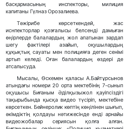
басқармасының инспекторы, милиция 
капитаны Гүлназ Орозалиева.
Тәжірибе көрсеткендей, жас 
иснпекторлар қозғалысы белсенді дамыған 
өңірлерде балалардың жол апатынан зардап 
шегу фактілері азайып, оқушылардың 
құқықтық сауаты мен полицияға деген сенімі 
артып келеді. Оған балалардың өздері де 
атсалысуда. 
Мысалы, Өскемен қаласы А.Байтұрсынов 
атындағы номери 20 орта мектебінің 7-сынып 
оқушысы Биғаным Әділқызыжол қауіпсіздігі 
тақырыбында қысқа видео түсіріп, мектебіне 
көрсеткен. Бейнеролик көптің көңілінен шығып, 
әкімдіктің қолдауы нәтижесінде енді арнайы 
видеожобалар сериясын қолға алған. 
Биғанымның сөзінше: «Полиция қызметкері 