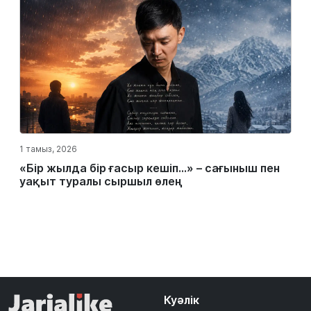
1 тамыз, 2026
«Бір жылда бір ғасыр кешіп…» – сағыныш пен
уақыт туралы сыршыл өлең
Куәлік