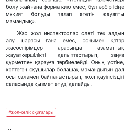
болу жай ғана форма кию емес, бұл әрбір ісіңе 
мұқият болуды талап ететін жауапты 
мамандық».
Жас жол инспекторлар слеті тек алдын 
алу шарасы ғана емес, сонымен қатар 
жасөспірімдер арасында азаматтық 
жауапкершілікті қалыптастырып, заңға 
құрметпен қарауға тәрбиелейді. Оның үстіне, 
көптеген оқушылар болашақ мамандығын дәл 
осы саламен байланыстырып, жол қауіпсіздігі 
саласында қызмет етуді қалайды.
#жол-көлік оқиғалары