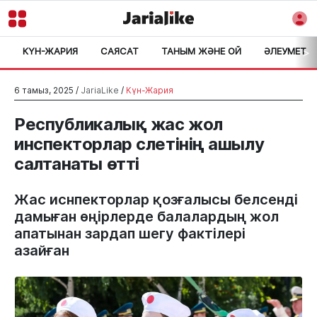
КҮН-ЖАРИЯ
САЯСАТ
ТАНЫМ ЖӘНЕ ОЙ
ӘЛЕУМЕТ
>
6 тамыз, 2025 /
JariaLike
/
Күн-Жария
Республикалық жас жол
инспекторлар слетінің ашылу
салтанаты өтті
Жас иснпекторлар қозғалысы белсенді 
дамыған өңірлерде балалардың жол 
апатынан зардап шегу фактілері 
азайған 