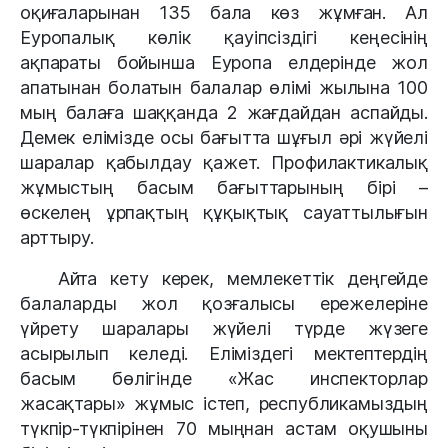
оқиғаларынан 135 бала көз жұмған. Ал 
Еуропалық көлік қауіпсіздігі кеңесінің 
ақпараты бойынша Еуропа елдерінде жол 
апатынан болатын балалар өлімі жылына 100 
мың балаға шаққанда 2 жағдайдан аспайды. 
Демек елімізде осы бағытта шұғыл әрі жүйелі 
шаралар қабылдау қажет. Профилактикалық 
жұмыстың басым бағыттарының бірі – 
өскелең ұрпақтың құқықтық сауаттылығын 
арттыру. 
Айта кету керек, мемлекеттік деңгейде 
балаларды жол қозғалысы ережелеріне 
үйрету шаралары жүйелі түрде жүзеге 
асырылып келеді. Еліміздегі мектептердің 
басым бөлігінде «Жас инспекторлар 
жасақтары» жұмыс істеп, республикамыздың 
түкпір-түкпірінен 70 мыңнан астам оқушыны 