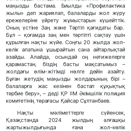
маңызды бастама. Биылды «Профилактика 
жылы» деп жариялап, балаларды жол жүру 
ережелеріне үйрету жұмыстарын күшейттік. 
Оның үстіне Заң және Тәртіп қағидаты бар.  
Бұл – қоғамда заң мен тәртіпті сақтау үшін 
құрылған нақты жүйе. Соңғы 20 жылда жол-
көлік апатына ұшырайтын сана айтарлықтай 
азайды. Алайда, осындай оң нәтижелерге 
қарамастан, біздің басты мақсатымыз – 
жолдағы өлім-жітімді нөлге дейін азайту. 
Бұған жетудің маңызды жолдарының бірі – 
балаларға жас кезінен бастап құқықтық 
тәрбие беру», – деді ҚР ІІМ Әкімшілік полиция 
комитетінің төрағасы Қайсар Сұлтанбаев.
Нақты мәліметтерге сүйенсек, 
Қазақстанда 2024 жылдың алғашқы 
жартыжылдығында ғана жол-көлік 