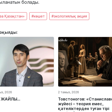
ыланатын болады.
за Қазақстан»
#көшет
#экологиялық акция
 оқылды:
ыз, 2026
2 тамыз, 2026
 ЖАЙЛЫ...
Товстоногов: «Станислав
жүйесі – теория емес,
қателіктерден туған тірі