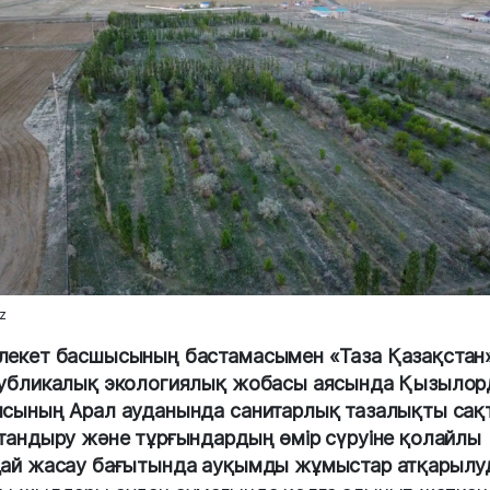
z
екет басшысының бастамасымен «Таза Қазақстан
убликалық экологиялық жобасы аясында Қызылор
сының Арал ауданында санитарлық тазалықты сақт
тандыру және тұрғындардың өмір сүруіне қолайлы
ай жасау бағытында ауқымды жұмыстар атқарылу