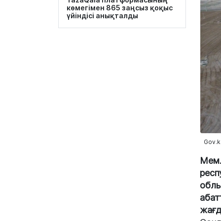
көмегімен 865 заңсыз қоқыс
үйіндісі анықталды
Gov.k
Мемл
респ
облы
абат
жағд