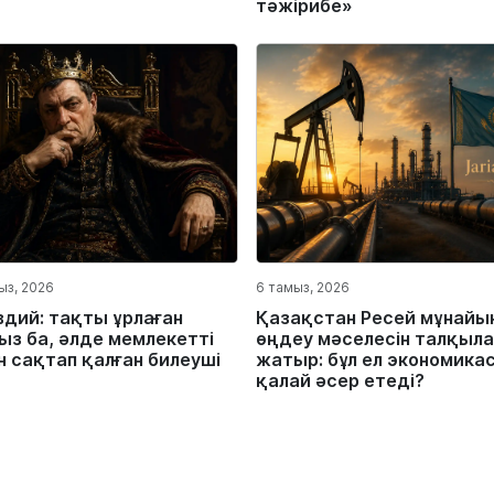
тәжірибе»
ыз, 2026
6 тамыз, 2026
вдий: тақты ұрлаған
Қазақстан Ресей мұнайы
ыз ба, әлде мемлекетті
өңдеу мәселесін талқыла
н сақтап қалған билеуші
жатыр: бұл ел экономика
қалай әсер етеді?