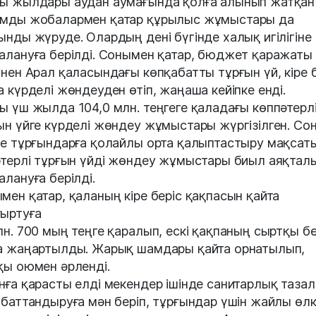
ы жылдары аудан аумағында қолға алынып жатқан
мды жобалармен қатар құрылыс жұмыстары да
ынды жүруде. Олардың дені бүгінде халық игілігіне
алануға берілді. Сонымен қатар, бюджет қаражаты
інен Арал қаласындағы көпқабатты тұрғын үй, кіре 
а күрделі жөндеуден өтіп, жаңаша кейіпке енді.
ы үш жылда 104,0 млн. теңгеге қаладағы көппәтерлі
ын үйге күрделі жөндеу жұмыстары жүргізілген. Со
де тұрғындарға қолайлы орта қалыптастыру мақсат
әтерлі тұрғын үйді жөндеу жұмыстары биыл аяқтал
алануға берілді.
мен қатар, қаланың кіре беріс қақпасын қайта
ыртуға
лн. 700 мың теңге қаралып, ескі қақпаның сыртқы бө
а жаңартылды. Жарық шамдары қайта орнатылып,
қы оюмен әрленді.
нға қарасты елді мекендер ішінде санитарлық таза
абаттандыруға мән беріп, тұрғындар үшін жайлы өлк