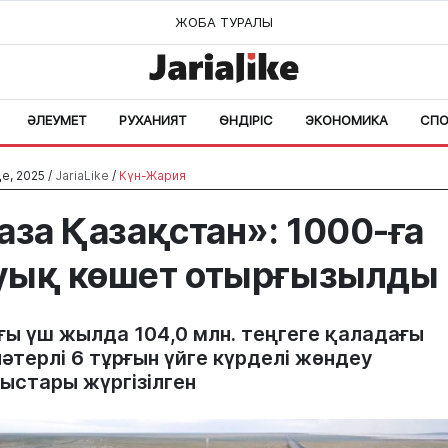
ЖОБА ТУРАЛЫ
ӘЛЕУМЕТ
РУХАНИЯТ
ӨНДІРІС
ЭКОНОМИКА
СПО
е, 2025 /
JariaLike
/
Күн-Жария
аза Қазақстан»: 1000-ға
уық көшет отырғызылды
ғы үш жылда 104,0 млн. теңгеге қаладағы
әтерлі 6 тұрғын үйге күрделі жөндеу
ыстары жүргізілген