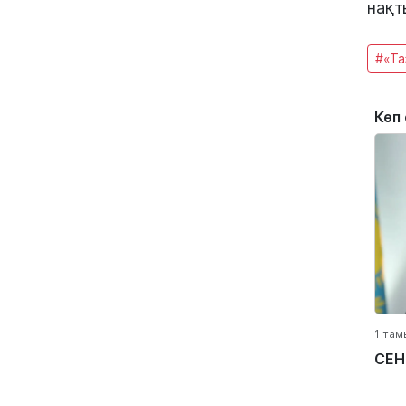
нақт
#«Та
Көп
1 там
СЕН