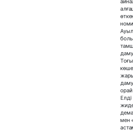
айна
алға
өтке
номи
Ауыл
болы
тамш
даму
Тоғы
көше
жары
даму
орай
Елді
жиде
дема
мен 
аста