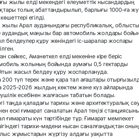
ғы жылы елді мекендегі әлеуметтік нысандардың
қтары толық абаттандырылып, барлығы 1000-ға ж
көшеттері егілді.
 жылы Арал ауданындағы республикалық, облыст
 аудандық маңызы бар автомобиль жолдары бойы
л белдеулер құру жөніндегі іс-шаралар жоспары
ілген.
ан сәйкес, Аманөткел елді мекеніне кіре беріс
мобиль жолының бойында аумағы 0,5 гектарды
йтын жасыл белдеу құру жоспарлануда.
 200 түп терек және қара тал ағаштары отырғызыл
 2025-2026 жылдың көктем және күз айларында
ушілік есебінен жалғасын табатын болады.
ргі таңда қаладағы тарихы және архитектуралық сәу
нен ескі ғимарат саналатын Арал теңізі станциясын
ал ғимараты күн тәртібінде тұр. Ғимарат мемлекет
ігіндегі тарихи-мәдени нысан саналғандықтан оның
лыс жұмыстарын жүргізу алдағы уақытта