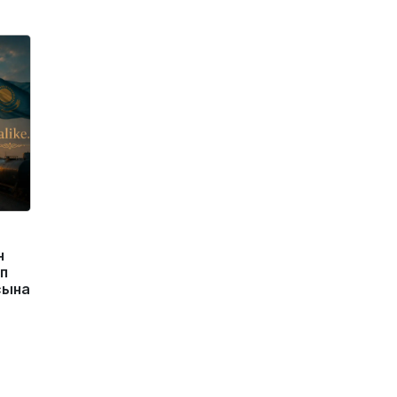
н
п
сына