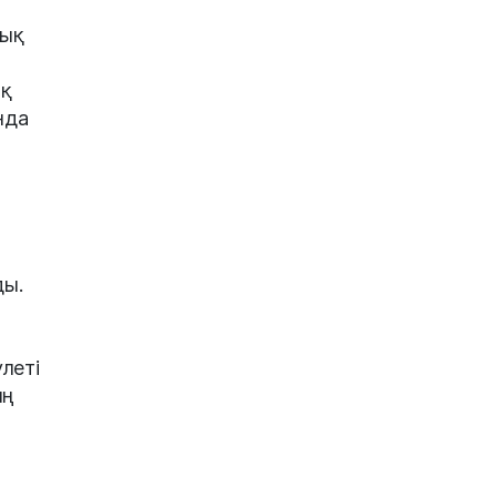
уық
ық
нда
ды.
леті
ың