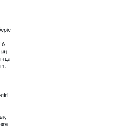
беріс
 6
ның
ында
ып,
лігі
лық
еге