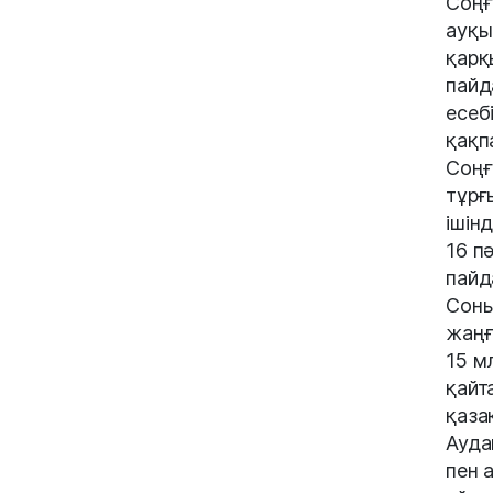
Соңғ
ауқы
қарқ
пайд
есеб
қақп
Соңғ
тұрғ
ішін
16 п
пайд
Соны
жаңғ
15 м
қайт
қаза
Ауда
пен 