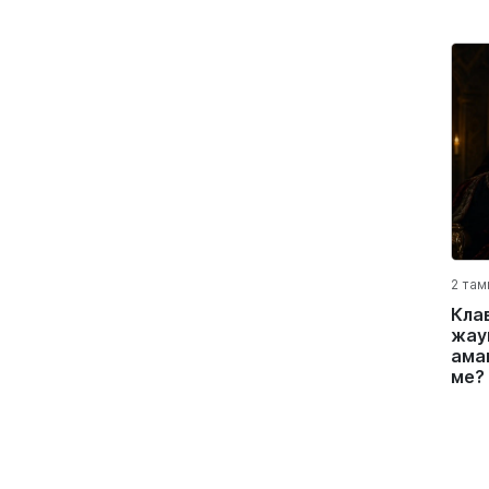
2 там
Кла
жау
ама
ме?