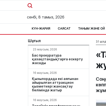
сенбі, 8 тамыз, 2026
КҮН-ЖАРИЯ
САЯСАТ
ТАНЫМ ЖӘНЕ ОЙ
Шұғыл
31 шілд
23 маусым, 2026
«Т
Бас прокуратура
қазақстандықтарға ескерту
ж
жасады
16 маусым, 2026
Соң
Қызылордада екі аяғынан
айырылған аттракцион
көпп
қызметкері жансақтау
жұм
бөлімінде жатыр
16 маусым, 2026
TazaQala платформасының