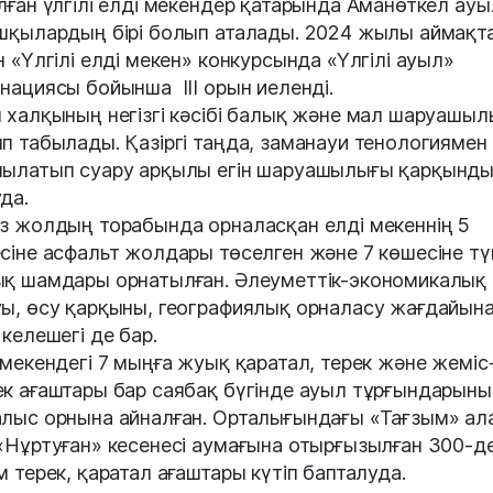
лған үлгілі елді мекендер қатарында Аманөткел ау
шқылардың бірі болып аталады. 2024 жылы аймақт
н «Үлгілі елді мекен» конкурсында «Үлгілі ауыл»
нациясы бойынша III орын иеленді.
 халқының негізгі кәсібі балық және мал шаруашы
п табылады. Қазіргі таңда, заманауи тенологиямен
ылатып суару арқылы егін шаруашылығы қарқынд
да.
з жолдың торабында орналасқан елді мекеннің 5
сіне асфальт жолдары төселген және 7 көшесіне тү
қ шамдары орнатылған. Әлеуметтік-экономикалық
ы, өсу қарқыны, географиялық орналасу жағдайын
 келешегі де бар.
 мекендегі 7 мыңға жуық қаратал, терек және жеміс
к ағаштары бар саябақ бүгінде ауыл тұрғындарын
лыс орнына айналған. Орталығындағы «Тағзым» ал
«Нұртуған» кесенесі аумағына отырғызылған 300-д
м терек, қаратал ағаштары күтіп бапталуда.