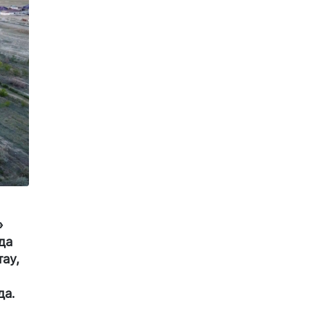
»
да
ау,
да.