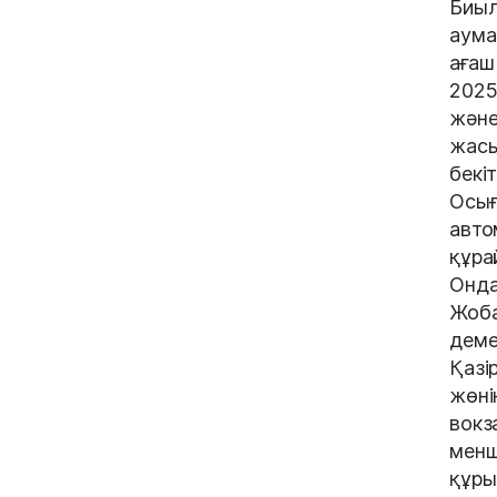
Биыл
аума
ағаш 
2025
және
жасы
бекіт
Осығ
авто
құра
Онда
Жоба
деме
Қазі
жөні
вокз
менш
құры