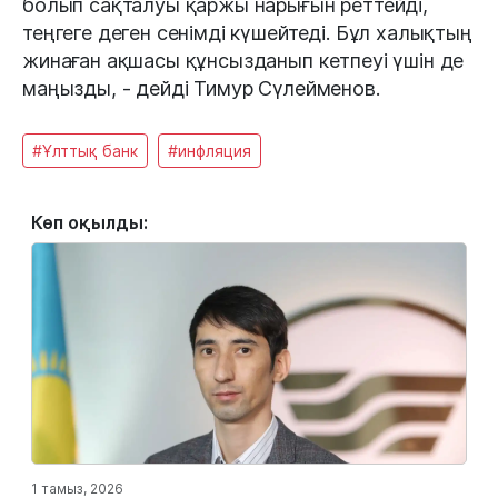
болып сақталуы қаржы нарығын реттейді,
теңгеге деген сенімді күшейтеді. Бұл халықтың
жинаған ақшасы құнсызданып кетпеуі үшін де
маңызды, - дейді Тимур Сүлейменов.
#Ұлттық банк
#инфляция
Көп оқылды:
1 тамыз, 2026