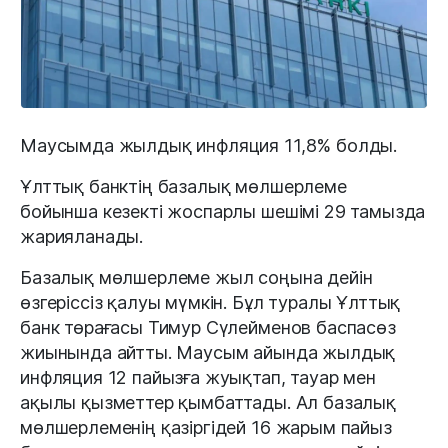
Маусымда жылдық инфляция 11,8% болды.
Ұлттық банктің базалық мөлшерлеме
бойынша кезекті жоспарлы шешімі 29 тамызда
жарияланады.
Базалық мөлшерлеме жыл соңына дейін
өзгеріссіз қалуы мүмкін. Бұл туралы Ұлттық
банк төрағасы Тимур Сүлейменов баспасөз
жиынында айтты. Маусым айында жылдық
инфляция 12 пайызға жуықтап, тауар мен
ақылы қызметтер қымбаттады. Ал базалық
мөлшерлеменің қазіргідей 16 жарым пайыз