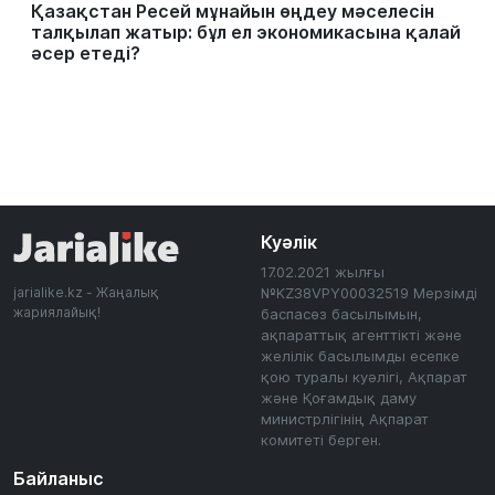
Қазақстан Ресей мұнайын өңдеу мәселесін
талқылап жатыр: бұл ел экономикасына қалай
әсер етеді?
Куәлік
17.02.2021 жылғы
jarialike.kz - Жаңалық
№KZ38VPY00032519 Мерзімді
жариялайық!
баспасөз басылымын,
ақпараттық агенттікті және
желілік басылымды есепке
қою туралы куәлігі, Ақпарат
және Қоғамдық даму
министрлігінің Ақпарат
комитеті берген.
Байланыс