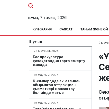
жұма, 7 тамыз, 2026
КҮН-ЖАРИЯ
САЯСАТ
ТАНЫМ ЖӘНЕ ОЙ
Шұғыл
9 маус
23 маусым, 2026
«Ұ
Бас прокуратура
қазақстандықтарға ескерту
Сә
жасады
же
16 маусым, 2026
Қызылордада екі аяғынан
айырылған аттракцион
қызметкері жансақтау
Сәке
бөлімінде жатыр
оты
16 маусым, 2026
TazaQala платформасының