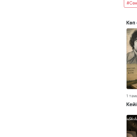
#Сәк
Көп
1 там
Кей