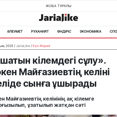
ЖОБА ТУРАЛЫ
ӘЛЕУМЕТ
РУХАНИЯТ
ӨНДІРІС
ЭКОНОМИКА
СПО
ым, 2025 /
JariaLike
/
Күн-Жария
шатын кілемдегі сұлу».
кен Майғазиевтің келіні
ліде сынға ұшырады
н Майғазиевтің келінінің ақ кілемге
рғызылып, ұзатылып жатқан сәті