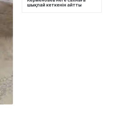
шықпай кеткенін айтты