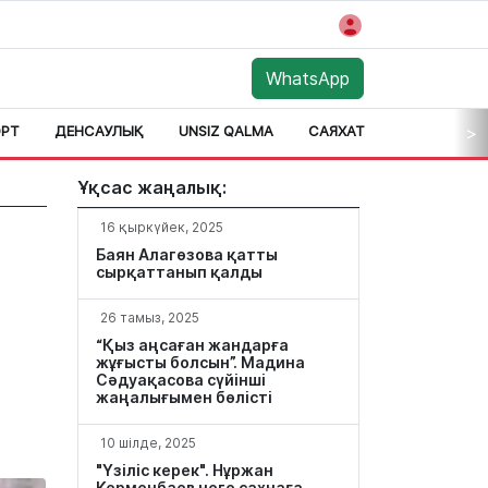
WhatsApp
РТ
ДЕНСАУЛЫҚ
UNSIZ QALMA
САЯХАТ
АЙМАҚ
>
Ұқсас жаңалық:
16 қыркүйек, 2025
Баян Алагөзова қатты
сырқаттанып қалды
26 тамыз, 2025
“Қыз аңсаған жандарға
жұғысты болсын”. Мадина
Сәдуақасова сүйінші
жаңалығымен бөлісті
10 шілде, 2025
"Үзіліс керек". Нұржан
Керменбаев неге сахнаға