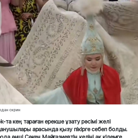
одан скрин
ok-та кең тараған ерекше ұзату рәсімі желі
анушылары арасында қызу пікірге себеп болды.
ода әнші Сәкен Майғазиевтің келіні ақ кілемге