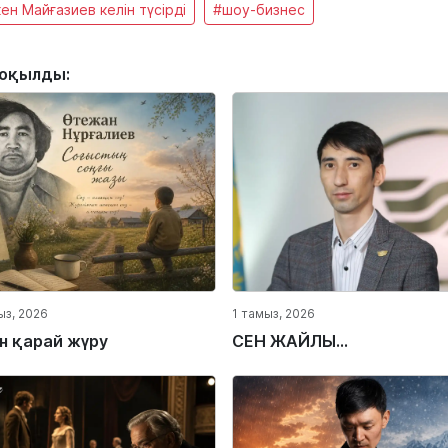
ен Майғазиев келін түсірді
#шоу-бизнес
 оқылды:
ыз, 2026
1 тамыз, 2026
ін қарай жүру
СЕН ЖАЙЛЫ...