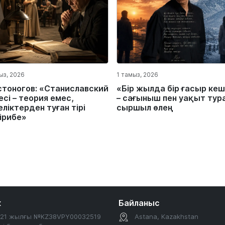
ыз, 2026
1 тамыз, 2026
стоногов: «Станиславский
«Бір жылда бір ғасыр кеш
сі – теория емес,
– сағыныш пен уақыт тур
ліктерден туған тірі
сыршыл өлең
ірибе»
к
Байланыс
2021 жылғы №KZ38VPY00032519
Astana, Kazakhstan