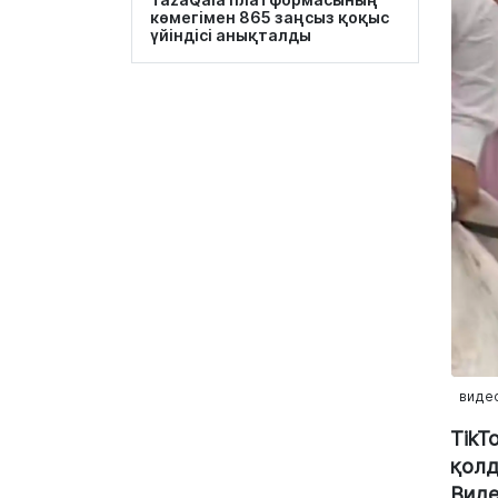
көмегімен 865 заңсыз қоқыс
үйіндісі анықталды
виде
TikT
қолд
Виде