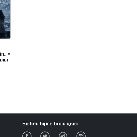
іп…»
алы
Бізбен бірге болыңыз: