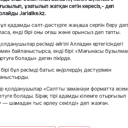
ғызылып, ұзатылып жатқан сәтін көресіз,- деп
лайды Jarialike.kz.
 бұл қадамды салт-дәстүрге жаңаша серпін беру деп
ласа, енді бірі оны оғаш және орынсыз деп тапты.
қолданушылар рәсімді әйгілі Алладин ертегісіндегі
ммен байланыстырса, енді бірі: «Мағынасы бұзылма
ртуға болады» деген пікірде.
 бірі бұл рәсімді батыс өңірлердің дәстүрімен
аныстырды.
ір қолданушылар «Салтты заманауи форматта әсем
етуге болады. Бірақ тірі адамды кілемге отырғызып
у — шамадан тыс әрлеу секілді» деп жазған.