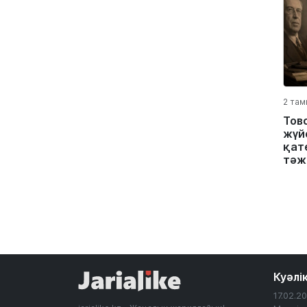
2 там
Тов
жүйе
қате
тәж
Куәлі
17.02.