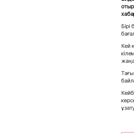
отыр
хабар
Бірі
баға
Кей 
кіле
жаңа
Тағы
байл
Кейб
көрс
ұзат